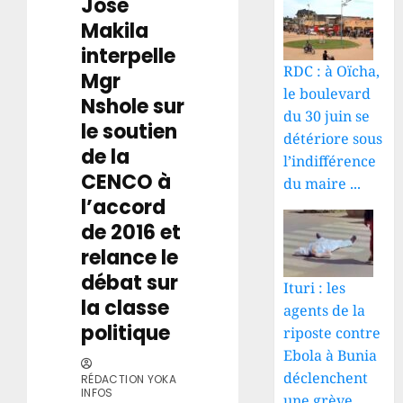
José
Makila
interpelle
RDC : à Oïcha,
Mgr
le boulevard
Nshole sur
du 30 juin se
le soutien
détériore sous
de la
l’indifférence
CENCO à
du maire ...
l’accord
de 2016 et
relance le
débat sur
Ituri : les
la classe
agents de la
politique
riposte contre
Ebola à Bunia
déclenchent
RÉDACTION YOKA
INFOS
une grève