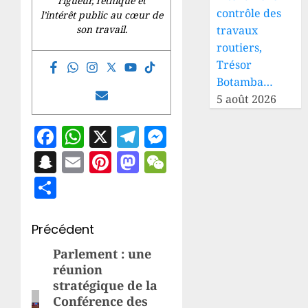
rigueur, l’éthique et
contrôle des
l’intérêt public au cœur de
travaux
son travail.
routiers,
Trésor
Botamba…
5 août 2026
Facebook
WhatsApp
X
Telegram
Messenger
Snapchat
Email
Pinterest
Mastodon
WeChat
Partager
Navigation
Précédent
d’article
Parlement : une
Article
réunion
précédent:
stratégique de la
Conférence des