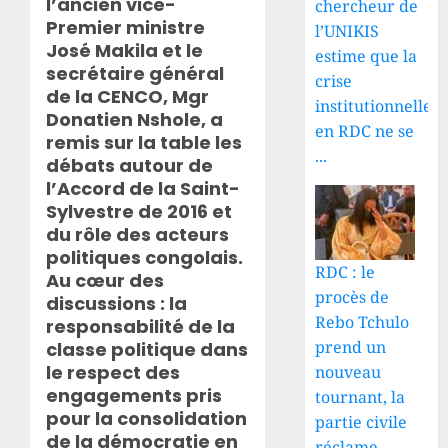
l’ancien vice-
chercheur de
Premier ministre
l’UNIKIS
José Makila et le
estime que la
secrétaire général
crise
de la CENCO, Mgr
institutionnelle
Donatien Nshole, a
en RDC ne se
remis sur la table les
...
débats autour de
l’Accord de la Saint-
Sylvestre de 2016 et
du rôle des acteurs
politiques congolais.
RDC : le
Au cœur des
procès de
discussions : la
Rebo Tchulo
responsabilité de la
prend un
classe politique dans
le respect des
nouveau
engagements pris
tournant, la
pour la consolidation
partie civile
de la démocratie en
réclame ...