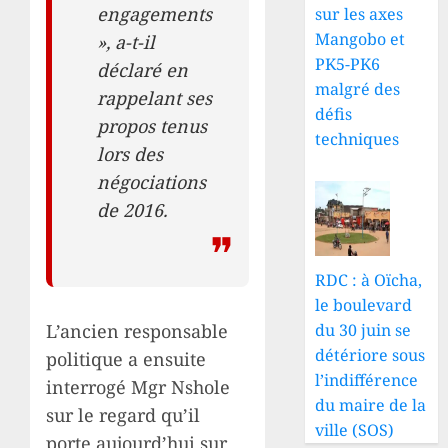
engagements
sur les axes
Mangobo et
», a-t-il
PK5-PK6
déclaré en
malgré des
rappelant ses
défis
propos tenus
techniques
lors des
négociations
de 2016.
RDC : à Oïcha,
le boulevard
du 30 juin se
L’ancien responsable
détériore sous
politique a ensuite
l’indifférence
interrogé Mgr Nshole
du maire de la
sur le regard qu’il
ville (SOS)
porte aujourd’hui sur