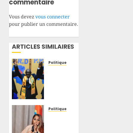
commentaire
Vous devez
vous connecter
pour publier un commentaire.
ARTICLES SIMILAIRES
Politique
RDC :
après
plus de
200
jours
de
détention,
Politique
Minaku
RDC : à
et
l’occasion
Shadary
de la