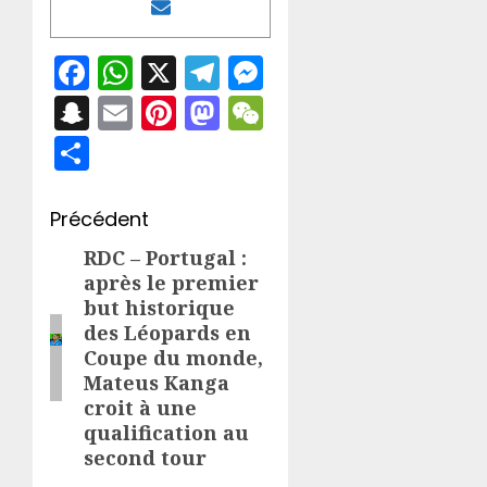
Facebook
WhatsApp
X
Telegram
Messenger
Snapchat
Email
Pinterest
Mastodon
WeChat
Partager
Navigation
Précédent
d’article
RDC – Portugal :
Article
après le premier
précédent:
but historique
des Léopards en
Coupe du monde,
Mateus Kanga
croit à une
qualification au
second tour