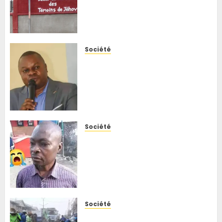
cultes, les autorités saluent
une décision responsable
face à Ebola
5 AOÛT 2026
0
Société
Kisenso : face à la
recrudescence des attaques
nocturnes, le bourgmestre
annonce la reprise des
patrouilles mixtes
5 AOÛT 2026
0
Société
Goma : le chef du quartier
Murara décède après sa
libération d’une détention de
l’AFC/M23-RDF, la jeunesse
réclame une enquête
5 AOÛT 2026
0
Société
Kinshasa : à N’sele, le