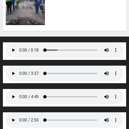
bourgmestre Franck Mbo
appelle les habitants à
s’engager pour un
environnement plus propre
5 AOÛT 2026
0