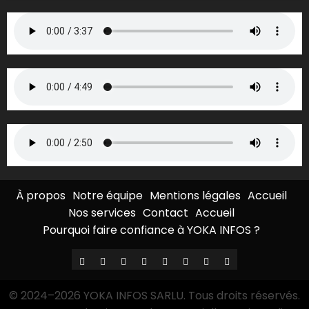
À propos
Notre équipe
Mentions légales
Accueil
Nos services
Contact
Accueil
Pourquoi faire confiance à YOKA INFOS ?
À
Notre
Mentions
Accueil
Nos
Contact
Accueil
Pourquoi
propos
équipe
légales
services
faire
© 2024–2026 YOKA INFOS SARLU. Tous droits réservés.
confiance