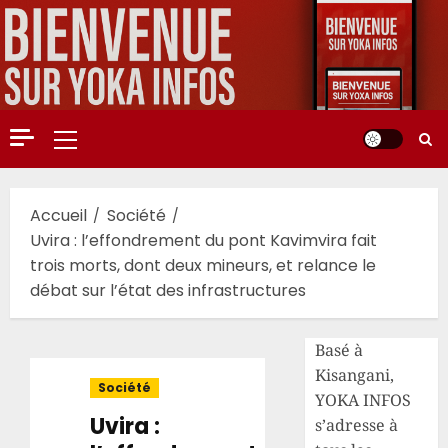
Aller
au
contenu
Menu
principal
Accueil
Société
Uvira : l’effondrement du pont Kavimvira fait
trois morts, dont deux mineurs, et relance le
débat sur l’état des infrastructures
Basé à
Kisangani,
Société
YOKA INFOS
Uvira :
s’adresse à