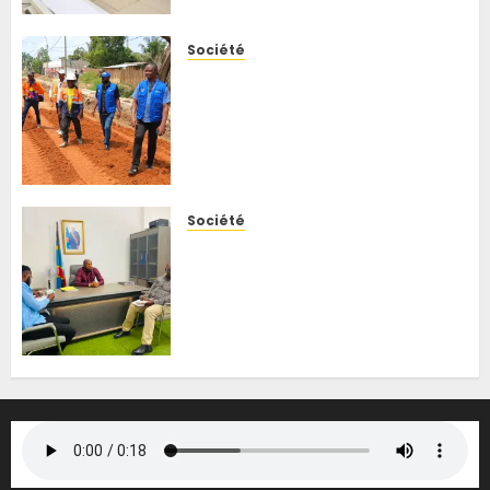
gestion des risques
6 AOÛT 2026
0
Société
Kisangani : le BCeCo
intensifie le suivi des travaux
routiers, Trésor Botamba
écarte tout lien avec une
visite des autorités
6 AOÛT 2026
0
Société
Kisangani : les opérateurs
Orange, Airtel et Vodacom
alertent le ministre des ITPR
sur les coupures de fibres
optiques liées aux travaux
routiers
6 AOÛT 2026
0