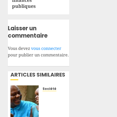
finances
publiques
Laisser un
commentaire
Vous devez
vous connecter
pour publier un commentaire.
ARTICLES SIMILAIRES
Société
Ituri :
plus de
300
enfants