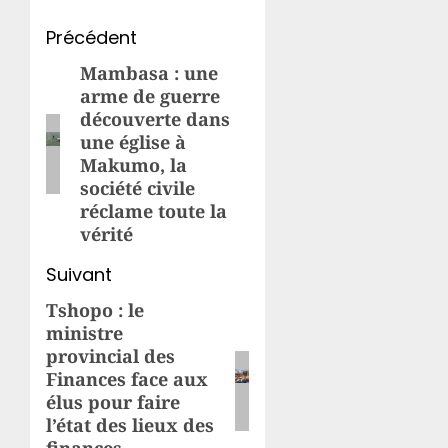
Navigation
Précédent
d’article
Mambasa : une
Article
arme de guerre
précédent:
découverte dans
une église à
Makumo, la
société civile
réclame toute la
vérité
Suivant
Tshopo : le
Article
ministre
suivant:
provincial des
Finances face aux
élus pour faire
l’état des lieux des