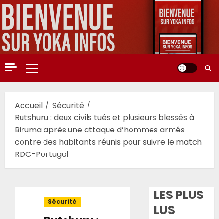
Aller
au
contenu
Menu
principal
Accueil
Sécurité
Rutshuru : deux civils tués et plusieurs blessés à
Biruma après une attaque d’hommes armés
contre des habitants réunis pour suivre le match
RDC-Portugal
LES PLUS
Sécurité
LUS