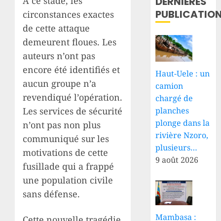
DERNIÈRES
À ce stade, les
PUBLICATIO
circonstances exactes
de cette attaque
demeurent floues. Les
auteurs n’ont pas
encore été identifiés et
Haut-Uele : un
aucun groupe n’a
camion
revendiqué l’opération.
chargé de
planches
Les services de sécurité
plonge dans la
n’ont pas non plus
rivière Nzoro,
communiqué sur les
plusieurs…
motivations de cette
9 août 2026
fusillade qui a frappé
une population civile
sans défense.
Mambasa :
Cette nouvelle tragédie