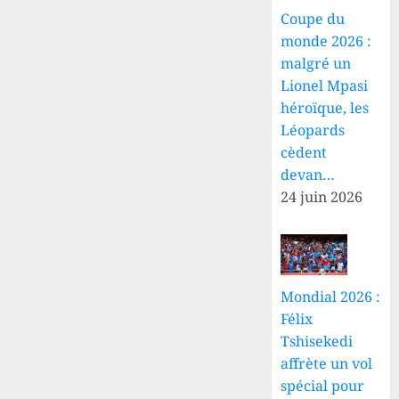
d’habitants
évacué
Coupe du
sur les
d’urgence
monde 2026 :
routes
vers
Bunia
malgré un
23 JUILLET
avec
Lionel Mpasi
2026
l’appui
héroïque, les
0
de la
Léopards
MONUSCO
cèdent
devan…
21 JUILLET
2026
24 juin 2026
0
Mondial 2026 :
Félix
Tshisekedi
affrète un vol
spécial pour