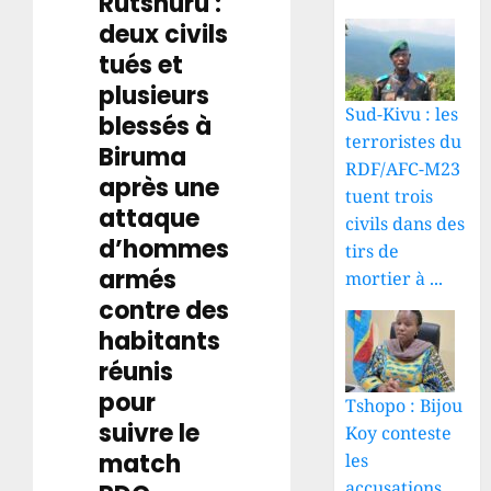
Rutshuru :
deux civils
tués et
plusieurs
Sud-Kivu : les
blessés à
terroristes du
Biruma
RDF/AFC-M23
après une
tuent trois
attaque
civils dans des
d’hommes
tirs de
armés
mortier à ...
contre des
habitants
réunis
pour
Tshopo : Bijou
suivre le
Koy conteste
match
les
accusations