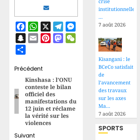
crise
institutionnelle
…
Facebook
WhatsApp
X
Telegram
Messenger
7 août 2026
Snapchat
Email
Pinterest
Mastodon
WeChat
Partager
Kisangani : le
BCeCo satisfait
Navigation
Précédent
de
d’article
Kinshasa : l’ONU
Article
l’avancement
conteste le bilan
précédent:
des travaux
officiel des
sur les axes
manifestations du
Ma…
12 juin et réclame
7 août 2026
la vérité sur les
violences
SPORTS
Suivant