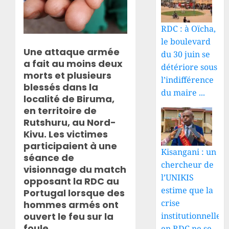
RDC : à Oïcha,
le boulevard
Une attaque armée
du 30 juin se
a fait au moins deux
détériore sous
morts et plusieurs
l’indifférence
blessés dans la
du maire ...
localité de Biruma,
en territoire de
Rutshuru, au Nord-
Kivu. Les victimes
participaient à une
Kisangani : un
séance de
chercheur de
visionnage du match
l’UNIKIS
opposant la RDC au
estime que la
Portugal lorsque des
crise
hommes armés ont
institutionnelle
ouvert le feu sur la
foule.
en RDC ne se