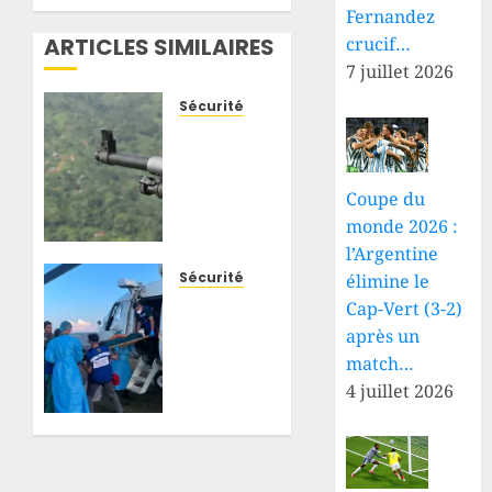
Fernandez
ARTICLES SIMILAIRES
crucif…
7 juillet 2026
Sécurité
Beni-
Mambasa
: de
Coupe du
nouvelles
monde 2026 :
attaques
l’Argentine
attribuées
aux
Sécurité
élimine le
ADF
Djugu :
Cap-Vert (3-2)
font
blessé
après un
plusieurs
à
match…
morts
Fataki,
4 juillet 2026
et
un
jettent
militaire
des
des
centaines
FARDC