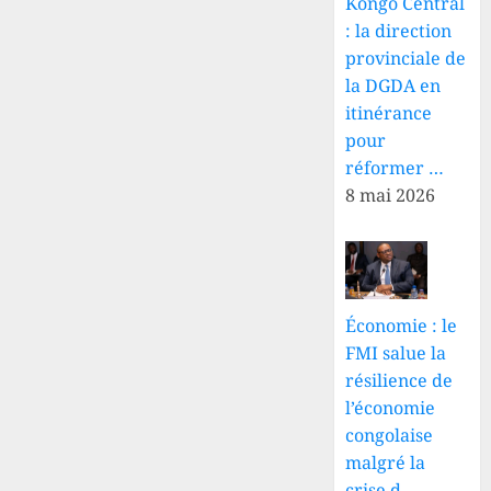
Kongo Central
: la direction
provinciale de
la DGDA en
itinérance
pour
réformer …
8 mai 2026
Économie : le
FMI salue la
résilience de
l’économie
congolaise
malgré la
crise d…