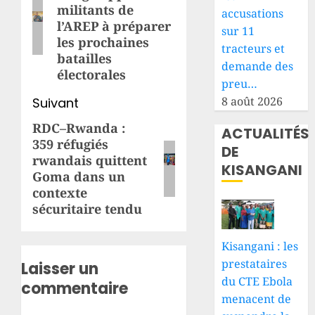
militants de
accusations
l’AREP à préparer
sur 11
les prochaines
tracteurs et
batailles
demande des
électorales
preu…
8 août 2026
Suivant
RDC–Rwanda :
Article
ACTUALITÉS
359 réfugiés
suivant:
DE
rwandais quittent
KISANGANI
Goma dans un
contexte
sécuritaire tendu
Kisangani : les
prestataires
Laisser un
du CTE Ebola
commentaire
menacent de