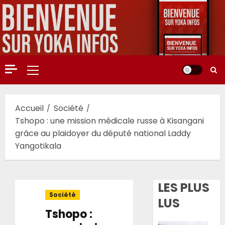
Aller
au
contenu
Menu
principal
Accueil
Société
Tshopo : une mission médicale russe à Kisangani
grâce au plaidoyer du député national Laddy
Yangotikala
LES PLUS
Société
LUS
Tshopo :