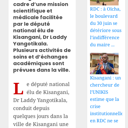
cadre d’une mission
RDC : à Oïcha,
scientifique et
le boulevard
médicale facilitée
du 30 juin se
par le député
national élu de
détériore sous
Kisangani, Dr Laddy
l’indifférence
Yangotikala.
du maire ...
Plusieurs activités de
soins et d’échanges
académiques sont
prévues dans la ville.
Kisangani : un
L
e député national
chercheur de
élu de Kisangani,
l’UNIKIS
estime que la
Dr Laddy Yangotikala,
crise
conduit depuis
institutionnelle
quelques jours dans la
en RDC ne se
ville de Kisangani une
...