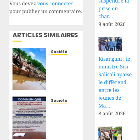
suspendre la
Vous devez
vous connecter
prise en
pour publier un commentaire.
char…
9 août 2026
ARTICLES SIMILAIRES
Société
Kisangani : le
Haut-
Uele :
ministre Sisi
un
Salisali apaise
camion
le différend
chargé
entre les
de
jeunes de
planches
Société
Ma…
plonge
Mambasa
8 août 2026
dans la
: face à
rivière
la
Nzoro,
persistance
plusieurs
des