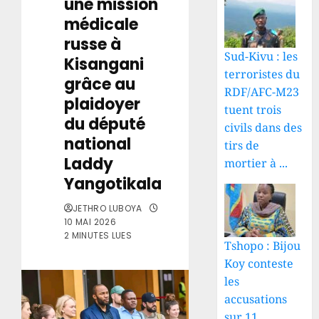
une mission
médicale
russe à
Sud-Kivu : les
Kisangani
terroristes du
grâce au
RDF/AFC-M23
plaidoyer
tuent trois
du député
civils dans des
national
tirs de
Laddy
mortier à ...
Yangotikala
JETHRO LUBOYA
10 MAI 2026
2 MINUTES LUES
Tshopo : Bijou
Koy conteste
les
accusations
sur 11