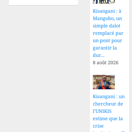
personnes
attaques
portées
des
Kisangani : à
disparues
ADF, la
Mangobo, un
société
simple dalot
9 AOÛT
civile
2026
remplacé par
convoque
0
un pont pour
une
assemblée
garantir la
extraordinaire
dur…
8 août 2026
9 AOÛT
2026
0
Kisangani : un
chercheur de
l’UNIKIS
estime que la
crise