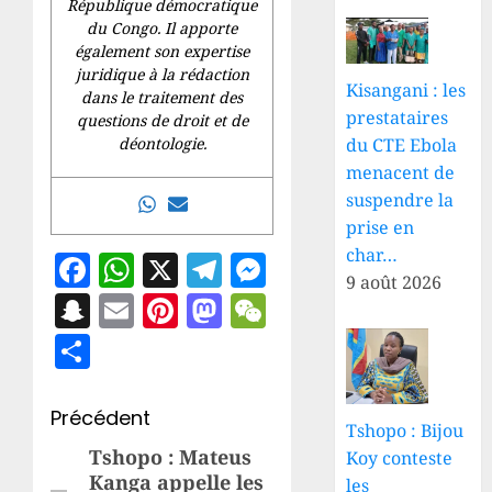
République démocratique
du Congo. Il apporte
également son expertise
juridique à la rédaction
Kisangani : les
dans le traitement des
prestataires
questions de droit et de
du CTE Ebola
déontologie.
menacent de
suspendre la
prise en
char…
Facebook
WhatsApp
X
Telegram
Messenger
9 août 2026
Snapchat
Email
Pinterest
Mastodon
WeChat
Partager
Navigation
Précédent
Tshopo : Bijou
d’article
Tshopo : Mateus
Article
Koy conteste
Kanga appelle les
les
précédent: