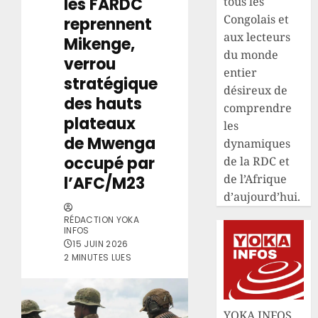
les FARDC
tous les
Congolais et
reprennent
aux lecteurs
Mikenge,
du monde
verrou
entier
stratégique
désireux de
des hauts
comprendre
plateaux
les
de Mwenga
dynamiques
occupé par
de la RDC et
de l’Afrique
l’AFC/M23
d’aujourd’hui.
RÉDACTION YOKA
INFOS
15 JUIN 2026
2 MINUTES LUES
YOKA INFOS