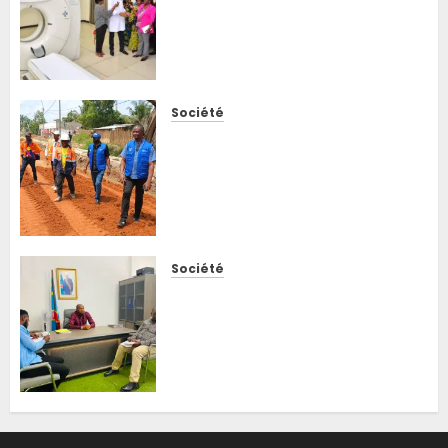
hôpitaux congolais, le CHU du
Cinquantenaire met en place
un service de qualité et de
gestion des risques
6 AOÛT 2026
0
Société
Kisangani : le BCeCo
intensifie le suivi des travaux
routiers, Trésor Botamba
écarte tout lien avec une
visite des autorités
6 AOÛT 2026
0
Société
Kisangani : les opérateurs
Orange, Airtel et Vodacom
alertent le ministre des ITPR
sur les coupures de fibres
optiques liées aux travaux
routiers
6 AOÛT 2026
0