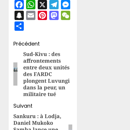
Facebook
WhatsApp
X
Telegram
Messenger
Snapchat
Email
Pinterest
Mastodon
WeChat
Partager
Navigation
Précédent
d’article
Sud-Kivu : des
Article
affrontements
précédent:
entre deux unités
des FARDC
plongent Luvungi
dans la peur, un
militaire tué
Suivant
Sankuru : à Lodja,
Article
Daniel Mukoko
suivant:
Samba lance une