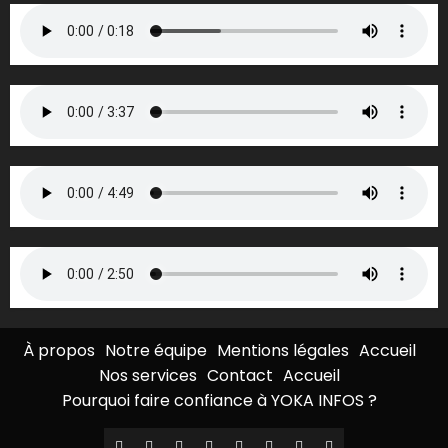
À propos
Notre équipe
Mentions légales
Accueil
Nos services
Contact
Accueil
Pourquoi faire confiance à YOKA INFOS ?
À
Notre
Mentions
Accueil
Nos
Contact
Accueil
Pourquoi