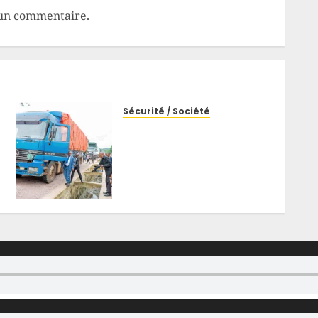
un commentaire.
Sécurité / Société
Stationnement
anarchique à Kisangani :
Paul Lokesa interpelle
Delly Likunde après 20
minutes de blocage
devant l’Assemblée
provinciale
17 MAI 2026
0