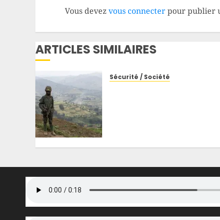
Vous devez
vous connecter
pour publier 
ARTICLES SIMILAIRES
Sécurité / Société
Sud-Kivu : commerçants
et voyageurs accusent un
commandant Wazalendo
d’extorsion et d’actes de
violence sur l’axe
Kigulube–Kamulila
8 JUIN 2026
0