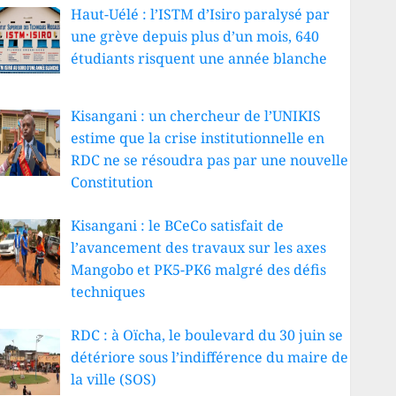
Haut-Uélé : l’ISTM d’Isiro paralysé par
une grève depuis plus d’un mois, 640
étudiants risquent une année blanche
Kisangani : un chercheur de l’UNIKIS
estime que la crise institutionnelle en
RDC ne se résoudra pas par une nouvelle
Constitution
Kisangani : le BCeCo satisfait de
l’avancement des travaux sur les axes
Mangobo et PK5-PK6 malgré des défis
techniques
RDC : à Oïcha, le boulevard du 30 juin se
détériore sous l’indifférence du maire de
la ville (SOS)