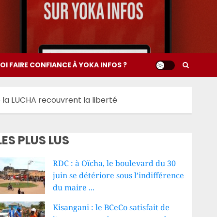
I FAIRE CONFIANCE À YOKA INFOS ?
e la LUCHA recouvrent la liberté
LES PLUS LUS
RDC : à Oïcha, le boulevard du 30
juin se détériore sous l’indifférence
du maire ...
Kisangani : le BCeCo satisfait de