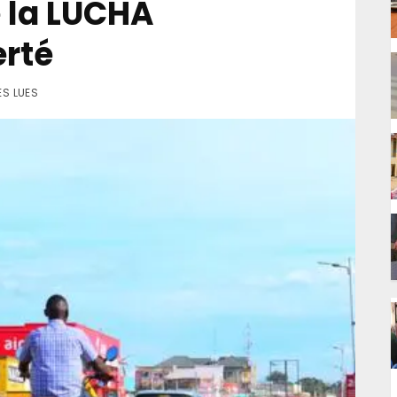
e la LUCHA
erté
ES LUES