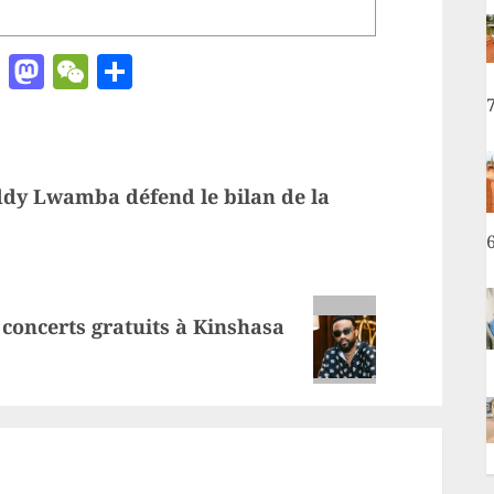
ger
chat
ail
Pinterest
Mastodon
WeChat
Partager
ddy Lwamba défend le bilan de la
concerts gratuits à Kinshasa