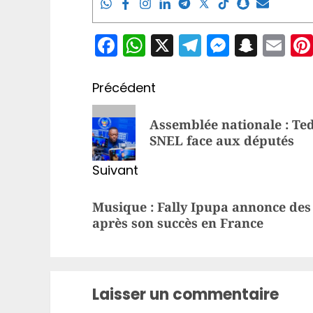
Facebook
WhatsApp
X
Telegram
Messen
Snap
Em
Navigation
Précédent
d’article
Article
Assemblée nationale : Te
précédent:
SNEL face aux députés
Suivant
Article
Musique : Fally Ipupa annonce des 
suivant:
après son succès en France
Laisser un commentaire