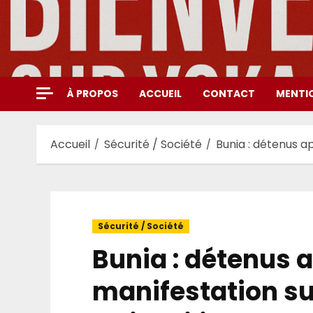
Aller
au
contenu
À PROPOS
ACCUEIL
CONTACT
MENTI
Accueil
Sécurité / Société
Bunia : détenus ap
Sécurité / Société
Bunia : détenus 
manifestation su