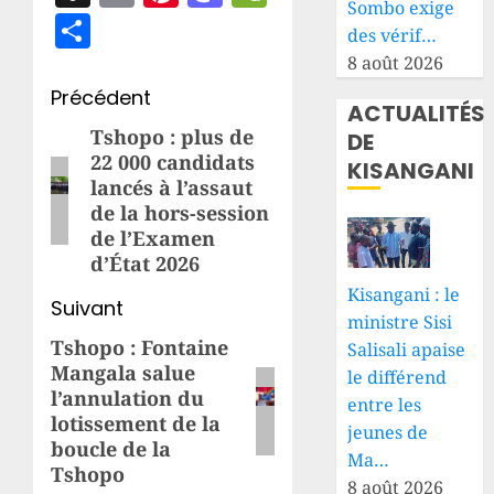
Sombo exige
Partager
des vérif…
8 août 2026
Navigation
Précédent
ACTUALITÉS
d’article
Tshopo : plus de
Article
DE
22 000 candidats
KISANGANI
précédent:
lancés à l’assaut
de la hors-session
de l’Examen
d’État 2026
Kisangani : le
Suivant
ministre Sisi
Tshopo : Fontaine
Article
Salisali apaise
Mangala salue
le différend
suivant:
l’annulation du
entre les
lotissement de la
jeunes de
boucle de la
Ma…
Tshopo
8 août 2026