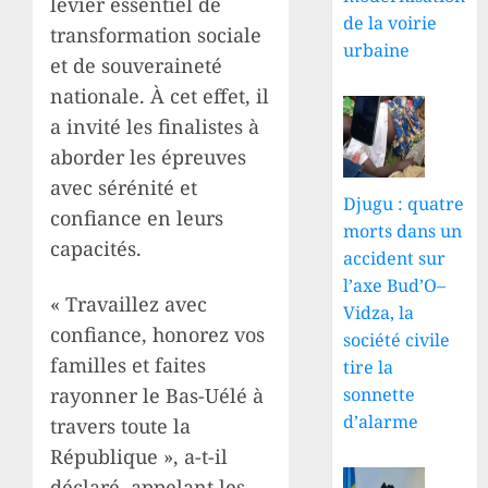
levier essentiel de
de la voirie
transformation sociale
urbaine
et de souveraineté
nationale. À cet effet, il
a invité les finalistes à
aborder les épreuves
avec sérénité et
Djugu : quatre
confiance en leurs
morts dans un
capacités.
accident sur
l’axe Bud’O–
« Travaillez avec
Vidza, la
confiance, honorez vos
société civile
familles et faites
tire la
rayonner le Bas-Uélé à
sonnette
d’alarme
travers toute la
République », a-t-il
déclaré, appelant les