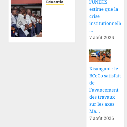
menacent
l’UNIKIS
Éducation
de ne
Examen
estime que la
pas
d’État
crise
reprendre
2026 :
institutionnelle
les
le Sud-
…
cours
Ubangi
7 août 2026
dès le
sanctionne
1er
40
septembre
chefs
d’établissements
7 AOÛT
accusés
Kisangani : le
2026
de
0
BCeCo satisfait
perception
de
illégale
l’avancement
des
frais
des travaux
sur les axes
7 JUILLET
Ma…
2026
7 août 2026
0