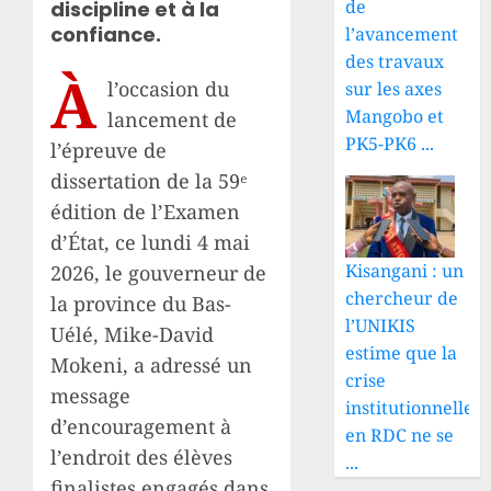
de
discipline et à la
confiance.
l’avancement
des travaux
À
l’occasion du
sur les axes
Mangobo et
lancement de
PK5-PK6 ...
l’épreuve de
dissertation de la 59ᵉ
édition de l’Examen
d’État, ce lundi 4 mai
Kisangani : un
2026, le gouverneur de
chercheur de
la province du Bas-
l’UNIKIS
Uélé, Mike-David
estime que la
Mokeni, a adressé un
crise
message
institutionnelle
d’encouragement à
en RDC ne se
l’endroit des élèves
...
finalistes engagés dans