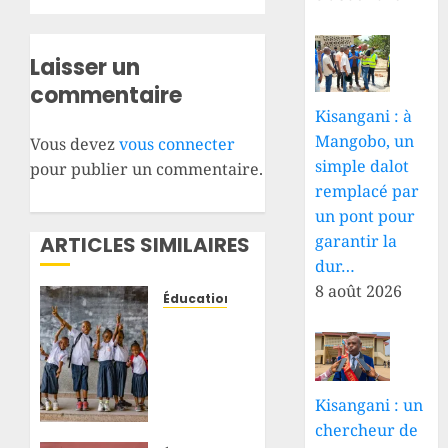
Laisser un
commentaire
Kisangani : à
Mangobo, un
Vous devez
vous connecter
simple dalot
pour publier un commentaire.
remplacé par
un pont pour
garantir la
ARTICLES SIMILAIRES
dur…
8 août 2026
Éducation
Rentrée
scolaire
2026
en RDC
Kisangani : un
: les
chercheur de
enseignants