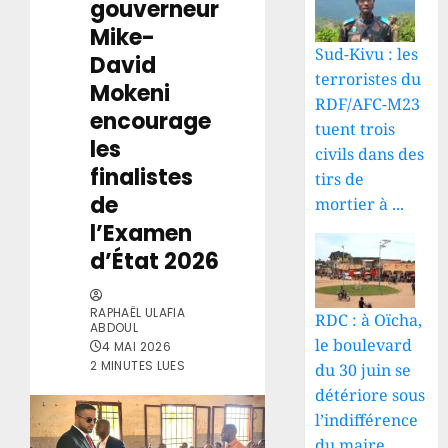
gouverneur
Mike-
Sud-Kivu : les
David
terroristes du
Mokeni
RDF/AFC-M23
encourage
tuent trois
les
civils dans des
finalistes
tirs de
de
mortier à ...
l’Examen
d’État 2026
RAPHAËL ULAFIA
RDC : à Oïcha,
ABDOUL
le boulevard
4 MAI 2026
2 MINUTES LUES
du 30 juin se
détériore sous
l’indifférence
du maire ...