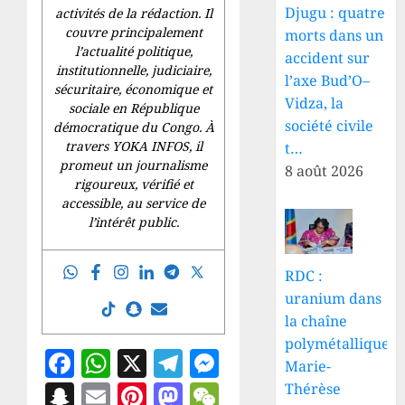
Djugu : quatre
activités de la rédaction. Il
couvre principalement
morts dans un
l’actualité politique,
accident sur
institutionnelle, judiciaire,
l’axe Bud’O–
sécuritaire, économique et
Vidza, la
sociale en République
société civile
démocratique du Congo. À
travers YOKA INFOS, il
t…
promeut un journalisme
8 août 2026
rigoureux, vérifié et
accessible, au service de
l’intérêt public.
RDC :
uranium dans
la chaîne
polymétallique,
Facebook
WhatsApp
X
Telegram
Messenger
Marie-
Snapchat
Email
Pinterest
Mastodon
WeChat
Thérèse