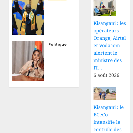
RDC :
après
plus de
Kisangani : les
200
opérateurs
jours
Orange, Airtel
de
détention,
Politique
et Vodacom
Minaku
RDC : à
alertent le
et
l’occasion
ministre des
Shadary
de la
IT…
devraient
Journée
6 août 2026
être
internationale
entendus
de la
par
jeunesse,
l’auditorat
Grâce
militaire
Kutino
Kisangani : le
général
appelle
BCeCo
les
intensifie le
6 AOÛT
jeunes
2026
contrôle des
à une
0