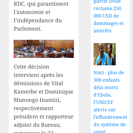
partie civile
RDC, qui garantissent
réclame 250
l’autonomie et
000 USD de
l’indépendance du
dommages et
Parlement.
intérêts
Cette décision
Ituri : plus de
intervient après les
300 enfants
démissions de Vital
déjà morts
Kamerhe et Dominique
d’Ebola,
Munongo Inamizi,
l’UNICEF
respectivement
alerte sur
président et rapporteur
l’effondrement
adjoint du Bureau,
du système de
santé
survenues le 22