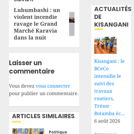
ACTUALITÉS
Lubumbashi : un
Article
DE
violent incendie
suivant:
ravage le Grand
KISANGANI
Marché Karavia
dans la nuit
Kisangani : le
Laisser un
BCeCo
commentaire
intensifie le
suivi des
Vous devez
vous connecter
travaux
pour publier un commentaire.
routiers,
Trésor
Botamba éc…
ARTICLES SIMILAIRES
6 août 2026
Politique