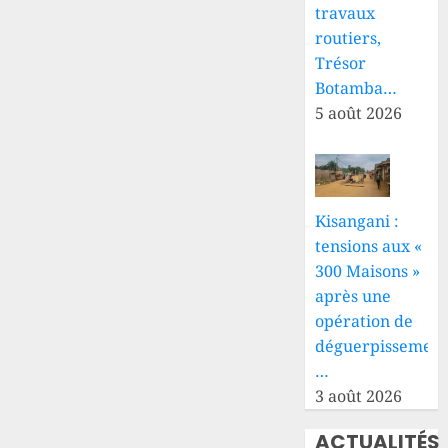
marche
travaux
citoyenne
routiers,
le 12
Trésor
août
Botamba…
5 août 2026
6 AOÛT
2026
0
Kisangani :
tensions aux «
300 Maisons »
après une
opération de
déguerpissement
…
3 août 2026
ACTUALITÉS