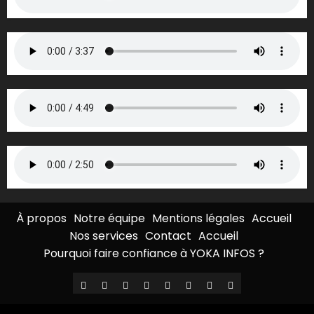
À propos
Notre équipe
Mentions légales
Accueil
Nos services
Contact
Accueil
Pourquoi faire confiance à YOKA INFOS ?
À
Notre
Mentions
Accueil
Nos
Contact
Accueil
Pourquoi
propos
équipe
légales
services
faire