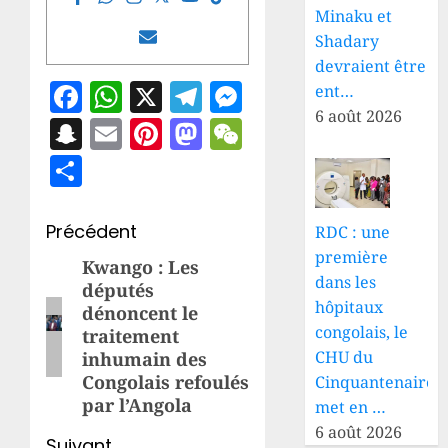
Minaku et
Shadary
devraient être
Facebook
WhatsApp
X
Telegram
Messenger
ent…
6 août 2026
Snapchat
Email
Pinterest
Mastodon
WeChat
Partager
Navigation
Précédent
RDC : une
première
d’article
Kwango : Les
Article
dans les
députés
précédent:
hôpitaux
dénoncent le
congolais, le
traitement
CHU du
inhumain des
Congolais refoulés
Cinquantenaire
par l’Angola
met en …
6 août 2026
Suivant