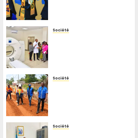
Shadary devraient être
entendus par l’auditorat
militaire général
6 AOÛT 2026
0
Société
RDC : une première dans les
hôpitaux congolais, le CHU du
Cinquantenaire met en place
un service de qualité et de
gestion des risques
6 AOÛT 2026
0
Société
Kisangani : le BCeCo
intensifie le suivi des travaux
routiers, Trésor Botamba
écarte tout lien avec une
visite des autorités
6 AOÛT 2026
0
Société
Kisangani : les opérateurs