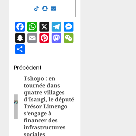
Facebook
WhatsApp
X
Telegram
Messenger
Snapchat
Email
Pinterest
Mastodon
WeChat
Partager
Navigation
Précédent
d’article
Tshopo : en
Article
tournée dans
précédent:
quatre villages
d’Isangi, le député
Trésor Limengo
s’engage à
financer des
infrastructures
sociales