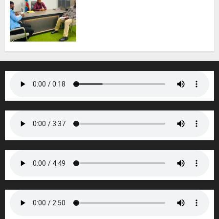
Orange, Airtel et Vodacom
alertent le ministre des ITPR
sur les coupures de fibres
optiques liées aux travaux
routiers
6 AOÛT 2026
0