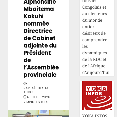
Alphonsine
tous les
Congolais et
Mbaitema
aux lecteurs
Kakuhi
du monde
nommée
entier
Directrice
désireux de
de Cabinet
comprendre
adjointe du
les
Président
dynamiques
de
de la RDC et
de l’Afrique
l’Assemblée
d’aujourd’hui.
provinciale
RAPHAËL ULAFIA
ABDOUL
4 JUILLET 2026
2 MINUTES LUES
YOKA INFOS