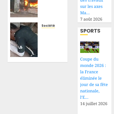
des travaux
camion-
sur les axes
citerne
Ma…
transportant
7 août 2026
du
carburant
Société
SPORTS
prend
Haut-
feu sur
Katanga
la RN1
: un
après
jeune
une
homme
Coupe du
collision
de 25
monde 2026 :
ans
10 AOÛT
retrouvé
la France
2026
mort
éliminée le
0
dans
jour de sa fête
une
nationale,
douche
l’E…
à
14 juillet 2026
Pweto