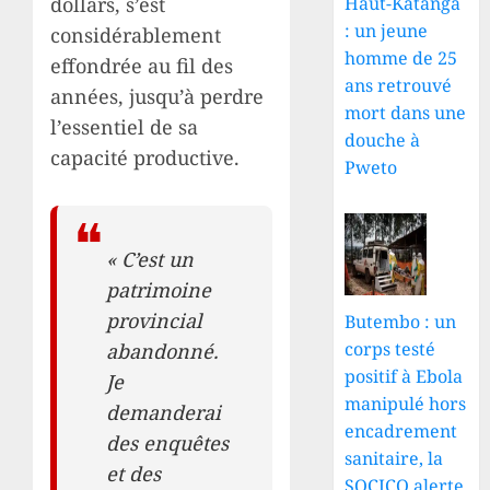
dollars, s’est
Haut-Katanga
: un jeune
considérablement
homme de 25
effondrée au fil des
ans retrouvé
années, jusqu’à perdre
mort dans une
l’essentiel de sa
douche à
capacité productive.
Pweto
« C’est un
patrimoine
provincial
Butembo : un
corps testé
abandonné.
positif à Ebola
Je
manipulé hors
demanderai
encadrement
des enquêtes
sanitaire, la
et des
SOCICO alerte