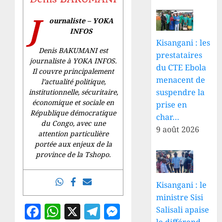
J
ournaliste – YOKA
INFOS
Kisangani : les
Denis BAKUMANI est
prestataires
journaliste à YOKA INFOS.
du CTE Ebola
Il couvre principalement
menacent de
l’actualité politique,
suspendre la
institutionnelle, sécuritaire,
économique et sociale en
prise en
République démocratique
char…
du Congo, avec une
9 août 2026
attention particulière
portée aux enjeux de la
province de la Tshopo.
Kisangani : le
ministre Sisi
Facebook
WhatsApp
X
Telegram
Messenger
Salisali apaise
le différend