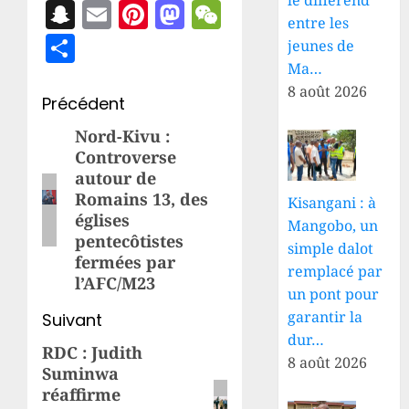
Snapchat
Email
Pinterest
Mastodon
WeChat
entre les
Partager
jeunes de
Ma…
8 août 2026
Navigation
Précédent
d’article
Nord-Kivu :
Article
Controverse
précédent:
autour de
Romains 13, des
Kisangani : à
églises
Mangobo, un
pentecôtistes
simple dalot
fermées par
remplacé par
l’AFC/M23
un pont pour
garantir la
Suivant
dur…
RDC : Judith
Article
8 août 2026
Suminwa
suivant:
réaffirme