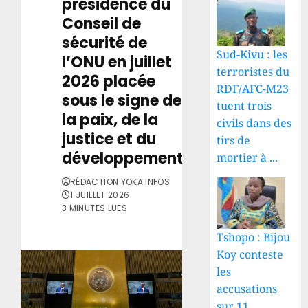
présidence du
Conseil de
sécurité de
Sud-Kivu : les
l’ONU en juillet
terroristes du
2026 placée
RDF/AFC-M23
sous le signe de
tuent trois
la paix, de la
civils dans des
justice et du
tirs de
développement
mortier à ...
RÉDACTION YOKA INFOS
1 JUILLET 2026
3 MINUTES LUES
Tshopo : Bijou
Koy conteste
les
accusations
sur 11