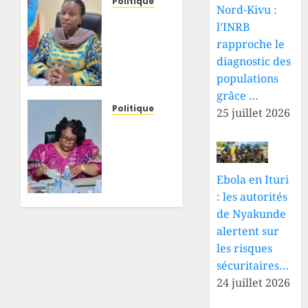
Politique
Nord-Kivu :
Tshopo
l’INRB
: Bijou
rapproche le
Koy
diagnostic des
conteste
les
populations
accusations
grâce …
sur 11
Politique
25 juillet 2026
tracteurs
RDC :
et
uranium
demande
dans la
des
chaîne
Ebola en Ituri
preuves
polymétallique,
: les autorités
à Paul
Marie-
de Nyakunde
Lokesa
Thérèse
Sombo
alertent sur
8 AOÛT
exige
les risques
2026
des
sécuritaires…
0
vérifications
24 juillet 2026
scientifiques