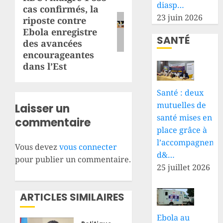
diasp…
cas confirmés, la
suivant:
23 juin 2026
riposte contre
Ebola enregistre
SANTÉ
des avancées
encourageantes
dans l’Est
Santé : deux
mutuelles de
Laisser un
santé mises en
commentaire
place grâce à
l’accompagneme
Vous devez
vous connecter
d&…
pour publier un commentaire.
25 juillet 2026
ARTICLES SIMILAIRES
Ebola au