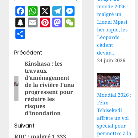
monde 2026 :
Facebook
WhatsApp
X
Telegram
Messenger
malgré un
Snapchat
Email
Pinterest
Mastodon
WeChat
Lionel Mpasi
héroïque, les
Partager
Léopards
cèdent
Navigation
Précédent
devan…
24 juin 2026
d’article
Kinshasa : les
Article
travaux
précédent:
d’aménagement
de la rivière Funa
progressent pour
Mondial 2026 :
réduire les
Félix
risques
Tshisekedi
d’inondation
affrète un vol
Suivant
spécial pour
permettre à la
RDC : malgré 1 333
Article