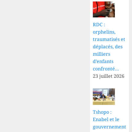
8 AOÛT
2026
0
RDC :
orphelins,
traumatisés et
déplacés, des
milliers
d’enfants
confronté…
23 juillet 2026
Tshopo :
Enabel et le
gouvernement