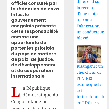
différend sur
officiel consulté par
la recette
la rédaction de Yoka
d’une moto
Infos, le
gouvernement
tourne à
congolais présente
l’altercation,
cette responsabilité
un conducteur
comme une
blessé
opportunité de
porter les priorités
du pays en matière
de paix, de justice,
de développement
Kisangani : un
et de coopération
chercheur de
internationale.
l’UNIKIS
estime que la
L
a République
crise
démocratique du
institutionnelle
Congo entame un
en RDC ne se
nouveau chapitre de sa
...