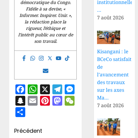
institutionnelle
démocratique du Congo.
Fidèle à sa devise, «
…
Informer. Inspirer. Unir.
»,
7 août 2026
la rédaction place la
rigueur, l’éthique et
l’intérêt public au cœur de
son travail.
Kisangani : le
BCeCo satisfait
de
l’avancement
des travaux
Facebook
WhatsApp
X
Telegram
Messenger
sur les axes
Snapchat
Email
Pinterest
Mastodon
WeChat
Ma…
7 août 2026
Partager
Navigation
Précédent