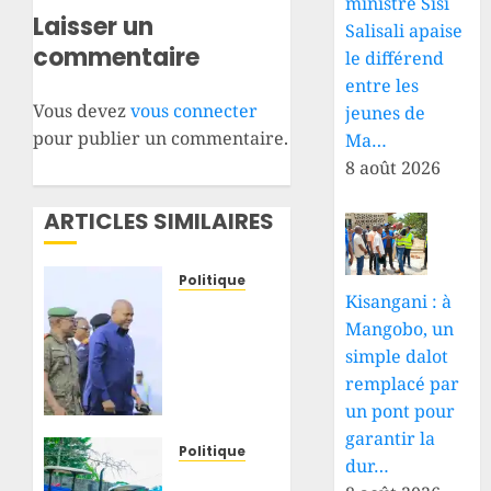
ministre Sisi
Laisser un
Salisali apaise
commentaire
le différend
entre les
Vous devez
vous connecter
jeunes de
pour publier un commentaire.
Ma…
8 août 2026
ARTICLES SIMILAIRES
Politique
Kisangani : à
Haut-
Mangobo, un
Uele–
Ituri :
simple dalot
Jean
remplacé par
Bakomito
un pont pour
à
garantir la
Bunia
Politique
dur…
pour
Tshopo