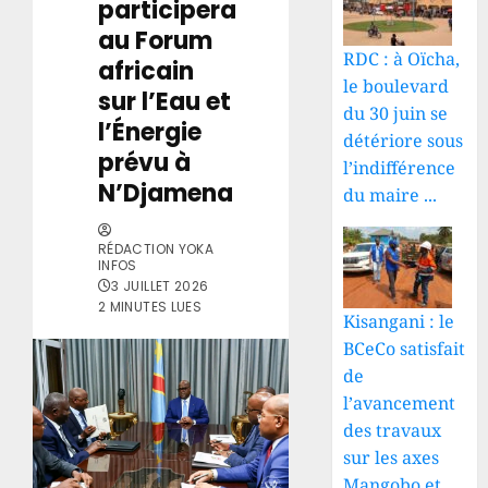
participera
au Forum
RDC : à Oïcha,
africain
le boulevard
sur l’Eau et
du 30 juin se
l’Énergie
détériore sous
prévu à
l’indifférence
N’Djamena
du maire ...
RÉDACTION YOKA
INFOS
3 JUILLET 2026
2 MINUTES LUES
Kisangani : le
BCeCo satisfait
de
l’avancement
des travaux
sur les axes
Mangobo et