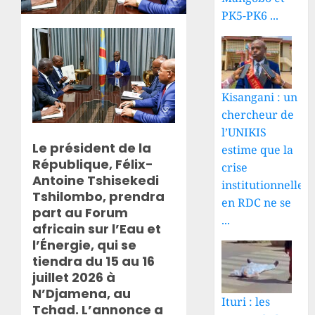
PK5-PK6 ...
Kisangani : un
chercheur de
l’UNIKIS
Le président de la
estime que la
République, Félix-
crise
Antoine Tshisekedi
institutionnelle
Tshilombo, prendra
en RDC ne se
part au Forum
...
africain sur l’Eau et
l’Énergie, qui se
tiendra du 15 au 16
juillet 2026 à
N’Djamena, au
Ituri : les
Tchad. L’annonce a