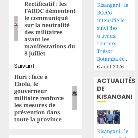
d’article
Rectificatif : les
Article
Kisangani : le
FARDC démentent
précédent:
BCeCo
le communiqué
intensifie le
sur la neutralité
suivi des
des militaires
travaux
avant les
routiers,
manifestations du
Trésor
8 juillet
Botamba éc…
Suivant
6 août 2026
Ituri : face à
Article
ACTUALITÉS
Ebola, le
suivant:
DE
gouverneur
KISANGANI
militaire renforce
les mesures de
prévention dans
toute la province
Kisangani : le