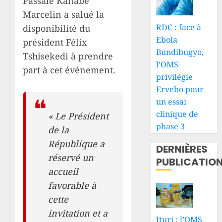
Passalé Kanabé
Marcelin a salué la
RDC : face à
disponibilité du
Ebola
président Félix
Bundibugyo,
Tshisekedi à prendre
l’OMS
part à cet événement.
privilégie
Ervebo pour
un essai
clinique de
« Le Président
phase 3
de la
République a
DERNIÈRES
réservé un
PUBLICATIO
accueil
favorable à
cette
invitation et a
Ituri : l’OMS