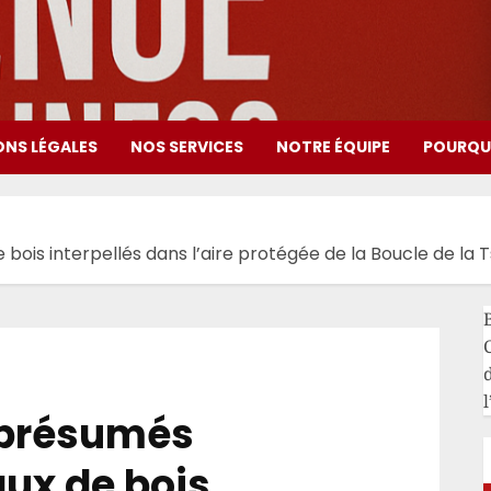
ONS LÉGALES
NOS SERVICES
NOTRE ÉQUIPE
POURQUO
de bois interpellés dans l’aire protégée de la Boucle de l
l
s présumés
aux de bois