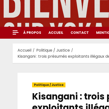
Aller
au
contenu
À PROPOS
ACCUEIL
CONTACT
MENTI
Accueil
Politique / Justice
Kisangani : trois présumés exploitants illégaux 
Politique / Justice
Kisangani : troi
exploitants illég