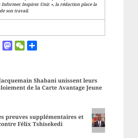
«
Informer. Inspirer. Unir.
», la rédaction place la
de son travail.
ger
chat
ail
Pinterest
Mastodon
WeChat
Partager
 Jacquemain Shabani unissent leurs
éploiement de la Carte Avantage Jeune
es preuves supplémentaires et
ontre Félix Tshisekedi