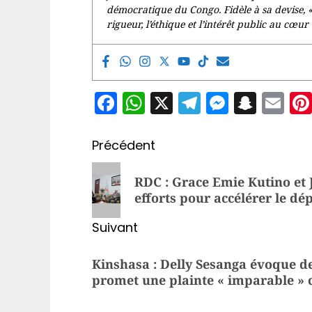
démocratique du Congo. Fidèle à sa devise, 
rigueur, l’éthique et l’intérêt public au cœur 
Facebook
WhatsApp
X
Telegram
Messen
Snap
Em
Navigation
Précédent
d’article
Article
RDC : Grace Emie Kutino et
précédent:
efforts pour accélérer le d
Suivant
Article
Kinshasa : Delly Sesanga évoque d
suivant:
promet une plainte « imparable » c