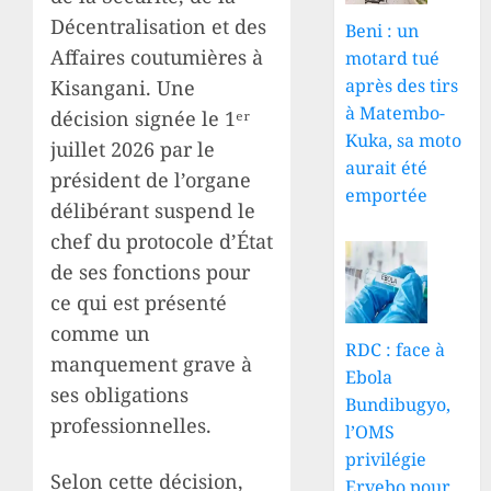
Décentralisation et des
Beni : un
Affaires coutumières à
motard tué
après des tirs
Kisangani. Une
à Matembo-
décision signée le 1ᵉʳ
Kuka, sa moto
juillet 2026 par le
aurait été
président de l’organe
emportée
délibérant suspend le
chef du protocole d’État
de ses fonctions pour
ce qui est présenté
comme un
RDC : face à
manquement grave à
Ebola
ses obligations
Bundibugyo,
professionnelles.
l’OMS
privilégie
Selon cette décision,
Ervebo pour