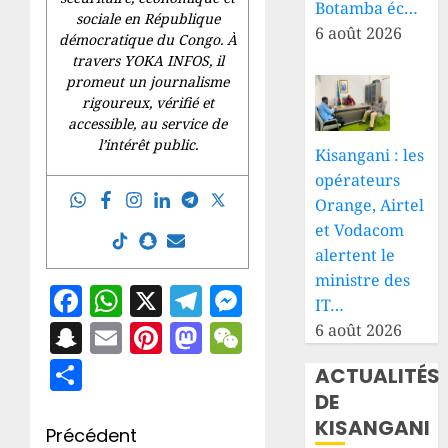
Botamba éc…
sociale en République
6 août 2026
démocratique du Congo. À
travers YOKA INFOS, il
promeut un journalisme
rigoureux, vérifié et
accessible, au service de
l’intérêt public.
Kisangani : les
opérateurs
Orange, Airtel
et Vodacom
alertent le
ministre des
Facebook
WhatsApp
X
Telegram
Messenger
IT…
Snapchat
Email
Pinterest
Mastodon
WeChat
6 août 2026
Partager
ACTUALITÉS
DE
KISANGANI
Navigation
Précédent