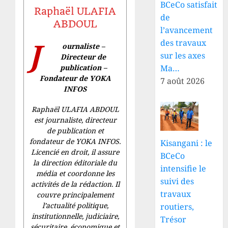
BCeCo satisfait
Raphaël ULAFIA
de
ABDOUL
l’avancement
J
des travaux
ournaliste –
sur les axes
Directeur de
Ma…
publication –
Fondateur de YOKA
7 août 2026
INFOS
Raphaël ULAFIA ABDOUL
est journaliste, directeur
de publication et
fondateur de YOKA INFOS.
Kisangani : le
Licencié en droit, il assure
BCeCo
la direction éditoriale du
intensifie le
média et coordonne les
suivi des
activités de la rédaction. Il
travaux
couvre principalement
l’actualité politique,
routiers,
institutionnelle, judiciaire,
Trésor
sécuritaire, économique et