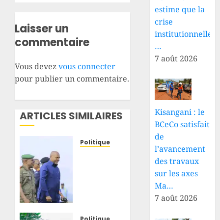
estime que la
crise
Laisser un
institutionnelle
commentaire
…
7 août 2026
Vous devez
vous connecter
pour publier un commentaire.
Kisangani : le
ARTICLES SIMILAIRES
BCeCo satisfait
de
Politique
l’avancement
Haut-
des travaux
Uele–
sur les axes
Ituri :
Ma…
Jean
Bakomito
7 août 2026
à
Bunia
Politique