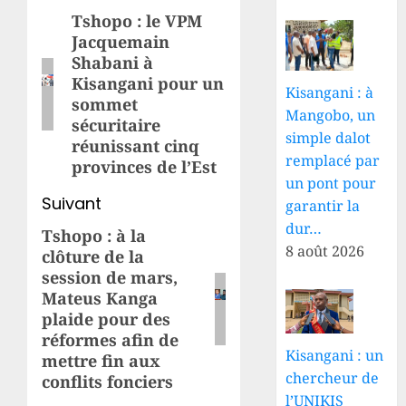
d’article
Tshopo : le VPM
Article
Jacquemain
précédent:
Shabani à
Kisangani pour un
Kisangani : à
sommet
Mangobo, un
sécuritaire
simple dalot
réunissant cinq
remplacé par
provinces de l’Est
un pont pour
Suivant
garantir la
dur…
Tshopo : à la
Article
8 août 2026
clôture de la
suivant:
session de mars,
Mateus Kanga
plaide pour des
réformes afin de
Kisangani : un
mettre fin aux
chercheur de
conflits fonciers
l’UNIKIS