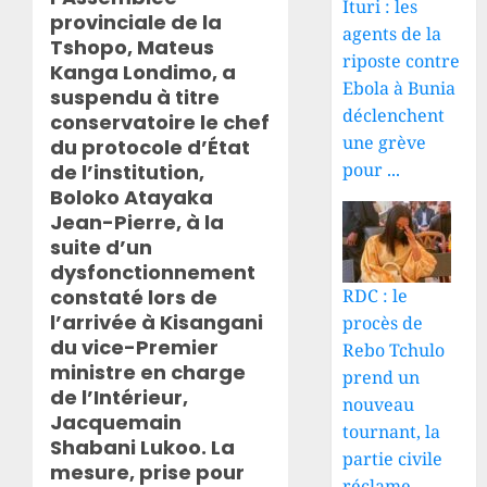
Ituri : les
provinciale de la
agents de la
Tshopo, Mateus
riposte contre
Kanga Londimo, a
Ebola à Bunia
suspendu à titre
déclenchent
conservatoire le chef
une grève
du protocole d’État
pour ...
de l’institution,
Boloko Atayaka
Jean-Pierre, à la
suite d’un
dysfonctionnement
constaté lors de
RDC : le
l’arrivée à Kisangani
procès de
du vice-Premier
Rebo Tchulo
ministre en charge
prend un
de l’Intérieur,
nouveau
Jacquemain
tournant, la
Shabani Lukoo. La
partie civile
mesure, prise pour
réclame ...