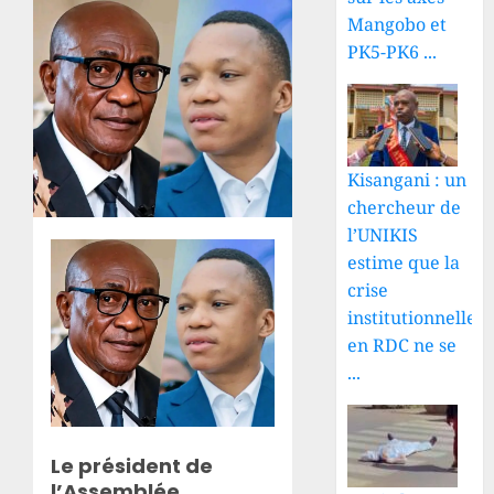
Mangobo et
PK5-PK6 ...
Kisangani : un
chercheur de
l’UNIKIS
estime que la
crise
institutionnelle
en RDC ne se
...
Le président de
l’Assemblée