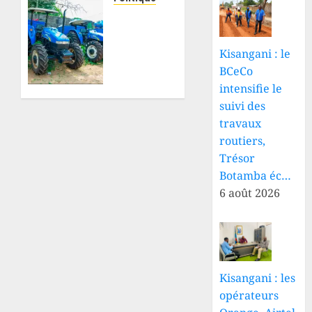
pour
Tshopo
renforcer
: Paul
la
Lokesa
Kisangani : le
coordination
Bomboli
BCeCo
face
réclame
intensifie le
aux
la
défis
suivi des
restitution
sécuritaires
de 11
travaux
et
tracteurs
routiers,
sanitaires
et 13
Trésor
remorques
Botamba éc…
8 AOÛT
destinés
6 août 2026
2026
au
0
développement
agricole
8 AOÛT
2026
Kisangani : les
0
opérateurs