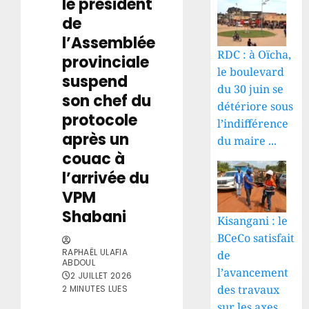
le président
de
l’Assemblée
RDC : à Oïcha,
provinciale
le boulevard
suspend
du 30 juin se
son chef du
détériore sous
protocole
l’indifférence
après un
du maire ...
couac à
l’arrivée du
VPM
Shabani
Kisangani : le
BCeCo satisfait
RAPHAËL ULAFIA
de
ABDOUL
l’avancement
2 JUILLET 2026
des travaux
2 MINUTES LUES
sur les axes