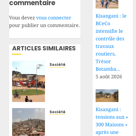
commentaire
Kisangani : le
Vous devez
vous connecter
BCeCo
pour publier un commentaire.
intensifie le
contrôle des
travaux
ARTICLES SIMILAIRES
routiers,
Trésor
Société
Botamba…
RDC : à
5 août 2026
Oïcha,
le
boulevard
du 30
juin se
Kisangani :
détériore
Société
tensions aux «
sous
Butembo
300 Maisons »
l’indifférence
: une
du
après une
attaque