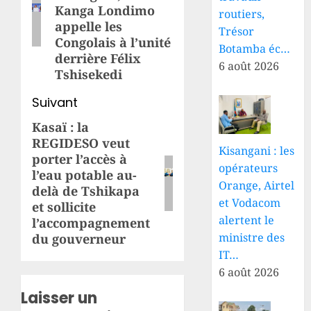
Kanga Londimo
routiers,
appelle les
Trésor
Congolais à l’unité
Botamba éc…
derrière Félix
6 août 2026
Tshisekedi
Suivant
Kasaï : la
Article
REGIDESO veut
suivant:
Kisangani : les
porter l’accès à
opérateurs
l’eau potable au-
Orange, Airtel
delà de Tshikapa
et Vodacom
et sollicite
alertent le
l’accompagnement
ministre des
du gouverneur
IT…
6 août 2026
Laisser un