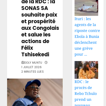
de la RDC : la
SONAS SA
souhaite paix
Ituri : les
et prospérité
agents de la
aux Congolais
riposte contre
et salue les
Ebola à Bunia
actions de
déclenchent
Félix
une grève
Tshisekedi
pour ...
DOLY MUNTU
1 JUILLET 2026
2 MINUTES LUES
RDC : le
procès de
Rebo Tchulo
prend un
nouveau