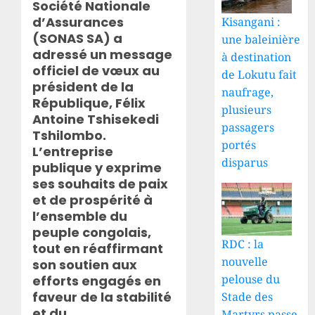
Société Nationale
d’Assurances
Kisangani :
(SONAS SA) a
une baleinière
adressé un message
à destination
officiel de vœux au
de Lokutu fait
président de la
naufrage,
République, Félix
plusieurs
Antoine Tshisekedi
passagers
Tshilombo.
portés
L’entreprise
disparus
publique y exprime
ses souhaits de paix
et de prospérité à
l’ensemble du
peuple congolais,
RDC : la
tout en réaffirmant
nouvelle
son soutien aux
pelouse du
efforts engagés en
faveur de la stabilité
Stade des
et du
Martyrs passe