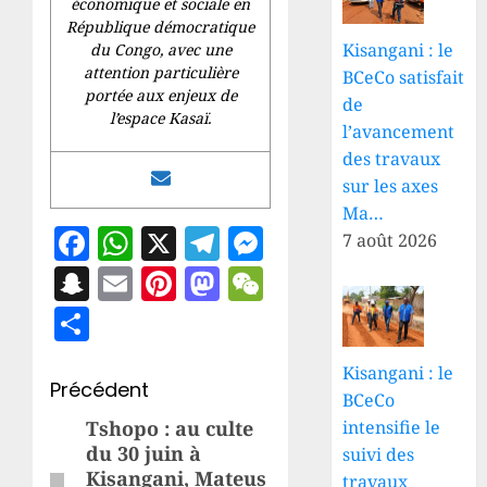
économique et sociale en
République démocratique
Kisangani : le
du Congo, avec une
attention particulière
BCeCo satisfait
portée aux enjeux de
de
l’espace Kasaï.
l’avancement
des travaux
sur les axes
Ma…
Facebook
WhatsApp
X
Telegram
Messenger
7 août 2026
Snapchat
Email
Pinterest
Mastodon
WeChat
Share
Kisangani : le
Navigation
Précédent
BCeCo
d’article
Tshopo : au culte
intensifie le
Article
du 30 juin à
suivi des
précédent:
Kisangani, Mateus
travaux