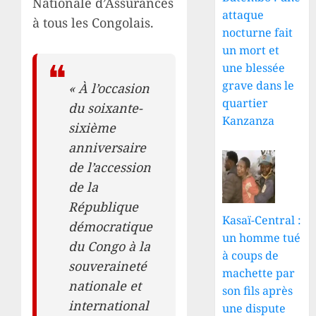
Nationale d’Assurances
attaque
à tous les Congolais.
nocturne fait
un mort et
une blessée
grave dans le
« À l’occasion
quartier
du soixante-
Kanzanza
sixième
anniversaire
de l’accession
de la
République
Kasaï-Central :
démocratique
un homme tué
du Congo à la
à coups de
souveraineté
machette par
nationale et
son fils après
international
une dispute