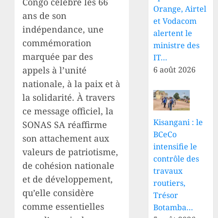
Congo célèbre les 66
Orange, Airtel
ans de son
et Vodacom
indépendance, une
alertent le
commémoration
ministre des
marquée par des
IT…
appels à l’unité
6 août 2026
nationale, à la paix et à
la solidarité. À travers
ce message officiel, la
Kisangani : le
SONAS SA réaffirme
BCeCo
son attachement aux
intensifie le
valeurs de patriotisme,
contrôle des
de cohésion nationale
travaux
et de développement,
routiers,
qu’elle considère
Trésor
comme essentielles
Botamba…