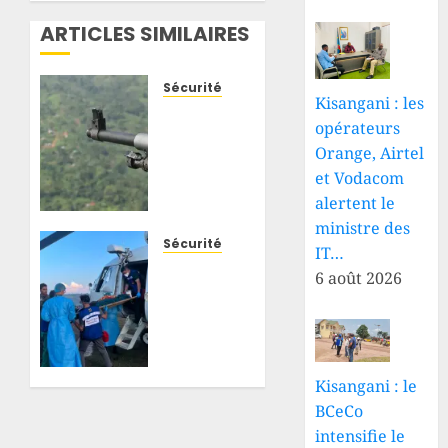
ARTICLES SIMILAIRES
Sécurité
Kisangani : les
Beni-
opérateurs
Mambasa
Orange, Airtel
: de
et Vodacom
nouvelles
attaques
alertent le
attribuées
ministre des
aux
Sécurité
IT…
ADF
Djugu :
6 août 2026
font
blessé
plusieurs
à
morts
Fataki,
et
un
jettent
militaire
Kisangani : le
des
des
BCeCo
centaines
FARDC
intensifie le
d’habitants
évacué