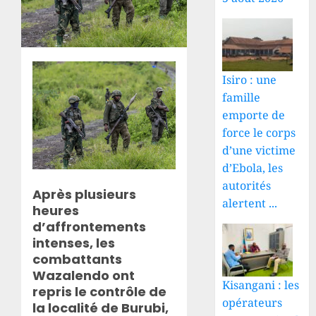
Isiro : une
famille
emporte de
force le corps
d’une victime
d’Ebola, les
autorités
Après plusieurs
alertent ...
heures
d’affrontements
intenses, les
combattants
Wazalendo ont
Kisangani : les
repris le contrôle de
opérateurs
la localité de Burubi,