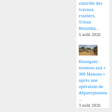
contrôle des
sur les
d’urgence
travaux
routes
vers
Bunia
routiers,
23 JUILLET
avec
Trésor
2026
l’appui
Botamba…
0
de la
5 août 2026
MONUSCO
21 JUILLET
2026
0
Kisangani :
tensions aux «
300 Maisons »
après une
opération de
déguerpissement
…
3 août 2026