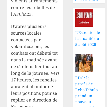
violents affrontements
contre les rebelles de
l’AFC/M23.
D’après plusieurs
L’Essentiel de
sources locales
l’actualité du
contactées par
5 août 2026
yokainfos.com
, les
combats ont débuté tôt
dans la matinée avant
de s’intensifier tout au
long de la journée. Vers
RDC : le
17 heures, les rebelles
procès de
auraient abandonné
Rebo Tchulo
leurs positions pour se
prend un
replier en direction de
nouveau
Kashebere.