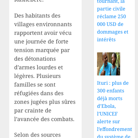
tournant, la
partie civile
Des habitants des
réclame 250
villages environnants
000 USD de
dommages et
rapportent avoir vécu
intérêts
une journée de forte
tension marquée par
des détonations
d’armes lourdes et
légères. Plusieurs
Ituri : plus de
familles se sont
300 enfants
réfugiées dans des
déjà morts
zones jugées plus sûres
d’Ebola,
par crainte de
l’UNICEF
l’avancée des combats.
alerte sur
l’effondrement
Selon des sources
du système de