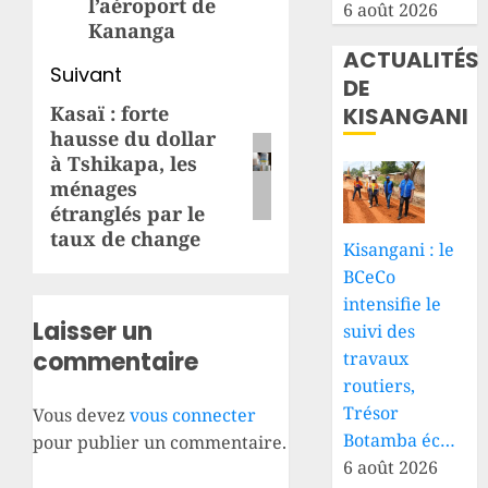
l’aéroport de
6 août 2026
Kananga
ACTUALITÉS
Suivant
DE
Kasaï : forte
KISANGANI
Article
hausse du dollar
suivant:
à Tshikapa, les
ménages
étranglés par le
taux de change
Kisangani : le
BCeCo
intensifie le
Laisser un
suivi des
commentaire
travaux
routiers,
Trésor
Vous devez
vous connecter
Botamba éc…
pour publier un commentaire.
6 août 2026