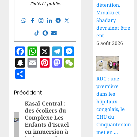
l’intérêt public.
détention,
Minaku et
Shadary
devraient être
ent…
6 août 2026
Facebook
WhatsApp
X
Telegram
Messenger
Snapchat
Email
Pinterest
Mastodon
WeChat
Partager
RDC : une
première
Navigation
Précédent
dans les
hôpitaux
d’article
Kasaï-Central :
Article
congolais, le
des écoliers du
précédent:
CHU du
Complexe Les
Enfants d’Israël
Cinquantenaire
en immersion à
met en …