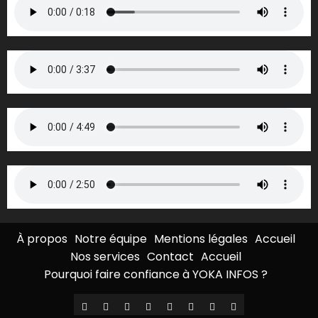
À propos
Notre équipe
Mentions légales
Accueil
Nos services
Contact
Accueil
Pourquoi faire confiance à YOKA INFOS ?
À
Notre
Mentions
Accueil
Nos
Contact
Accueil
Pourquoi