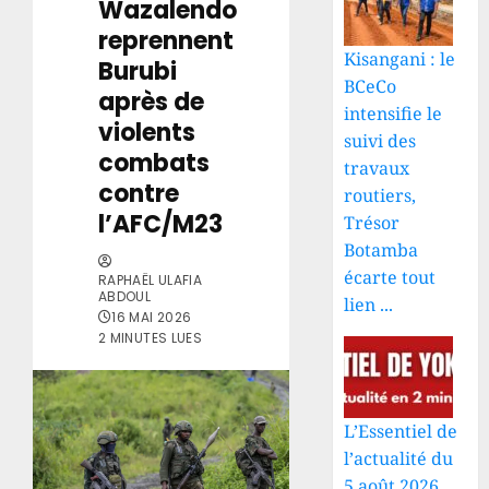
Wazalendo
reprennent
Kisangani : le
Burubi
BCeCo
après de
intensifie le
violents
suivi des
combats
travaux
contre
routiers,
l’AFC/M23
Trésor
Botamba
écarte tout
RAPHAËL ULAFIA
ABDOUL
lien ...
16 MAI 2026
2 MINUTES LUES
L’Essentiel de
l’actualité du
5 août 2026