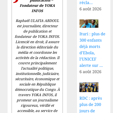
publication –
récla…
Fondateur de YOKA
6 août 2026
INFOS
Raphaël ULAFIA ABDOUL
est journaliste, directeur
de publication et
Ituri : plus de
fondateur de YOKA INFOS.
300 enfants
Licencié en droit, il assure
déjà morts
la direction éditoriale du
média et coordonne les
d’Ebola,
activités de la rédaction. Il
l’UNICEF
couvre principalement
alerte sur …
l’actualité politique,
6 août 2026
institutionnelle, judiciaire,
sécuritaire, économique et
sociale en République
démocratique du Congo. À
travers YOKA INFOS, il
RDC : après
promeut un journalisme
plus de 200
rigoureux, vérifié et
jours de
accessible, au service de