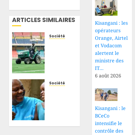
ARTICLES SIMILAIRES
Kisangani : les
opérateurs
Société
Orange, Airtel
RDC : la
et Vodacom
nouvelle
alertent le
pelouse
ministre des
du
IT…
Stade
6 août 2026
des
Martyrs
Société
passe
Ituri :
les
plus de
premiers
300
Kisangani : le
tests
enfants
BCeCo
de
déjà
certification
intensifie le
morts
avant
d’Ebola,
contrôle des