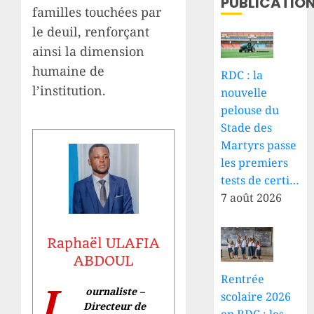
PUBLICATIO
familles touchées par
le deuil, renforçant
ainsi la dimension
humaine de
RDC : la
l’institution.
nouvelle
pelouse du
Stade des
Martyrs passe
les premiers
tests de certi…
7 août 2026
Raphaël ULAFIA
ABDOUL
Rentrée
J
ournaliste –
scolaire 2026
Directeur de
en RDC : les