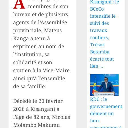
A
Kisangani : le
membres de son
BCeCo
bureau et de plusieurs
intensifie le
agents de l’Assemblée
suivi des
provinciale, Mateus
travaux
routiers,
Kanga a tenu à
Trésor
exprimer, au nom de
Botamba
l’institution, sa
écarte tout
solidarité et son
lien ...
soutien à la Vice-Maire
ainsi qu’à l’ensemble
de sa famille.
RDC : le
Décédé le 20 février
gouvernement
2026 à Kisangani à
dément un
l’âge de 82 ans, Nicolas
faux
Molambo Makumu
recrutement à