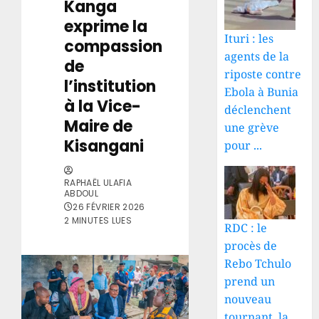
Kanga
exprime la
Ituri : les
compassion
agents de la
de
riposte contre
l’institution
Ebola à Bunia
à la Vice-
déclenchent
Maire de
une grève
Kisangani
pour ...
RAPHAËL ULAFIA
ABDOUL
26 FÉVRIER 2026
2 MINUTES LUES
RDC : le
procès de
Rebo Tchulo
prend un
nouveau
tournant, la