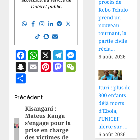
procès de
l’intérêt public.
Rebo Tchulo
prend un
nouveau
tournant, la
partie civile
récla…
Facebook
WhatsApp
X
Telegram
Messenger
6 août 2026
Snapchat
Email
Pinterest
Mastodon
WeChat
Partager
Ituri : plus de
300 enfants
Navigation
Précédent
déjà morts
d’article
Kisangani :
Article
d’Ebola,
Mateus Kanga
précédent:
l’UNICEF
s’engage pour la
alerte sur …
prise en charge
6 août 2026
des victimes de