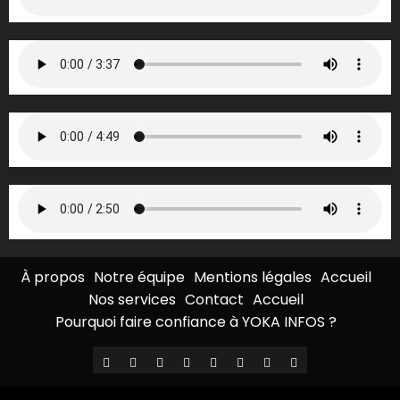
À propos
Notre équipe
Mentions légales
Accueil
Nos services
Contact
Accueil
Pourquoi faire confiance à YOKA INFOS ?
À
Notre
Mentions
Accueil
Nos
Contact
Accueil
Pourquoi
propos
équipe
légales
services
faire