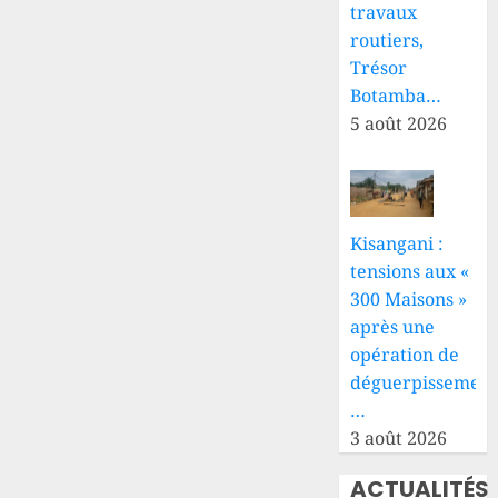
son
l’UNICEF
travaux
homologation
alerte
routiers,
sur
Trésor
7 AOÛT
l’effondrement
Botamba…
2026
du
0
5 août 2026
système
de
santé
6 AOÛT
Kisangani :
2026
0
tensions aux «
300 Maisons »
après une
opération de
déguerpissement
…
3 août 2026
ACTUALITÉS