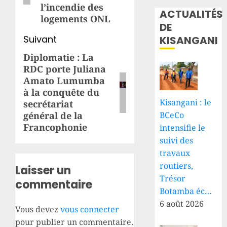
l’incendie des
ACTUALITÉS
logements ONL
DE
Suivant
KISANGANI
Diplomatie : La
Article
RDC porte Juliana
suivant:
Amato Lumumba
à la conquête du
Kisangani : le
secrétariat
général de la
BCeCo
Francophonie
intensifie le
suivi des
travaux
routiers,
Laisser un
Trésor
commentaire
Botamba éc…
6 août 2026
Vous devez
vous connecter
pour publier un commentaire.