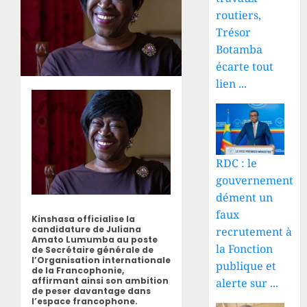
routiers,
Trésor
Botamba
écarte tout
lien ...
RDC : le
gouvernement
dément un
faux
Kinshasa officialise la
candidature de Juliana
recrutement à
Amato Lumumba au poste
la Fonction
de Secrétaire générale de
l’Organisation internationale
publique et
de la Francophonie,
affirmant ainsi son ambition
alerte sur ...
de peser davantage dans
l’espace francophone.