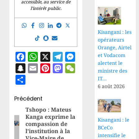
accessible, au service de
l’intérêt public.
Kisangani : les
opérateurs
Orange, Airtel
Facebook
WhatsApp
X
Telegram
Messenger
et Vodacom
alertent le
Snapchat
Email
Pinterest
Mastodon
WeChat
ministre des
Partager
IT…
6 août 2026
Navigation
Précédent
d’article
Tshopo : Mateus
Article
Kanga exprime la
précédent:
Kisangani : le
compassion de
BCeCo
l’institution à la
intensifie le
Vice-Maire de