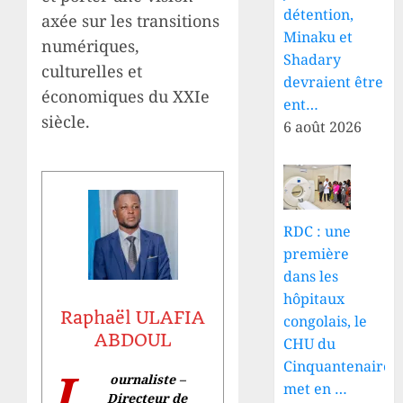
détention,
axée sur les transitions
Minaku et
numériques,
Shadary
culturelles et
devraient être
économiques du XXIe
ent…
siècle.
6 août 2026
RDC : une
première
dans les
hôpitaux
Raphaël ULAFIA
congolais, le
ABDOUL
CHU du
Cinquantenaire
J
ournaliste –
met en …
Directeur de