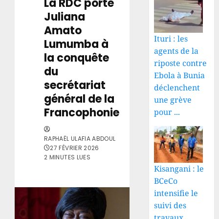
La RDC porte
Juliana
Amato
Ituri : les
Lumumba à
agents de la
la conquête
riposte contre
du
Ebola à Bunia
secrétariat
déclenchent
général de la
une grève
Francophonie
pour ...
RAPHAËL ULAFIA ABDOUL
27 FÉVRIER 2026
2 MINUTES LUES
Kisangani : le
BCeCo
intensifie le
suivi des
travaux