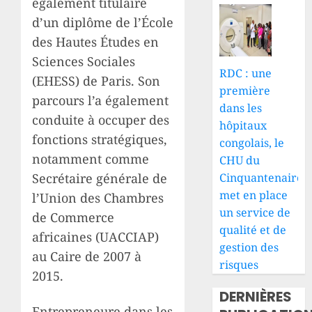
également titulaire
d’un diplôme de l’École
des Hautes Études en
Sciences Sociales
RDC : une
(EHESS) de Paris. Son
première
parcours l’a également
dans les
conduite à occuper des
hôpitaux
fonctions stratégiques,
congolais, le
notamment comme
CHU du
Cinquantenaire
Secrétaire générale de
met en place
l’Union des Chambres
un service de
de Commerce
qualité et de
africaines (UACCIAP)
gestion des
au Caire de 2007 à
risques
2015.
DERNIÈRES
Entrepreneure dans les