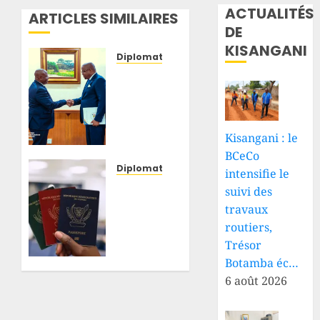
ACTUALITÉS
ARTICLES SIMILAIRES
DE
KISANGANI
Diplomatie
Malabo
:
Floribert
Anzuluni
porte
Kisangani : le
un
BCeCo
message
Diplomatie
intensifie le
de Félix
RDC :
suivi des
Tshisekedi
face
travaux
au
aux
routiers,
président
interrogations,
Trésor
en
le
Botamba éc…
exercice
gouvernement
de la
clarifie
6 août 2026
CEEAC
les
sur la
conditions