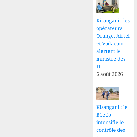
situation
d’obtention
sécuritaire
du
dans
nouveau
Kisangani : les
l’Est de
passeport
opérateurs
la RDC
biométrique
Orange, Airtel
et Vodacom
26 JUILLET
26 JUILLET
2026
2026
alertent le
0
0
ministre des
IT…
6 août 2026
Kisangani : le
BCeCo
intensifie le
contrôle des