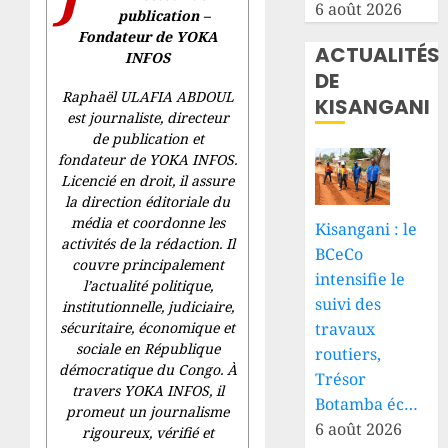
6 août 2026
publication –
Fondateur de YOKA
ACTUALITÉS
INFOS
DE
Raphaël ULAFIA ABDOUL
KISANGANI
est journaliste, directeur
de publication et
fondateur de YOKA INFOS.
Licencié en droit, il assure
la direction éditoriale du
média et coordonne les
Kisangani : le
activités de la rédaction. Il
BCeCo
couvre principalement
intensifie le
l’actualité politique,
suivi des
institutionnelle, judiciaire,
travaux
sécuritaire, économique et
sociale en République
routiers,
démocratique du Congo. À
Trésor
travers YOKA INFOS, il
Botamba éc…
promeut un journalisme
6 août 2026
rigoureux, vérifié et