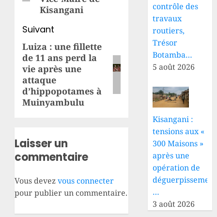
contrôle des
Kisangani
travaux
Suivant
routiers,
Trésor
Luiza : une fillette
Article
Botamba…
de 11 ans perd la
suivant:
5 août 2026
vie après une
attaque
d’hippopotames à
Muinyambulu
Kisangani :
tensions aux «
Laisser un
300 Maisons »
commentaire
après une
opération de
déguerpissement
Vous devez
vous connecter
…
pour publier un commentaire.
3 août 2026