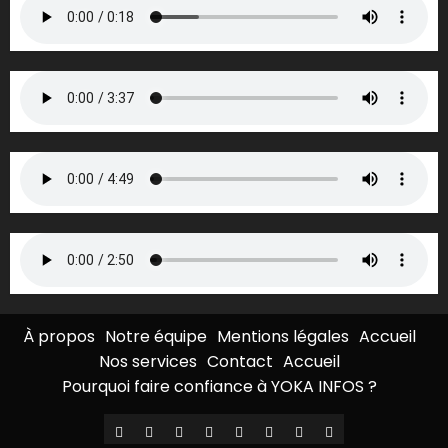
À propos
Notre équipe
Mentions légales
Accueil
Nos services
Contact
Accueil
Pourquoi faire confiance à YOKA INFOS ?
À
Notre
Mentions
Accueil
Nos
Contact
Accueil
Pourquoi