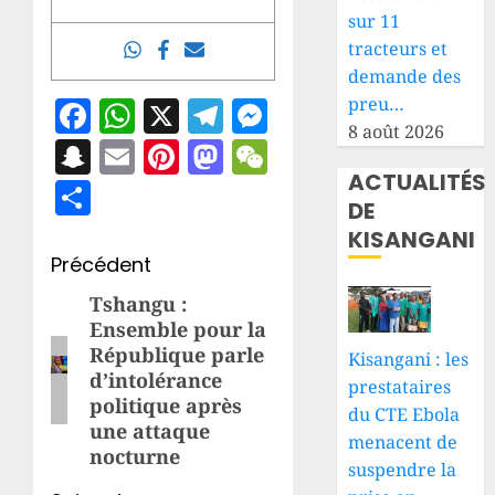
sur 11
tracteurs et
demande des
Facebook
WhatsApp
X
Telegram
Messenger
preu…
8 août 2026
Snapchat
Email
Pinterest
Mastodon
WeChat
ACTUALITÉS
Share
DE
KISANGANI
Navigation
Précédent
d’article
Tshangu :
Article
Ensemble pour la
précédent:
République parle
Kisangani : les
d’intolérance
prestataires
politique après
du CTE Ebola
une attaque
menacent de
nocturne
suspendre la