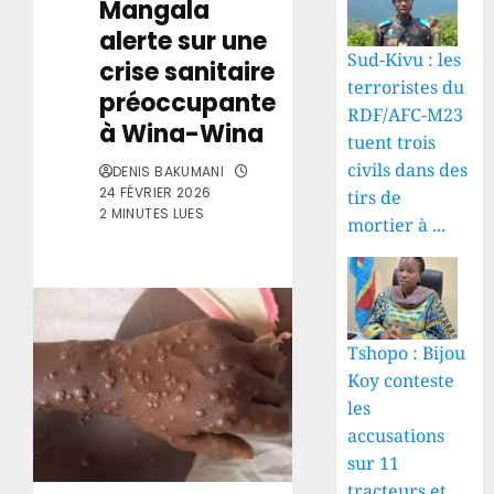
Mangala
alerte sur une
Sud-Kivu : les
crise sanitaire
terroristes du
préoccupante
RDF/AFC-M23
à Wina-Wina
tuent trois
civils dans des
DENIS BAKUMANI
24 FÉVRIER 2026
tirs de
2 MINUTES LUES
mortier à ...
Tshopo : Bijou
Koy conteste
les
accusations
sur 11
tracteurs et