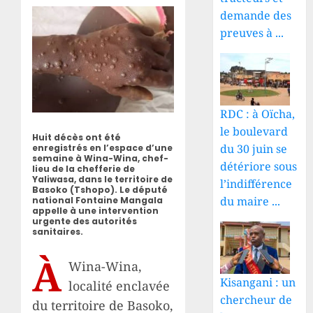
demande des
preuves à ...
RDC : à Oïcha,
le boulevard
Huit décès ont été
du 30 juin se
enregistrés en l’espace d’une
semaine à Wina-Wina, chef-
détériore sous
lieu de la chefferie de
Yaliwasa, dans le territoire de
l’indifférence
Basoko (Tshopo). Le député
du maire ...
national Fontaine Mangala
appelle à une intervention
urgente des autorités
sanitaires.
À
Wina-Wina,
Kisangani : un
localité enclavée
chercheur de
du territoire de Basoko,