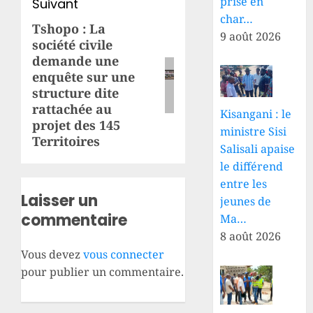
prise en
Suivant
char…
Tshopo : La
Article
9 août 2026
société civile
suivant:
demande une
enquête sur une
structure dite
rattachée au
Kisangani : le
projet des 145
ministre Sisi
Territoires
Salisali apaise
le différend
entre les
Laisser un
jeunes de
commentaire
Ma…
8 août 2026
Vous devez
vous connecter
pour publier un commentaire.