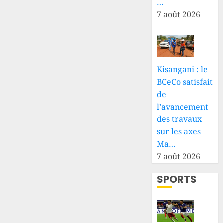
civile
…
2026
convoque
7 août 2026
0
une
assemblée
extraordinaire
9 AOÛT
Kisangani : le
2026
BCeCo satisfait
0
de
l’avancement
des travaux
sur les axes
Ma…
7 août 2026
SPORTS