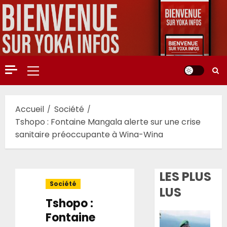
Aller
au
contenu
Menu
principal
Accueil
Société
Tshopo : Fontaine Mangala alerte sur une crise
sanitaire préoccupante à Wina-Wina
LES PLUS
Société
LUS
Tshopo :
Fontaine