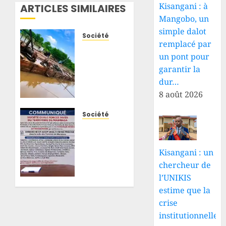
Kisangani : à
ARTICLES SIMILAIRES
Mangobo, un
simple dalot
Société
remplacé par
Haut-
un pont pour
Uele :
garantir la
un
camion
dur…
chargé
8 août 2026
de
planches
Société
plonge
Mambasa
dans la
: face à
rivière
la
Kisangani : un
Nzoro,
persistance
chercheur de
plusieurs
des
l’UNIKIS
personnes
attaques
estime que la
portées
des
crise
disparues
ADF, la
société
institutionnelle
9 AOÛT