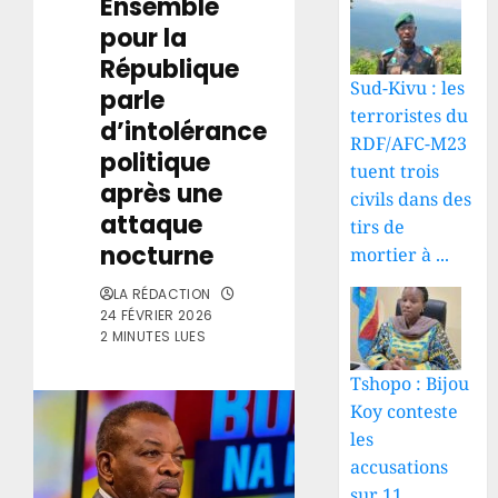
Ensemble
pour la
République
Sud-Kivu : les
parle
terroristes du
d’intolérance
RDF/AFC-M23
politique
tuent trois
après une
civils dans des
attaque
tirs de
nocturne
mortier à ...
LA RÉDACTION
24 FÉVRIER 2026
2 MINUTES LUES
Tshopo : Bijou
Koy conteste
les
accusations
sur 11