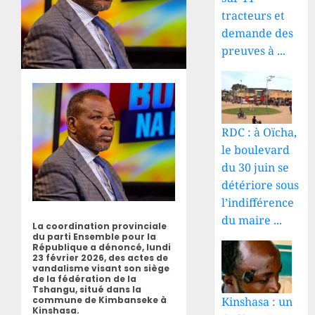
tracteurs et
demande des
preuves à ...
RDC : à Oïcha,
le boulevard
du 30 juin se
détériore sous
l’indifférence
du maire ...
La coordination provinciale
du parti Ensemble pour la
République a dénoncé, lundi
23 février 2026, des actes de
vandalisme visant son siège
de la fédération de la
Tshangu, situé dans la
Kinshasa : un
commune de Kimbanseke à
Kinshasa.