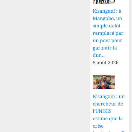
9 AOÛT
2026
Kisangani : à
0
Mangobo, un
simple dalot
remplacé par
un pont pour
garantir la
dur…
8 août 2026
Kisangani : un
chercheur de
l’UNIKIS
estime que la
crise