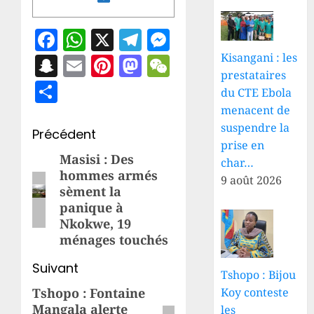
Facebook
WhatsApp
X
Telegram
Messenger
Kisangani : les
Snapchat
Email
Pinterest
Mastodon
WeChat
prestataires
Share
du CTE Ebola
menacent de
suspendre la
Navigation
Précédent
prise en
d’article
Masisi : Des
Article
char…
hommes armés
précédent:
9 août 2026
sèment la
panique à
Nkokwe, 19
ménages touchés
Suivant
Tshopo : Bijou
Koy conteste
Tshopo : Fontaine
Article
Mangala alerte
les
suivant: