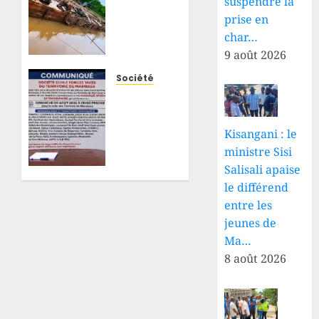
Uele :
suspendre la
un
prise en
camion
char…
chargé
9 août 2026
de
planches
Société
plonge
Mambasa
dans la
: face à
rivière
la
Kisangani : le
Nzoro,
persistance
ministre Sisi
plusieurs
des
Salisali apaise
personnes
attaques
le différend
portées
des
disparues
entre les
ADF, la
société
jeunes de
9 AOÛT
civile
Ma…
2026
convoque
8 août 2026
0
une
assemblée
extraordinaire