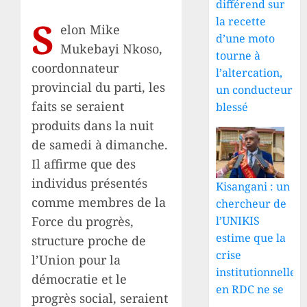
différend sur
S
la recette
elon Mike
d’une moto
Mukebayi Nkoso,
tourne à
coordonnateur
l’altercation,
provincial du parti, les
un conducteur
faits se seraient
blessé
produits dans la nuit
de samedi à dimanche.
Il affirme que des
individus présentés
Kisangani : un
comme membres de la
chercheur de
l’UNIKIS
Force du progrès,
estime que la
structure proche de
crise
l’Union pour la
institutionnelle
démocratie et le
en RDC ne se
progrès social, seraient
...