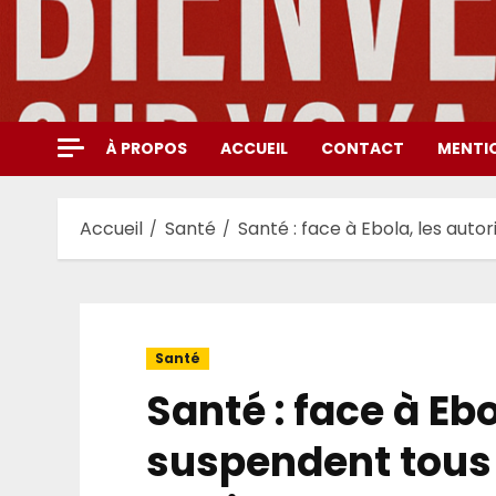
Aller
au
contenu
À PROPOS
ACCUEIL
CONTACT
MENTI
Accueil
Santé
Santé : face à Ebola, les auto
Santé
Santé : face à Ebo
suspendent tous 