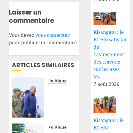
Laisser un
commentaire
Kisangani : le
Vous devez
vous connecter
BCeCo satisfait
pour publier un commentaire.
de
l’avancement
des travaux
ARTICLES SIMILAIRES
sur les axes
Ma…
Politique
7 août 2026
Haut-
Uele–
Ituri :
Jean
Bakomito
Kisangani : le
à
Bunia
BCeCo
Politique