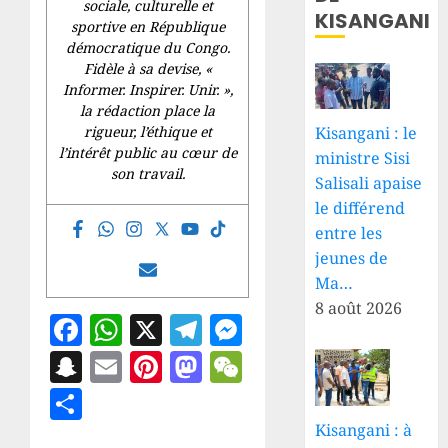
sociale, culturelle et
KISANGANI
sportive en République
démocratique du Congo.
Fidèle à sa devise, «
Informer. Inspirer. Unir.
»,
la rédaction place la
Kisangani : le
rigueur, l’éthique et
l’intérêt public au cœur de
ministre Sisi
son travail.
Salisali apaise
le différend
entre les
jeunes de
Ma…
8 août 2026
Facebook
WhatsApp
X
Telegram
Messenger
Snapchat
Email
Pinterest
Mastodon
WeChat
Partager
Kisangani : à