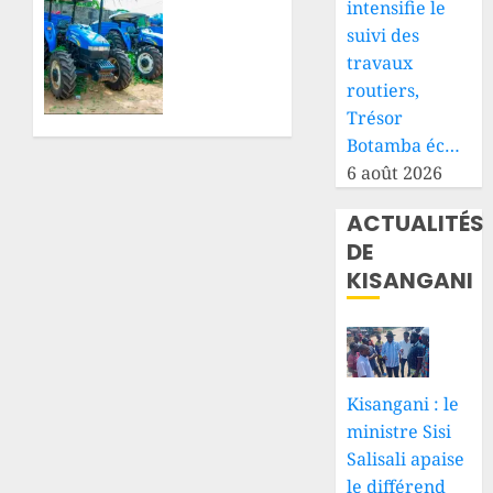
pour
Tshopo
intensifie le
renforcer
: Paul
suivi des
la
Lokesa
travaux
coordination
Bomboli
routiers,
face
réclame
Trésor
aux
la
Botamba éc…
défis
restitution
sécuritaires
6 août 2026
de 11
et
tracteurs
ACTUALITÉS
sanitaires
et 13
remorques
DE
8 AOÛT
destinés
KISANGANI
2026
au
0
développement
agricole
8 AOÛT
Kisangani : le
2026
ministre Sisi
0
Salisali apaise
le différend