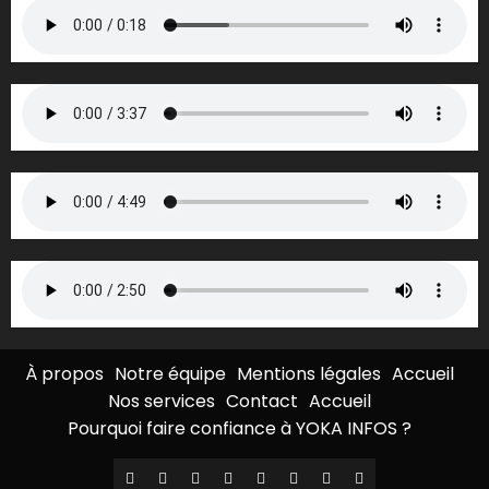
À propos
Notre équipe
Mentions légales
Accueil
Nos services
Contact
Accueil
Pourquoi faire confiance à YOKA INFOS ?
À
Notre
Mentions
Accueil
Nos
Contact
Accueil
Pourquoi