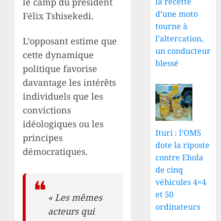
le camp du président
la recette
d’une moto
Félix Tshisekedi.
tourne à
l’altercation,
L’opposant estime que
un conducteur
cette dynamique
blessé
politique favorise
davantage les intérêts
individuels que les
convictions
idéologiques ou les
Ituri : l’OMS
principes
dote la riposte
démocratiques.
contre Ebola
de cinq
véhicules 4×4
et 50
« Les mêmes
ordinateurs
acteurs qui