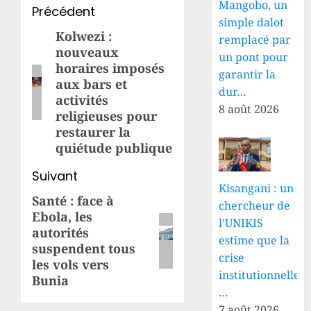
Mangobo, un
Navigation
Précédent
simple dalot
d’article
Kolwezi :
Article
remplacé par
nouveaux
précédent:
un pont pour
horaires imposés
garantir la
aux bars et
dur…
activités
8 août 2026
religieuses pour
restaurer la
quiétude publique
Suivant
Kisangani : un
Santé : face à
Article
chercheur de
Ebola, les
suivant:
l’UNIKIS
autorités
estime que la
suspendent tous
crise
les vols vers
institutionnelle
Bunia
…
7 août 2026