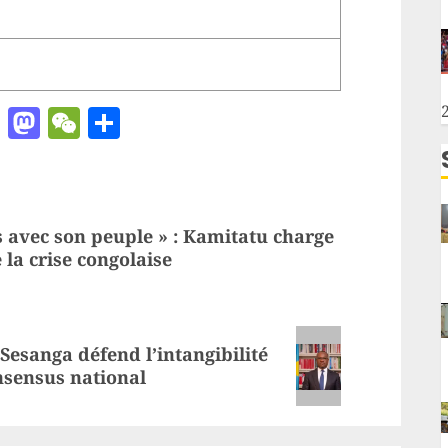
ger
chat
ail
Pinterest
Mastodon
WeChat
Partager
as avec son peuple » : Kamitatu charge
 la crise congolaise
Sesanga défend l’intangibilité
onsensus national