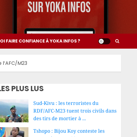
I FAIRE CONFIANCE À YOKA INFOS ?
de l’AFC/M23
LES PLUS LUS
Sud-Kivu : les terroristes du
RDF/AFC-M23 tuent trois civils dans
des tirs de mortier à ...
Tshopo : Bijou Koy conteste les