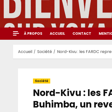
Aller
au
contenu
À PROPOS
ACCUEIL
CONTACT
MENTI
Accueil
Société
Nord-Kivu : les FARDC repre
Société
Nord-Kivu : les 
Buhimba, un reve