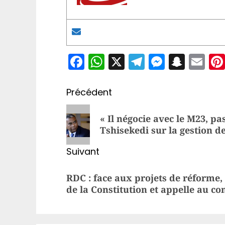
Facebook
WhatsApp
X
Telegram
Messen
Snap
Em
Navigation
Précédent
d’article
Article
« Il négocie avec le M23, p
précédent:
Tshisekedi sur la gestion de
Suivant
Article
RDC : face aux projets de réforme, 
suivant:
de la Constitution et appelle au c