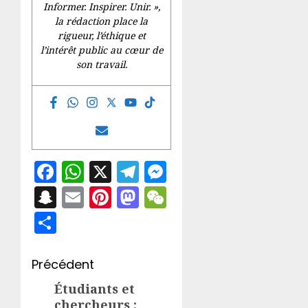
Informer. Inspirer. Unir.
»,
la rédaction place la
rigueur, l’éthique et
l’intérêt public au cœur de
son travail.
Facebook
WhatsApp
X
Telegram
Messenger
Snapchat
Email
Pinterest
Mastodon
WeChat
Partager
Navigation
Précédent
d’article
Étudiants et
Article
chercheurs :