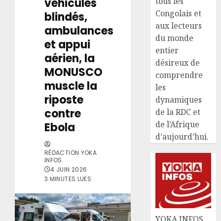
véhicules
tous les
Congolais et
blindés,
aux lecteurs
ambulances
du monde
et appui
entier
aérien, la
désireux de
MONUSCO
comprendre
muscle la
les
riposte
dynamiques
contre
de la RDC et
de l’Afrique
Ebola
d’aujourd’hui.
RÉDACTION YOKA
INFOS
4 JUIN 2026
3 MINUTES LUES
YOKA INFOS