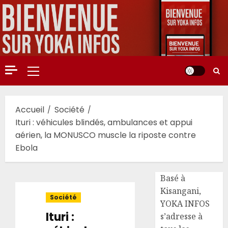
Aller
au
contenu
Menu
principal
Accueil
Société
Ituri : véhicules blindés, ambulances et appui
aérien, la MONUSCO muscle la riposte contre
Ebola
Basé à
Kisangani,
Société
YOKA INFOS
Ituri :
s’adresse à