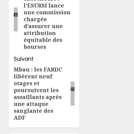
précédent:
l’ESURSI lance
une commission
chargée
d’assurer une
attribution
équitable des
bourses
Suivant
Mbau : les FARDC
Article
libèrent neuf
suivant:
otages et
poursuivent les
assaillants après
une attaque
sanglante des
ADF