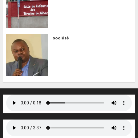
de Butsili suspendent leurs
cultes, les autorités saluent
une décision responsable
face à Ebola
5 AOÛT 2026
0
Société
Kisenso : face à la
recrudescence des attaques
nocturnes, le bourgmestre
annonce la reprise des
patrouilles mixtes
5 AOÛT 2026
0