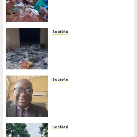
Butembo, la SOCICO met en
garde contre des risques
sanitaires
6 AOÛT 2026
0
Société
Ituri : le corps d’un otage des
ADF découvert près de
Makumo, les recherches se
poursuivent pour retrouver
les autres disparus
5 AOÛT 2026
0
Société
Ebola ou choléra ? Un
spécialiste explique les
symptômes qui permettent
de distinguer les deux
maladies en RDC
5 AOÛT 2026
0
Société
Beni : les Témoins de Jéhovah