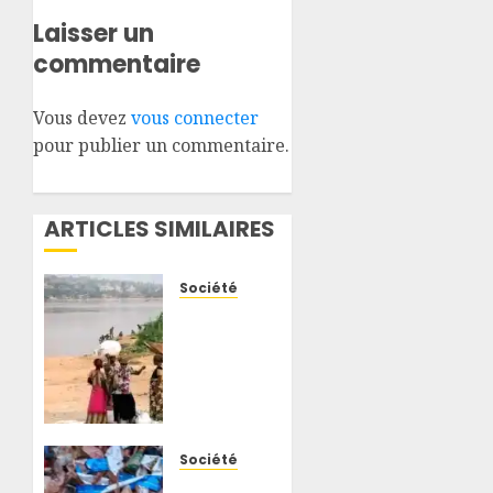
Laisser un
commentaire
Vous devez
vous connecter
pour publier un commentaire.
ARTICLES SIMILAIRES
Société
Kasaï
Central
: une
pirogue
chavire
sur la
rivière
Société
Lulua à
Nord-