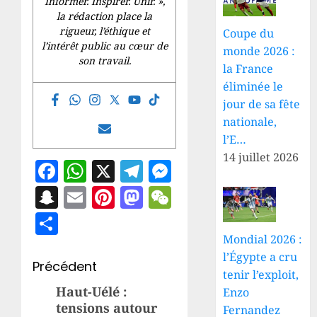
Informer. Inspirer. Unir.
»,
la rédaction place la
rigueur, l’éthique et
Coupe du
l’intérêt public au cœur de
monde 2026 :
son travail.
la France
éliminée le
jour de sa fête
nationale,
l’E…
14 juillet 2026
Facebook
WhatsApp
X
Telegram
Messenger
Snapchat
Email
Pinterest
Mastodon
WeChat
Partager
Mondial 2026 :
l’Égypte a cru
Navigation
Précédent
tenir l’exploit,
d’article
Haut-Uélé :
Article
Enzo
tensions autour
Fernandez
précédent: