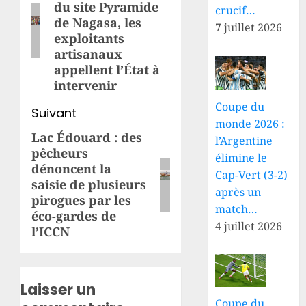
du site Pyramide
crucif…
de Nagasa, les
7 juillet 2026
exploitants
artisanaux
appellent l’État à
intervenir
Coupe du
Suivant
monde 2026 :
Lac Édouard : des
Article
l’Argentine
pêcheurs
suivant:
élimine le
dénoncent la
Cap-Vert (3-2)
saisie de plusieurs
après un
pirogues par les
match…
éco-gardes de
4 juillet 2026
l’ICCN
Laisser un
Coupe du