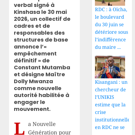
verbal signé à
RDC : à Oïcha,
Kinshasa le 30 mai
le boulevard
2026, un collectif de
du 30 juin se
cadres et de
détériore sous
responsables des
structures de base
l’indifférence
annonce l’«
du maire ...
empêchement
définitif » de
Constant Mutamba
et désigne Maître
Dolly Mwanza
Kisangani : un
comme nouvelle
chercheur de
autorité habilitée à
l’UNIKIS
engager le
estime que la
mouvement.
crise
institutionnelle
L
a Nouvelle
en RDC ne se
Génération pour
...