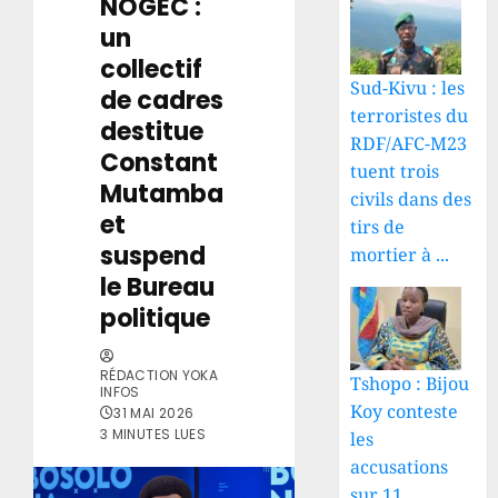
NOGEC :
un
collectif
Sud-Kivu : les
de cadres
terroristes du
destitue
RDF/AFC-M23
Constant
tuent trois
Mutamba
civils dans des
et
tirs de
suspend
mortier à ...
le Bureau
politique
RÉDACTION YOKA
Tshopo : Bijou
INFOS
Koy conteste
31 MAI 2026
3 MINUTES LUES
les
accusations
sur 11