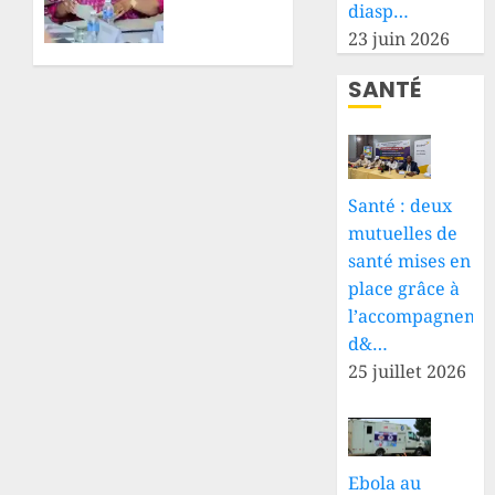
des
chaîne
diasp…
preuves
polymétallique,
23 juin 2026
à Paul
Marie-
Lokesa
Thérèse
SANTÉ
Sombo
8 AOÛT
exige
2026
des
0
vérifications
scientifiques
Santé : deux
mutuelles de
8 AOÛT
santé mises en
2026
place grâce à
0
l’accompagneme
d&…
25 juillet 2026
Ebola au