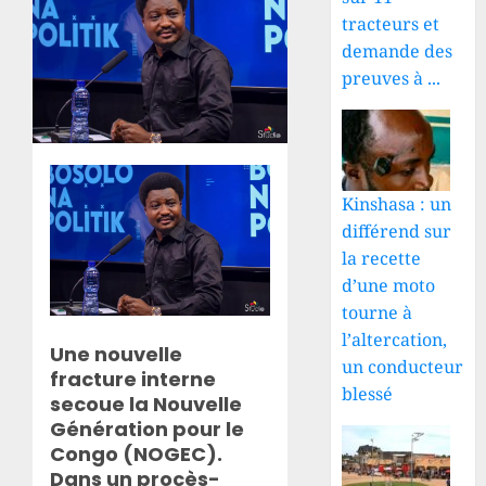
tracteurs et
demande des
preuves à ...
Kinshasa : un
différend sur
la recette
d’une moto
tourne à
l’altercation,
Une nouvelle
un conducteur
fracture interne
blessé
secoue la Nouvelle
Génération pour le
Congo (NOGEC).
Dans un procès-