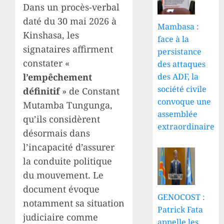
Dans un procès-verbal
daté du 30 mai 2026 à
Mambasa :
Kinshasa, les
face à la
signataires affirment
persistance
constater «
des attaques
l’empêchement
des ADF, la
société civile
définitif
» de Constant
convoque une
Mutamba Tungunga,
assemblée
qu’ils considèrent
extraordinaire
désormais dans
l’incapacité d’assurer
la conduite politique
du mouvement. Le
document évoque
GENOCOST :
notamment sa situation
Patrick Fata
judiciaire comme
appelle les