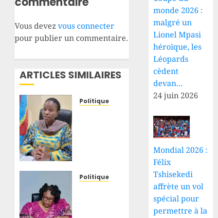
commentaire
monde 2026 :
malgré un
Vous devez
vous connecter
Lionel Mpasi
pour publier un commentaire.
héroïque, les
Léopards
cèdent
ARTICLES SIMILAIRES
devan…
24 juin 2026
Politique
Tshopo
: Bijou
Koy
conteste
Mondial 2026 :
les
Félix
accusations
Tshisekedi
sur 11
Politique
affrète un vol
tracteurs
RDC :
spécial pour
et
uranium
demande
dans la
permettre à la