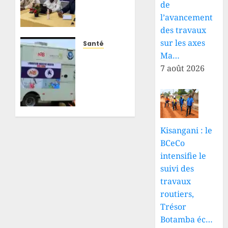
de
de
l’avancement
santé
des travaux
mises
sur les axes
en
Santé
place
Ma…
Ebola
grâce
au
7 août 2026
à
Nord-
l’accompagnement
Kivu :
d’Enabel
l’INRB
et du
rapproche
gouvernement
le
Kisangani : le
congolais
diagnostic
BCeCo
des
intensifie le
25 JUILLET
populations
2026
grâce
suivi des
0
à un
travaux
laboratoire
routiers,
mobile
Trésor
à
Botamba éc…
Lubero