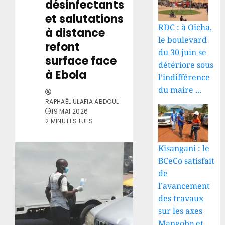
désinfectants
et salutations
RDC : à Oïcha,
à distance
le boulevard
refont
du 30 juin se
surface face
détériore sous
à Ebola
l’indifférence
du maire ...
RAPHAËL ULAFIA ABDOUL
19 MAI 2026
2 MINUTES LUES
Kisangani : le
BCeCo satisfait
de
l’avancement
des travaux
sur les axes
Mangobo et