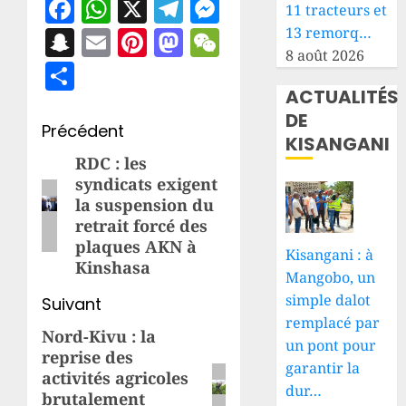
Facebook
WhatsApp
X
Telegram
Messenger
11 tracteurs et
Snapchat
Email
Pinterest
Mastodon
WeChat
13 remorq…
8 août 2026
Partager
ACTUALITÉS
DE
Navigation
Précédent
KISANGANI
d’article
RDC : les
Article
syndicats exigent
précédent:
la suspension du
retrait forcé des
plaques AKN à
Kisangani : à
Kinshasa
Mangobo, un
simple dalot
Suivant
remplacé par
Nord-Kivu : la
Article
un pont pour
reprise des
suivant:
garantir la
activités agricoles
dur…
brutalement