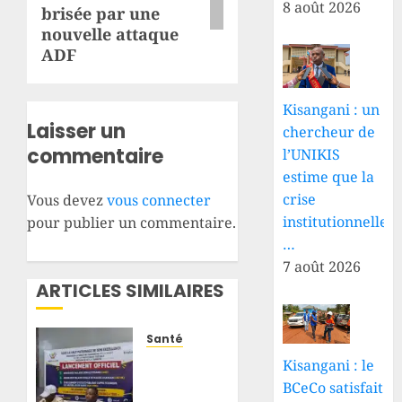
8 août 2026
brisée par une
nouvelle attaque
ADF
Kisangani : un
Laisser un
chercheur de
commentaire
l’UNIKIS
estime que la
crise
Vous devez
vous connecter
institutionnelle
pour publier un commentaire.
…
7 août 2026
ARTICLES SIMILAIRES
Santé
Santé :
Kisangani : le
deux
BCeCo satisfait
mutuelles