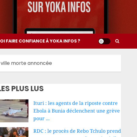
I FAIRE CONFIANCE À YOKA INFOS ?
ée ville morte annoncée
LES PLUS LUS
Ituri : les agents de la riposte contre
Ebola à Bunia déclenchent une grève
pour ...
RDC : le procès de Rebo Tchulo prend