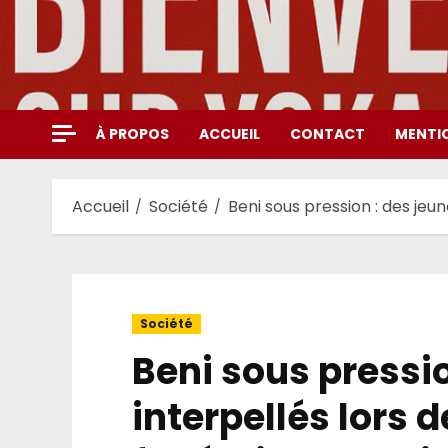
Aller
au
contenu
À PROPOS
ACCUEIL
CONTACT
MENTI
Accueil
Société
Beni sous pression : des jeu
Société
Beni sous pressio
interpellés lors 