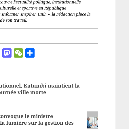
couvre l’actualité politique, institutionnelle,
culturelle et sportive en République
«
Informer. Inspirer. Unir.
», la rédaction place la
de son travail.
ger
chat
ail
Pinterest
Mastodon
WeChat
Partager
tutionnel, Katumbi maintient la
ournée ville morte
convoque le ministre
la lumière sur la gestion des