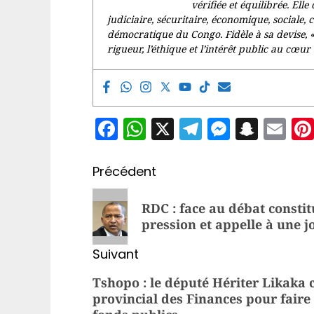
vérifiée et équilibrée. Elle 
judiciaire, sécuritaire, économique, sociale, 
démocratique du Congo. Fidèle à sa devise, 
rigueur, l’éthique et l’intérêt public au cœur 
Facebook
WhatsApp
X
Telegram
Messen
Snap
Em
Navigation
Précédent
d’article
Article
RDC : face au débat consti
précédent:
pression et appelle à une j
Suivant
Article
Tshopo : le député Hériter Likaka 
provincial des Finances pour faire 
suivant: