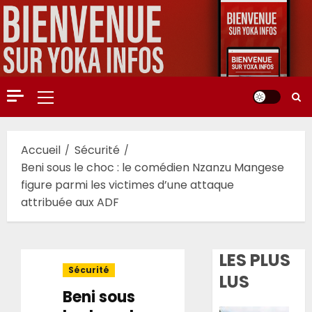
Aller
au
contenu
Menu
principal
Accueil
Sécurité
Beni sous le choc : le comédien Nzanzu Mangese
figure parmi les victimes d’une attaque
attribuée aux ADF
LES PLUS
Sécurité
LUS
Beni sous