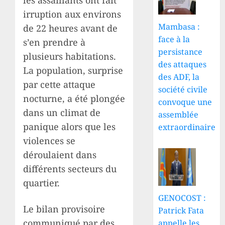
les assaillants ont fait
irruption aux environs
Mambasa :
de 22 heures avant de
face à la
s’en prendre à
persistance
plusieurs habitations.
des attaques
La population, surprise
des ADF, la
par cette attaque
société civile
nocturne, a été plongée
convoque une
dans un climat de
assemblée
panique alors que les
extraordinaire
violences se
déroulaient dans
différents secteurs du
quartier.
GENOCOST :
Le bilan provisoire
Patrick Fata
communiqué par des
appelle les