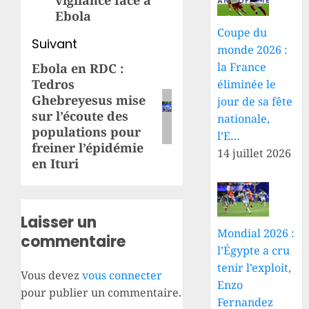
vigilance face à
Ebola
Coupe du
Suivant
monde 2026 :
la France
Ebola en RDC :
Article
Tedros
éliminée le
suivant:
Ghebreyesus mise
jour de sa fête
sur l’écoute des
nationale,
populations pour
l’E…
freiner l’épidémie
14 juillet 2026
en Ituri
Laisser un
Mondial 2026 :
commentaire
l’Égypte a cru
tenir l’exploit,
Vous devez
vous connecter
Enzo
pour publier un commentaire.
Fernandez