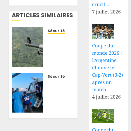
crucif…
7 juillet 2026
ARTICLES SIMILAIRES
Sécurité
Beni-
Mambasa
Coupe du
: de
monde 2026 :
nouvelles
l’Argentine
attaques
élimine le
attribuées
Cap-Vert (3-2)
aux
Sécurité
après un
ADF
Djugu :
match…
font
blessé
plusieurs
à
4 juillet 2026
morts
Fataki,
et
un
jettent
militaire
des
des
centaines
FARDC
Coupe du