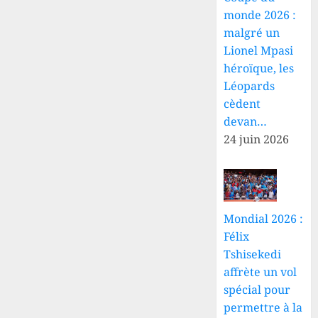
d’habitants
évacué
monde 2026 :
sur les
d’urgence
malgré un
routes
vers
Lionel Mpasi
Bunia
héroïque, les
23 JUILLET
avec
2026
Léopards
l’appui
0
cèdent
de la
MONUSCO
devan…
24 juin 2026
21 JUILLET
2026
0
Mondial 2026 :
Félix
Tshisekedi
affrète un vol
spécial pour
permettre à la