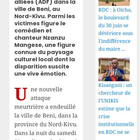
alliées (ADF) dans la
ville de Beni, au
RDC : à Oïcha,
Nord-Kivu. Parmi les
le boulevard
victimes figure le
du 30 juin se
comédien et
détériore sous
chanteur Nzanzu
l’indifférence
Mangese, une figure
du maire ...
connue du paysage
culturel local dont la
disparition suscite
une vive émotion.
Kisangani : un
U
ne nouvelle
chercheur de
attaque
l’UNIKIS
meurtrière a endeuillé
estime que la
la ville de Beni, dans la
crise
province du Nord-Kivu.
institutionnelle
en RDC ne se
Dans la nuit du samedi
...