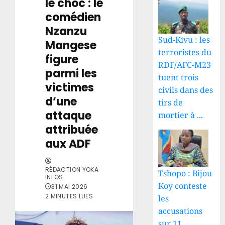
le choc : le
comédien
Nzanzu
Sud-Kivu : les
Mangese
terroristes du
figure
RDF/AFC-M23
parmi les
tuent trois
victimes
civils dans des
d’une
tirs de
attaque
mortier à ...
attribuée
aux ADF
RÉDACTION YOKA
Tshopo : Bijou
INFOS
Koy conteste
31 MAI 2026
2 MINUTES LUES
les
accusations
sur 11