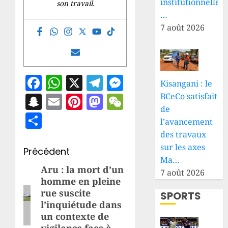
institutionnelle
son travail.
…
7 août 2026
Facebook
WhatsApp
X
Telegram
Messenger
Kisangani : le
Snapchat
Email
Pinterest
Mastodon
WeChat
BCeCo satisfait
de
Partager
l’avancement
des travaux
sur les axes
Navigation
Précédent
Ma…
d’article
Aru : la mort d’un
Article
7 août 2026
homme en pleine
précédent:
rue suscite
SPORTS
l’inquiétude dans
un contexte de