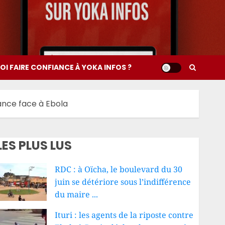
I FAIRE CONFIANCE À YOKA INFOS ?
lance face à Ebola
LES PLUS LUS
RDC : à Oïcha, le boulevard du 30
juin se détériore sous l’indifférence
du maire ...
Ituri : les agents de la riposte contre