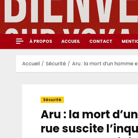
Aller
au
contenu
À PROPOS
ACCUEIL
CONTACT
MENTI
Accueil
Sécurité
Aru : la mort d’un homme en
Sécurité
Aru : la mort d’
rue suscite l’inq