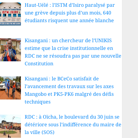
Haut-Uélé : l’ISTM d’Isiro paralysé par
une grève depuis plus d’un mois, 640
étudiants risquent une année blanche
Kisangani : un chercheur de l’UNIKIS
estime que la crise institutionnelle en
RDC ne se résoudra pas par une nouvelle
Constitution
Kisangani : le BCeCo satisfait de
l’avancement des travaux sur les axes
Mangobo et PK5-PK6 malgré des défis
techniques
RDC : à Oïcha, le boulevard du 30 juin se
détériore sous l’indifférence du maire de
la ville (SOS)