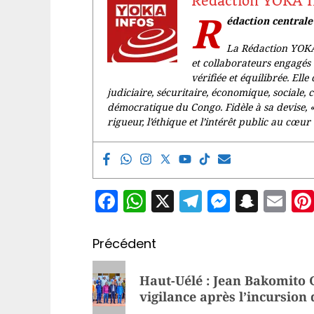
Rédaction YOKA 
R
édaction central
La Rédaction YOKA
et collaborateurs engagés 
vérifiée et équilibrée. Elle 
judiciaire, sécuritaire, économique, sociale, 
démocratique du Congo. Fidèle à sa devise, 
rigueur, l’éthique et l’intérêt public au cœur 
Facebook
WhatsApp
X
Telegram
Messen
Snap
Em
Navigation
Précédent
d’article
Article
Haut-Uélé : Jean Bakomito 
précédent:
vigilance après l’incursio