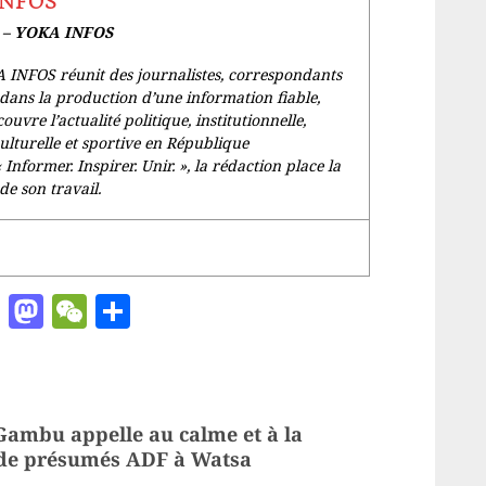
INFOS
e – YOKA INFOS
 INFOS réunit des journalistes, correspondants
dans la production d’une information fiable,
couvre l’actualité politique, institutionnelle,
culturelle et sportive en République
«
Informer. Inspirer. Unir.
», la rédaction place la
de son travail.
ger
chat
ail
Pinterest
Mastodon
WeChat
Partager
Gambu appelle au calme et à la
n de présumés ADF à Watsa