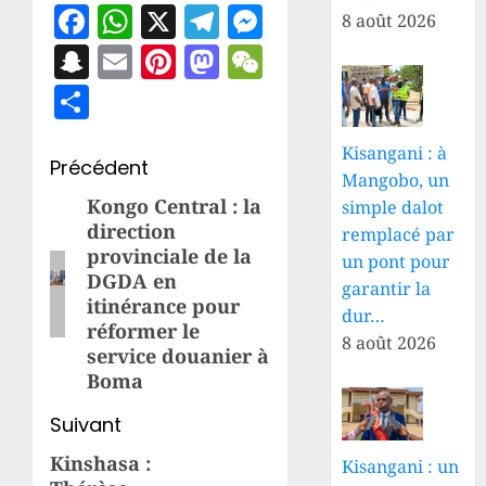
Facebook
WhatsApp
X
Telegram
Messenger
8 août 2026
Snapchat
Email
Pinterest
Mastodon
WeChat
Partager
Kisangani : à
Navigation
Précédent
Mangobo, un
d’article
Kongo Central : la
Article
simple dalot
direction
remplacé par
précédent:
provinciale de la
un pont pour
DGDA en
garantir la
itinérance pour
dur…
réformer le
8 août 2026
service douanier à
Boma
Suivant
Kinshasa :
Article
Kisangani : un