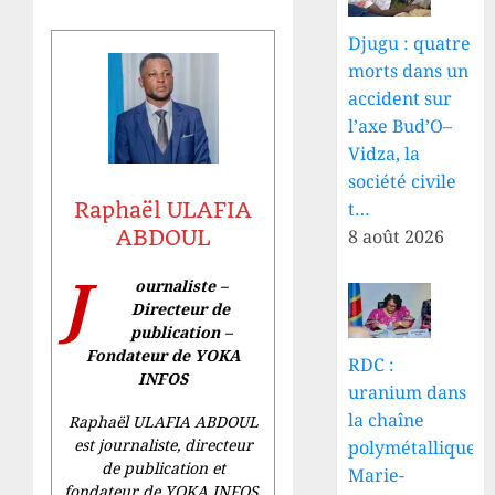
Djugu : quatre
morts dans un
accident sur
l’axe Bud’O–
Vidza, la
société civile
t…
Raphaël ULAFIA
8 août 2026
ABDOUL
J
ournaliste –
Directeur de
publication –
Fondateur de YOKA
RDC :
INFOS
uranium dans
la chaîne
Raphaël ULAFIA ABDOUL
est journaliste, directeur
polymétallique,
de publication et
Marie-
fondateur de YOKA INFOS.