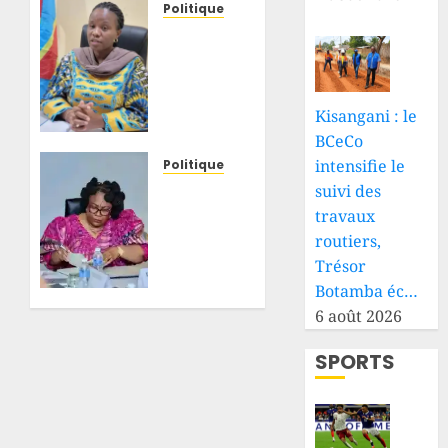
Politique
Tshopo
: Bijou
Koy
conteste
Kisangani : le
les
BCeCo
accusations
sur 11
intensifie le
Politique
tracteurs
RDC :
suivi des
et
uranium
travaux
demande
dans la
routiers,
des
chaîne
Trésor
preuves
polymétallique,
Botamba éc…
à Paul
Marie-
6 août 2026
Lokesa
Thérèse
Sombo
SPORTS
8 AOÛT
exige
2026
des
0
vérifications
scientifiques