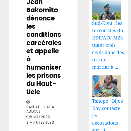
Jean
Bakomito
dénonce
Sud-Kivu : les
les
terroristes du
conditions
RDF/AFC-M23
carcérales
tuent trois
et appelle
civils dans des
à
tirs de
humaniser
mortier à ...
les prisons
du Haut-
Uele
Tshopo : Bijou
RAPHAËL ULAFIA
Koy conteste
ABDOUL
les
8 MAI 2026
accusations
2 MINUTES LUES
sur 11