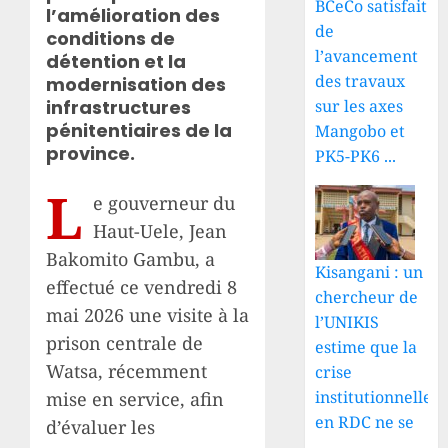
BCeCo satisfait
l’amélioration des
de
conditions de
l’avancement
détention et la
des travaux
modernisation des
infrastructures
sur les axes
pénitentiaires de la
Mangobo et
province.
PK5-PK6 ...
L
e gouverneur du
Haut-Uele, Jean
Bakomito Gambu, a
Kisangani : un
effectué ce vendredi 8
chercheur de
mai 2026 une visite à la
l’UNIKIS
prison centrale de
estime que la
Watsa, récemment
crise
institutionnelle
mise en service, afin
en RDC ne se
d’évaluer les
...