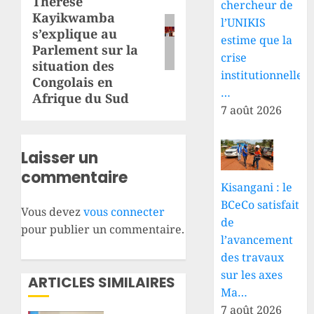
Thérèse
suivant:
chercheur de
Kayikwamba
l’UNIKIS
s’explique au
estime que la
Parlement sur la
crise
situation des
institutionnelle
Congolais en
…
Afrique du Sud
7 août 2026
Laisser un
commentaire
Kisangani : le
BCeCo satisfait
Vous devez
vous connecter
de
pour publier un commentaire.
l’avancement
des travaux
sur les axes
ARTICLES SIMILAIRES
Ma…
7 août 2026