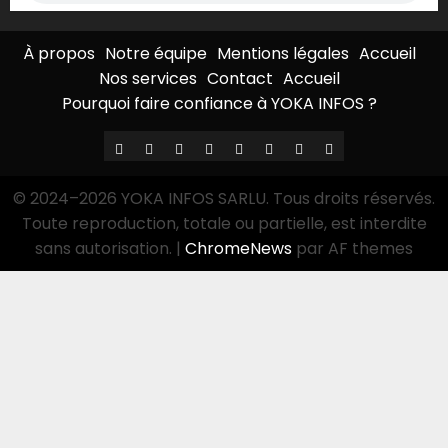
À propos
Notre équipe
Mentions légales
Accueil
Nos services
Contact
Accueil
Pourquoi faire confiance à YOKA INFOS ?
À
Notre
Mentions
Accueil
Nos
Contact
Accueil
Pourquoi
propos
équipe
légales
services
faire
© 2024–2026 YOKA INFOS SARLU. Tous droits réservés.
confiance
Toute reproduction, totale ou partielle, est interdite
à
sans autorisation.
|
ChromeNews
par AF themes
YOKA
INFOS
?