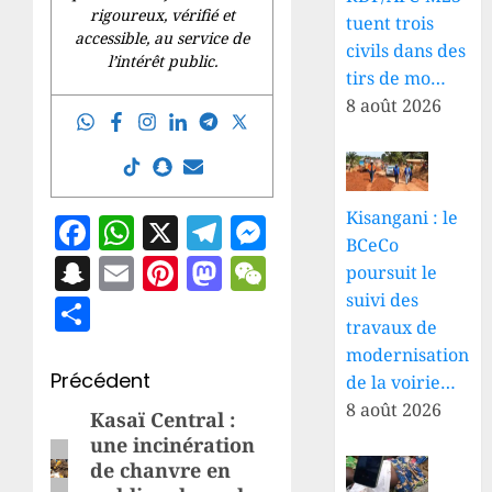
rigoureux, vérifié et
tuent trois
accessible, au service de
civils dans des
l’intérêt public.
tirs de mo…
8 août 2026
Kisangani : le
Facebook
WhatsApp
X
Telegram
Messenger
BCeCo
Snapchat
Email
Pinterest
Mastodon
WeChat
poursuit le
suivi des
Partager
travaux de
modernisation
Navigation
Précédent
de la voirie…
8 août 2026
d’article
Kasaï Central :
Article
une incinération
précédent:
de chanvre en