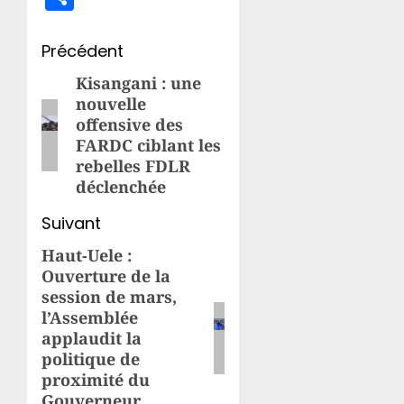
Navigation
Précédent
d’article
Kisangani : une
Article
nouvelle
précédent:
offensive des
FARDC ciblant les
rebelles FDLR
déclenchée
Suivant
Haut-Uele :
Article
Ouverture de la
suivant:
session de mars,
l’Assemblée
applaudit la
politique de
proximité du
Gouverneur