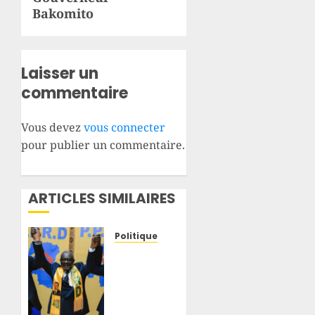
Bakomito
Laisser un
commentaire
Vous devez
vous connecter
pour publier un commentaire.
ARTICLES SIMILAIRES
Politique
RDC :
après
plus de
200