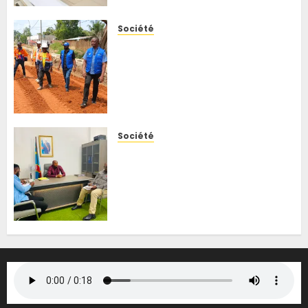
6 AOÛT 2026
0
Société
Kisangani : le BCeCo
intensifie le suivi des travaux
routiers, Trésor Botamba
écarte tout lien avec une
visite des autorités
6 AOÛT 2026
0
Société
Kisangani : les opérateurs
Orange, Airtel et Vodacom
alertent le ministre des ITPR
sur les coupures de fibres
optiques liées aux travaux
routiers
6 AOÛT 2026
0