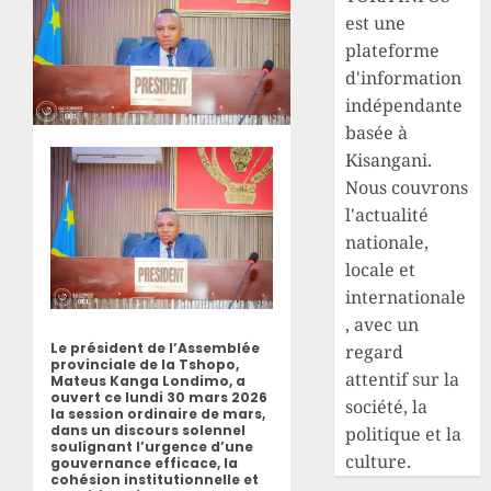
est une
plateforme
d'information
indépendante
basée à
Kisangani.
Nous couvrons
l'actualité
nationale,
locale et
internationale
, avec un
Le président de l’Assemblée
regard
provinciale de la Tshopo,
attentif sur la
Mateus Kanga Londimo, a
ouvert ce lundi 30 mars 2026
société, la
la session ordinaire de mars,
dans un discours solennel
politique et la
soulignant l’urgence d’une
culture.
gouvernance efficace, la
cohésion institutionnelle et