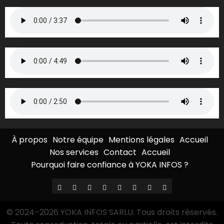
À propos
Notre équipe
Mentions légales
Accueil
Nos services
Contact
Accueil
Pourquoi faire confiance à YOKA INFOS ?
À
Notre
Mentions
Accueil
Nos
Contact
Accueil
Pourquoi
propos
équipe
légales
services
faire
© 2024–2026 YOKA INFOS SARLU. Tous droits réservés.
confiance