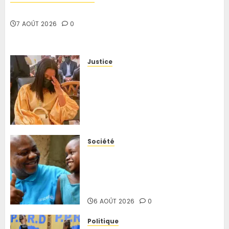
Kisangani
L’Essentiel de l’actualité du 5 août 2026
7 AOÛT 2026
0
14 AVRIL
2026
0
Justice
RDC : le procès de Rebo Tchulo
prend un nouveau tournant,
la partie civile réclame 250
000 USD de dommages et
intérêts
6 AOÛT 2026
0
Société
Ituri : plus de 300 enfants déjà
morts d’Ebola, l’UNICEF alerte
sur l’effondrement du
système de santé
6 AOÛT 2026
0
Politique