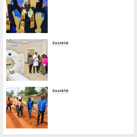
RDC : après plus de 200 jours
de détention, Minaku et
Shadary devraient être
entendus par l’auditorat
militaire général
6 AOÛT 2026
0
Société
RDC : une première dans les
hôpitaux congolais, le CHU du
Cinquantenaire met en place
un service de qualité et de
gestion des risques
6 AOÛT 2026
0
Société
Kisangani : le BCeCo
intensifie le suivi des travaux
routiers, Trésor Botamba
écarte tout lien avec une
visite des autorités
6 AOÛT 2026
0