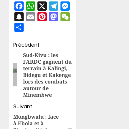
Facebook
WhatsApp
X
Telegram
Messenger
Snapchat
Email
Pinterest
Mastodon
WeChat
Partager
Navigation
Précédent
d’article
Sud-Kivu : les
Article
FARDC gagnent du
précédent:
terrain à Kalingi,
Bidegu et Kakenge
lors des combats
autour de
Minembwe
Suivant
Mongbwalu : face
Article
à Ebola et à
suivant: