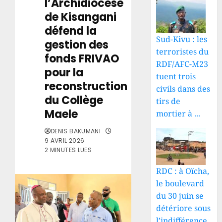
l’Archidiocèse
de Kisangani
défend la
Sud-Kivu : les
gestion des
terroristes du
fonds FRIVAO
RDF/AFC-M23
pour la
tuent trois
reconstruction
civils dans des
du Collège
tirs de
Maele
mortier à ...
DENIS BAKUMANI
9 AVRIL 2026
2 MINUTES LUES
RDC : à Oïcha,
le boulevard
du 30 juin se
détériore sous
l’indifférence