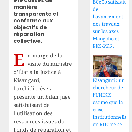
été utilisés de
BCeCo satisfait
manière
de
transparente et
l’avancement
conforme aux
des travaux
objectifs de
sur les axes
réparation
Mangobo et
collective.
PK5-PK6 ...
E
n marge de la
visite du ministre
d’État à la Justice à
Kisangani,
Kisangani : un
chercheur de
l’archidiocèse a
l’UNIKIS
présenté un bilan jugé
estime que la
satisfaisant de
crise
l’utilisation des
institutionnelle
ressources issues du
en RDC ne se
Fonds de réparation et
...