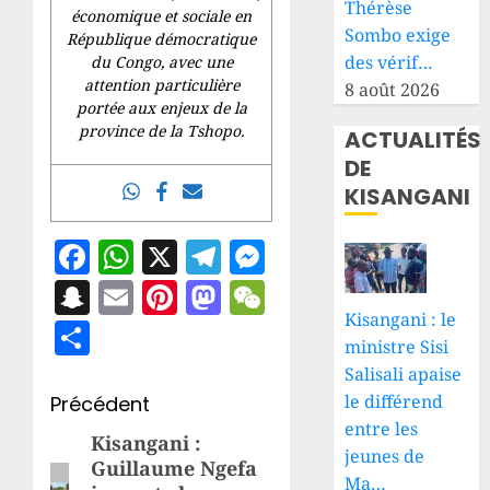
Thérèse
économique et sociale en
Sombo exige
République démocratique
des vérif…
du Congo, avec une
attention particulière
8 août 2026
portée aux enjeux de la
province de la Tshopo.
ACTUALITÉS
DE
KISANGANI
Facebook
WhatsApp
X
Telegram
Messenger
Snapchat
Email
Pinterest
Mastodon
WeChat
Kisangani : le
Partager
ministre Sisi
Salisali apaise
Navigation
le différend
Précédent
entre les
d’article
Kisangani :
Article
jeunes de
Guillaume Ngefa
précédent:
Ma…