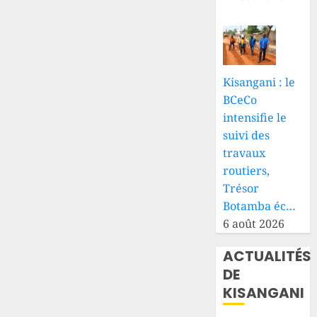
8 AOÛT
de la
2026
voirie
0
urbaine
8 AOÛT
Kisangani : le
2026
0
BCeCo
intensifie le
suivi des
travaux
routiers,
Trésor
Botamba éc…
6 août 2026
ACTUALITÉS
DE
KISANGANI