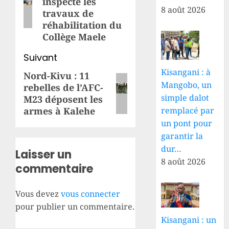
inspecte les
8 août 2026
travaux de
réhabilitation du
Collège Maele
Suivant
Kisangani : à
Nord-Kivu : 11
Article
Mangobo, un
rebelles de l’AFC-
suivant:
simple dalot
M23 déposent les
remplacé par
armes à Kalehe
un pont pour
garantir la
dur…
Laisser un
8 août 2026
commentaire
Vous devez
vous connecter
pour publier un commentaire.
Kisangani : un