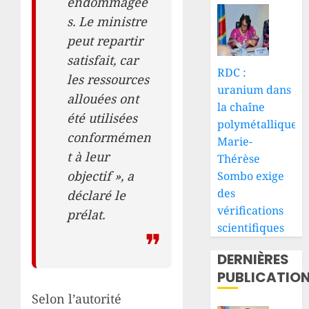
endommagée
s. Le ministre
peut repartir
satisfait, car
RDC :
les ressources
uranium dans
allouées ont
la chaîne
été utilisées
polymétallique,
conformémen
Marie-
t à leur
Thérèse
objectif », a
Sombo exige
des
déclaré le
vérifications
prélat.
scientifiques
DERNIÈRES
PUBLICATIO
Selon l’autorité