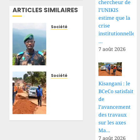
chercheur de
ARTICLES SIMILAIRES
l’UNIKIS
estime que la
crise
Société
institutionnelle
Sud-
Kivu :
…
les
7 août 2026
terroristes
du
RDF/AFC-
M23
Société
tuent
Kisangani
Kisangani : le
trois
: le
BCeCo satisfait
civils
BCeCo
de
dans
poursuit
l’avancement
des tirs
le suivi
des travaux
de
des
sur les axes
mortier
travaux
Ma…
à Bunje
de
7 août 2026
modernisation