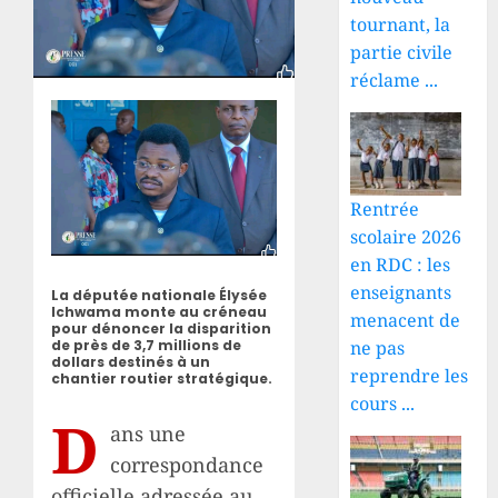
tournant, la
partie civile
réclame ...
Rentrée
scolaire 2026
en RDC : les
enseignants
La députée nationale Élysée
Ichwama monte au créneau
menacent de
pour dénoncer la disparition
ne pas
de près de 3,7 millions de
dollars destinés à un
reprendre les
chantier routier stratégique.
cours ...
D
ans une
correspondance
officielle adressée au