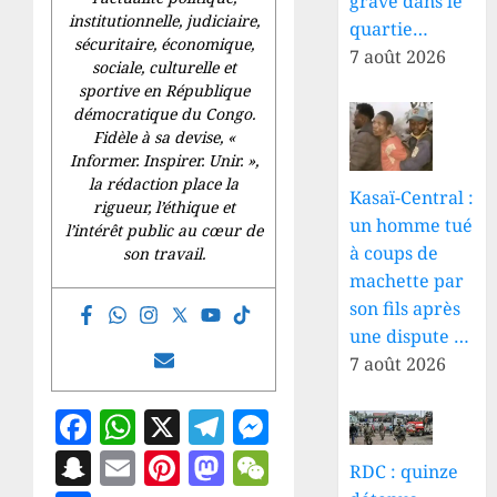
grave dans le
institutionnelle, judiciaire,
quartie…
sécuritaire, économique,
7 août 2026
sociale, culturelle et
sportive en République
démocratique du Congo.
Fidèle à sa devise, «
Informer. Inspirer. Unir.
»,
la rédaction place la
Kasaï-Central :
rigueur, l’éthique et
un homme tué
l’intérêt public au cœur de
à coups de
son travail.
machette par
son fils après
une dispute …
7 août 2026
Facebook
WhatsApp
X
Telegram
Messenger
Snapchat
Email
Pinterest
Mastodon
WeChat
RDC : quinze