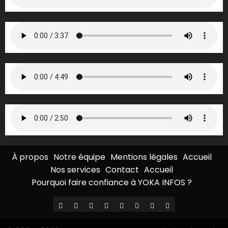
À propos
Notre équipe
Mentions légales
Accueil
Nos services
Contact
Accueil
Pourquoi faire confiance à YOKA INFOS ?
À
Notre
Mentions
Accueil
Nos
Contact
Accueil
Pourquoi
propos
équipe
légales
services
faire