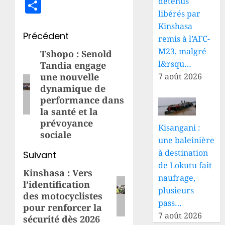
Partager
détenus
libérés par
Kinshasa
Navigation
Précédent
remis à l’AFC-
M23, malgré
d’article
Tshopo : Senold
Article
l&rsqu…
Tandia engage
précédent:
7 août 2026
une nouvelle
dynamique de
performance dans
la santé et la
prévoyance
Kisangani :
sociale
une baleinière
à destination
Suivant
de Lokutu fait
Kinshasa : Vers
Article
naufrage,
l’identification
suivant:
plusieurs
des motocyclistes
pass…
pour renforcer la
7 août 2026
sécurité dès 2026