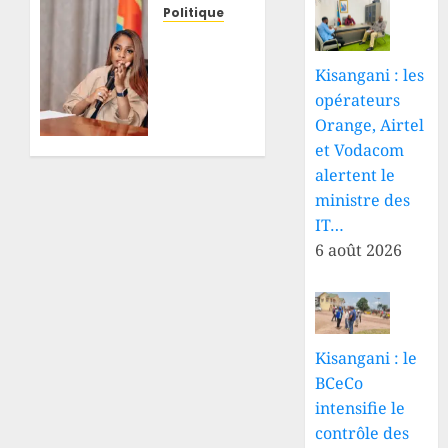
détention,
Politique
Minaku
RDC : à
et
l’occasion
Kisangani : les
Shadary
de la
opérateurs
devraient
Journée
être
Orange, Airtel
internationale
entendus
de la
et Vodacom
par
jeunesse,
alertent le
l’auditorat
Grâce
ministre des
militaire
Kutino
IT…
général
appelle
6 août 2026
les
6 AOÛT
jeunes
2026
à une
0
marche
citoyenne
Kisangani : le
le 12
BCeCo
août
intensifie le
contrôle des
6 AOÛT
2026