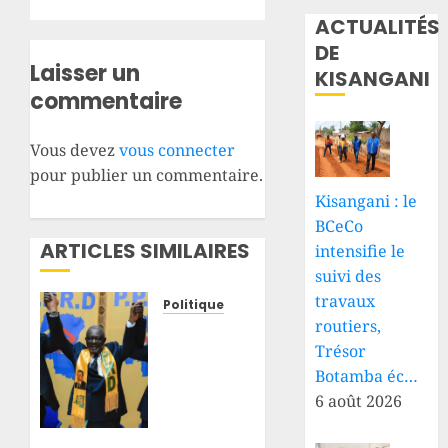
ACTUALITÉS
DE
Laisser un
KISANGANI
commentaire
Vous devez
vous connecter
pour publier un commentaire.
Kisangani : le
BCeCo
ARTICLES SIMILAIRES
intensifie le
suivi des
travaux
Politique
routiers,
RDC :
Trésor
après
plus de
Botamba éc…
200
6 août 2026
jours
de