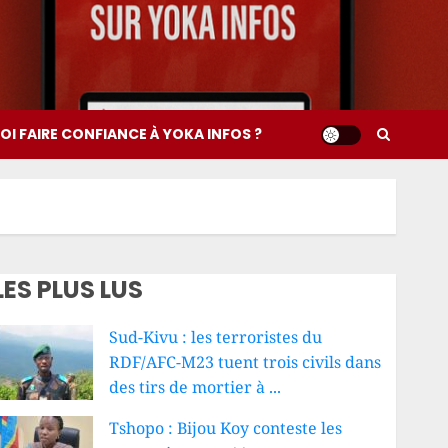
I FAIRE CONFIANCE À YOKA INFOS ?
LES PLUS LUS
Sud-Kivu : les terroristes du
RDF/AFC-M23 tuent trois civils dans
des tirs de mortier à ...
Tshopo : Bijou Koy conteste les