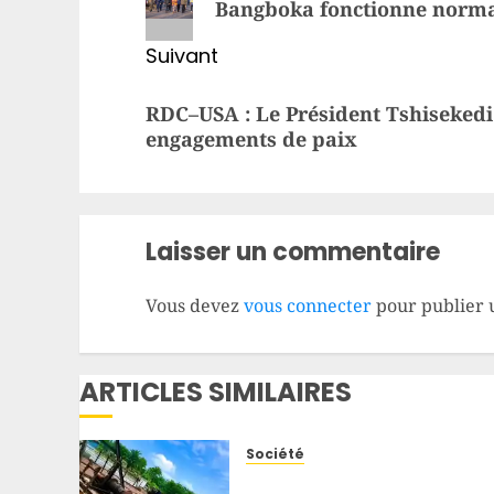
Bangboka fonctionne normal
Suivant
Article
RDC–USA : Le Président Tshisekedi 
suivant:
engagements de paix
Laisser un commentaire
Vous devez
vous connecter
pour publier 
ARTICLES SIMILAIRES
Société
Haut-Uele : un camion