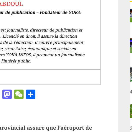
 ABDOUL
eur de publication – Fondateur de YOKA
 journaliste, directeur de publication et
icencié en droit, il assure la direction
és de la rédaction. Il couvre principalement
ire, sécuritaire, économique et sociale en
rs YOKA INFOS, il promeut un journalisme
l’intérêt public.
ger
chat
ail
Pinterest
Mastodon
WeChat
Partager
4
rovincial assure que l’aéroport de