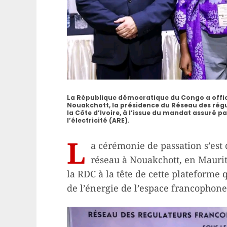
La République démocratique du Congo a offici
Nouakchott, la présidence du Réseau des régu
la Côte d’Ivoire, à l’issue du mandat assuré pa
l’électricité (ARE).
L
a cérémonie de passation s’est
réseau à Nouakchott, en Maurit
la RDC à la tête de cette plateforme 
de l’énergie de l’espace francophone