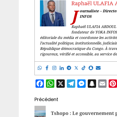
Raphaël ULAFIA
J
ournaliste – Direct
INFOS
Raphaël ULAFIA ABDOUL est
fondateur de YOKA INFOS. L
éditoriale du média et coordonne les activit
l’actualité politique, institutionnelle, judicia
République démocratique du Congo. À trave
rigoureux, vérifié et accessible, au service de 
Facebook
WhatsApp
X
Telegram
Messen
Snap
Em
Navigation
Précédent
d’article
Article
Tshopo : Le gouvernement p
précédent: