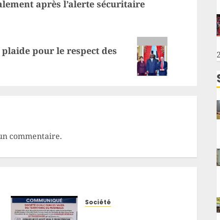
ement après l’alerte sécuritaire
plaide pour le respect des
un commentaire.
Société
Mambasa : face à la