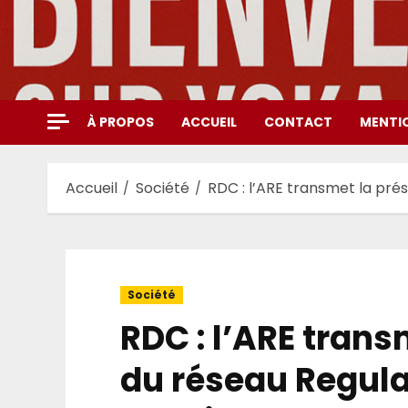
Aller
au
contenu
À PROPOS
ACCUEIL
CONTACT
MENTI
Accueil
Société
RDC : l’ARE transmet la prés
Société
RDC : l’ARE trans
du réseau RegulaE