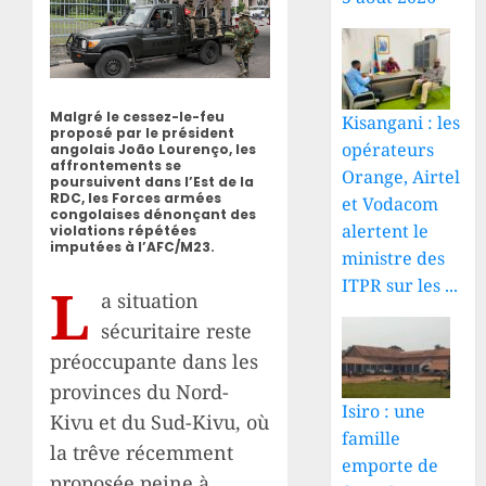
Malgré le cessez-le-feu
Kisangani : les
proposé par le président
opérateurs
angolais João Lourenço, les
affrontements se
Orange, Airtel
poursuivent dans l’Est de la
RDC, les Forces armées
et Vodacom
congolaises dénonçant des
alertent le
violations répétées
imputées à l’AFC/M23.
ministre des
ITPR sur les ...
L
a situation
sécuritaire reste
préoccupante dans les
provinces du Nord-
Isiro : une
Kivu et du Sud-Kivu, où
famille
la trêve récemment
emporte de
proposée peine à