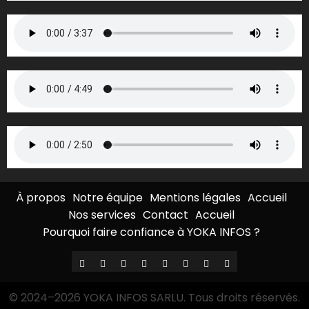
À propos
Notre équipe
Mentions légales
Accueil
Nos services
Contact
Accueil
Pourquoi faire confiance à YOKA INFOS ?
À
Notre
Mentions
Accueil
Nos
Contact
Accueil
Pourquoi
propos
équipe
légales
services
faire
© 2024–2026 YOKA INFOS SARLU. Tous droits réservés.
confiance