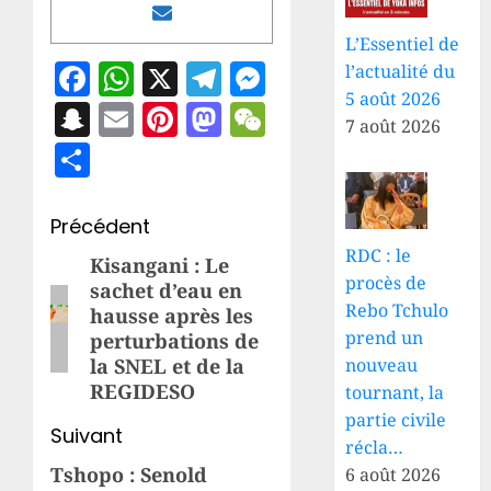
L’Essentiel de
Facebook
WhatsApp
X
Telegram
Messenger
l’actualité du
5 août 2026
Snapchat
Email
Pinterest
Mastodon
WeChat
7 août 2026
Partager
Navigation
Précédent
RDC : le
d’article
Kisangani : Le
Article
procès de
sachet d’eau en
précédent:
Rebo Tchulo
hausse après les
prend un
perturbations de
nouveau
la SNEL et de la
REGIDESO
tournant, la
partie civile
Suivant
récla…
Tshopo : Senold
6 août 2026
Article