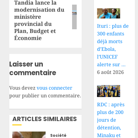
Tandia lance la
suivant:
modernisation du
ministère
provincial du
Ituri : plus de
Plan, Budget et
300 enfants
Économie
déjà morts
d’Ebola,
l’UNICEF
Laisser un
alerte sur …
commentaire
6 août 2026
Vous devez
vous connecter
pour publier un commentaire.
RDC : après
plus de 200
ARTICLES SIMILAIRES
jours de
détention,
Minaku et
Société