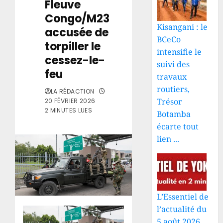
Fleuve
Congo/M23
Kisangani : le
accusée de
BCeCo
torpiller le
intensifie le
cessez-le-
suivi des
feu
travaux
routiers,
LA RÉDACTION
Trésor
20 FÉVRIER 2026
2 MINUTES LUES
Botamba
écarte tout
lien ...
L’Essentiel de
l’actualité du
5 août 2026