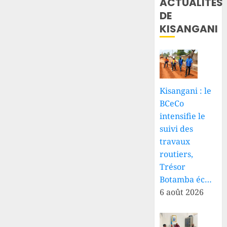
ACTUALITÉS
service
DE
de
KISANGANI
qualité
et de
gestion
des
risques
Kisangani : le
6 AOÛT
2026
BCeCo
0
intensifie le
suivi des
travaux
routiers,
Trésor
Botamba éc…
6 août 2026