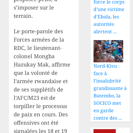
force le corps
s’imposer sur le
d’une victime
terrain.
d’Ebola, les
autorités
Le porte-parole des
alertent ...
Forces armées de la
RDC, le lieutenant-
colonel Mongba
Hazukay Mak, affirme
Nord-Kivu :
que la volonté de
face à
l’armée rwandaise et
l’insalubrité
grandissante à
de ses supplétifs de
Butembo, la
l’AFC/M23 est de
SOCICO met
torpiller le processus
en garde
de paix en cours. Des
contre des ...
offensives ont été
signalées les 18 et 19