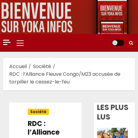
Aller
au
contenu
Menu
principal
Accueil
Société
RDC : l’Alliance Fleuve Congo/M23 accusée de
torpiller le cessez-le-feu
LES PLUS
Société
LUS
RDC :
l’Alliance