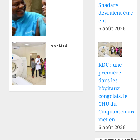
Shadary
Ituri :
plus de
devraient être
300
ent…
enfants
6 août 2026
déjà
morts
d’Ebola,
Société
l’UNICEF
RDC :
alerte
une
RDC : une
sur
première
première
l’effondrement
dans
dans les
du
les
système
hôpitaux
hôpitaux
de
congolais,
congolais, le
santé
le CHU
CHU du
du
Cinquantenaire
6 AOÛT
Cinquantenaire
met en …
2026
met en
0
6 août 2026
place
un