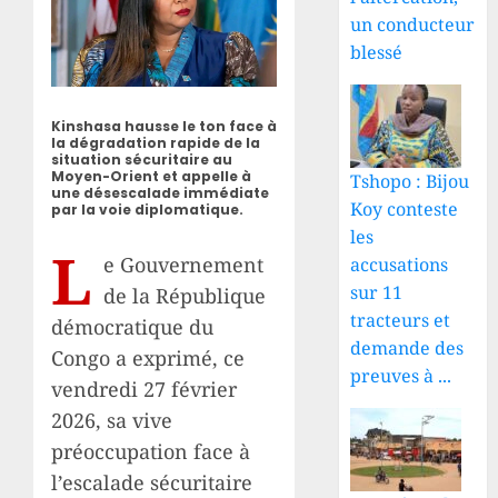
un conducteur
blessé
Kinshasa hausse le ton face à
la dégradation rapide de la
situation sécuritaire au
Moyen-Orient et appelle à
Tshopo : Bijou
une désescalade immédiate
Koy conteste
par la voie diplomatique.
les
L
e Gouvernement
accusations
sur 11
de la République
tracteurs et
démocratique du
demande des
Congo a exprimé, ce
preuves à ...
vendredi 27 février
2026, sa vive
préoccupation face à
l’escalade sécuritaire