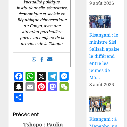
l’actualité politique,
9 août 2026
institutionnelle, sécuritaire,
économique et sociale en
République démocratique
du Congo, avec une
attention particulière
Kisangani : le
portée aux enjeux de la
ministre Sisi
province de la Tshopo.
Salisali apaise
le différend
entre les
jeunes de
Facebook
WhatsApp
X
Telegram
Messenger
Ma…
Snapchat
Email
Pinterest
Mastodon
WeChat
8 août 2026
Partager
Navigation
Précédent
Kisangani : à
d’article
Tshopo : Paulin
Article
Mangobo, un