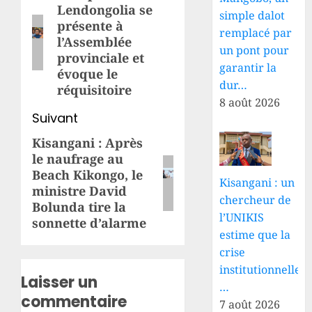
Lendongolia se
précédent:
simple dalot
présente à
remplacé par
l’Assemblée
un pont pour
provinciale et
garantir la
évoque le
dur…
réquisitoire
8 août 2026
Suivant
Kisangani : Après
Article
le naufrage au
suivant:
Beach Kikongo, le
Kisangani : un
ministre David
chercheur de
Bolunda tire la
l’UNIKIS
sonnette d’alarme
estime que la
crise
institutionnelle
Laisser un
…
commentaire
7 août 2026