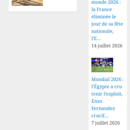
monde 2026 :
civile
de
réclame
planches
la France
une
se
éliminée le
enquête
renverse
jour de sa fête
près du
nationale,
9 AOÛT
rond-
l’E…
2026
point
0
14 juillet 2026
Arua-
One
9 AOÛT
2026
0
Mondial 2026 :
l’Égypte a cru
tenir l’exploit,
Enzo
Fernandez
crucif…
7 juillet 2026