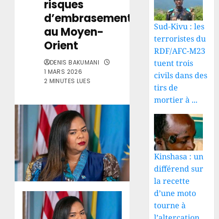
risques
d’embrasement
Sud-Kivu : les
au Moyen-
terroristes du
Orient
RDF/AFC-M23
tuent trois
DENIS BAKUMANI
1 MARS 2026
civils dans des
2 MINUTES LUES
tirs de
mortier à ...
Kinshasa : un
différend sur
la recette
d’une moto
tourne à
l’altercation,