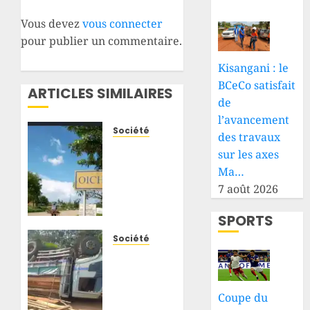
Vous devez
vous connecter
pour publier un commentaire.
Kisangani : le
BCeCo satisfait
ARTICLES SIMILAIRES
de
l’avancement
Société
des travaux
Oicha :
sur les axes
un
Ma…
nouveau-
7 août 2026
né
retrouvé
SPORTS
abandonné
dans
Société
une
Kakwa
douche,
: un
la
camion
Coupe du
société
chargé