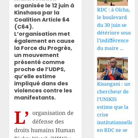
organisée le 12 juin à
RDC : à Oïcha,
Kinshasa par la
le boulevard
Coalition Article 64
du 30 juin se
(C64).
détériore sous
L’organisation met
l’indifférence
également en cause
la Force du Progrès,
du maire ...
un mouvement
présenté comme
proche de l’UDPS,
qu’elle estime
impliqué dans des
Kisangani : un
violences contre les
chercheur de
manifestants.
l’UNIKIS
estime que la
L’
organisation de
crise
défense des
institutionnelle
droits humains Human
en RDC ne se
...