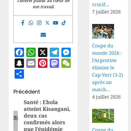
l’intérêt public au cœur de
crucif…
son travail.
7 juillet 2026
Coupe du
Facebook
WhatsApp
X
Telegram
Messenger
monde 2026 :
Snapchat
Email
Pinterest
Mastodon
WeChat
l’Argentine
élimine le
Partager
Cap-Vert (3-2)
après un
match…
Navigation
Précédent
4 juillet 2026
d’article
Santé : Ebola
Article
atteint Kisangani,
précédent:
deux cas
confirmés alors
que l’épidémie
Coupe du