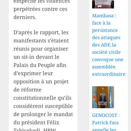
empêché les violences
perpétrées contre ces
Mambasa :
derniers.
face à la
persistance
D’après le rapport, les
des attaques
manifestants s’étaient
des ADF, la
réunis pour organiser
société civile
un sit-in devant le
convoque une
Palais du Peuple afin
assemblée
d’exprimer leur
extraordinaire
opposition à un projet
de réforme
constitutionnelle qu’ils
considèrent susceptible
de prolonger le mandat
GENOCOST :
du président Félix
Patrick Fata
appelle les
Tshisekedi. HRW