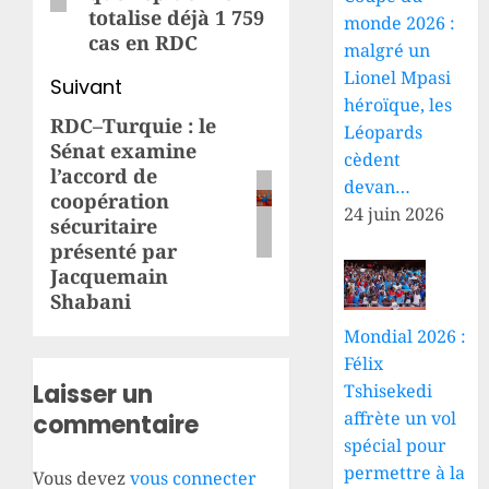
totalise déjà 1 759
monde 2026 :
cas en RDC
malgré un
Lionel Mpasi
Suivant
héroïque, les
RDC–Turquie : le
Article
Léopards
Sénat examine
suivant:
cèdent
l’accord de
devan…
coopération
24 juin 2026
sécuritaire
présenté par
Jacquemain
Shabani
Mondial 2026 :
Félix
Laisser un
Tshisekedi
affrète un vol
commentaire
spécial pour
permettre à la
Vous devez
vous connecter