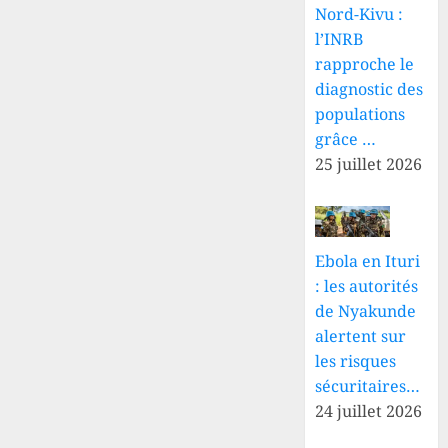
Lokesa
Thérèse
Nord-Kivu :
Sombo
l’INRB
8 AOÛT
exige
rapproche le
2026
des
0
diagnostic des
vérifications
populations
scientifiques
grâce …
25 juillet 2026
8 AOÛT
2026
0
Ebola en Ituri
: les autorités
de Nyakunde
alertent sur
les risques
sécuritaires…
24 juillet 2026