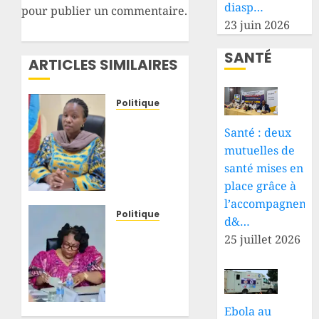
diasp…
pour publier un commentaire.
23 juin 2026
SANTÉ
ARTICLES SIMILAIRES
Politique
Tshopo
Santé : deux
: Bijou
mutuelles de
Koy
conteste
santé mises en
les
place grâce à
accusations
l’accompagneme
sur 11
Politique
d&…
tracteurs
RDC :
25 juillet 2026
et
uranium
demande
dans la
des
chaîne
preuves
polymétallique,
à Paul
Marie-
Ebola au