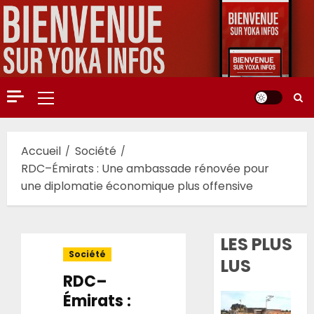
Aller
au
contenu
Menu
principal
Accueil
Société
RDC–Émirats : Une ambassade rénovée pour
une diplomatie économique plus offensive
LES PLUS
Société
LUS
RDC–
Émirats :