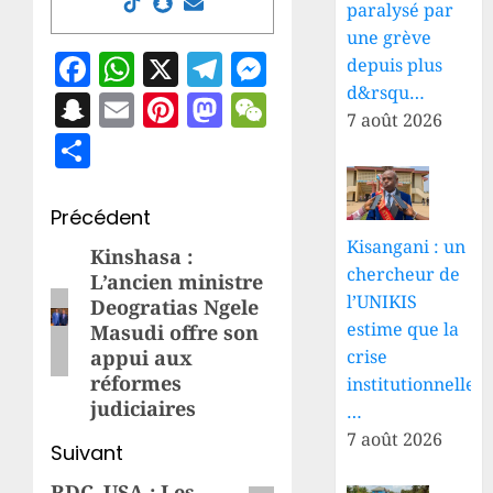
paralysé par
une grève
Facebook
WhatsApp
X
Telegram
Messenger
depuis plus
d&rsqu…
Snapchat
Email
Pinterest
Mastodon
WeChat
7 août 2026
Partager
Navigation
Précédent
Kisangani : un
d’article
Kinshasa :
Article
chercheur de
L’ancien ministre
précédent:
l’UNIKIS
Deogratias Ngele
estime que la
Masudi offre son
appui aux
crise
réformes
institutionnelle
judiciaires
…
7 août 2026
Suivant
RDC–USA : Les