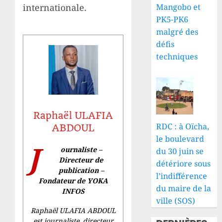
internationale.
Mangobo et
PK5-PK6
malgré des
défis
techniques
Raphaël ULAFIA
RDC : à Oïcha,
ABDOUL
le boulevard
J
ournaliste –
du 30 juin se
Directeur de
détériore sous
publication –
l’indifférence
Fondateur de YOKA
du maire de la
INFOS
ville (SOS)
Raphaël ULAFIA ABDOUL
est journaliste, directeur