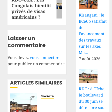
Article
Congolais bientôt
suivant:
privés de visas
Kisangani : le
américains ?
BCeCo satisfait
de
l’avancement
Laisser un
des travaux
commentaire
sur les axes
Ma…
Vous devez
vous connecter
7 août 2026
pour publier un commentaire.
ARTICLES SIMILAIRES
RDC : à Oïcha,
le boulevard
Société
du 30 juin se
RDC : à
détériore sous
Oïcha,