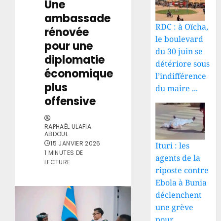
Une
ambassade
RDC : à Oïcha,
rénovée
le boulevard
pour une
du 30 juin se
diplomatie
détériore sous
économique
l’indifférence
plus
du maire ...
offensive
RAPHAËL ULAFIA
ABDOUL
15 JANVIER 2026
Ituri : les
1 MINUTES DE
agents de la
LECTURE
riposte contre
Ebola à Bunia
déclenchent
une grève
pour ...