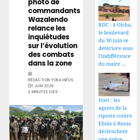
photo de
commandants
Wazalendo
RDC : à Oïcha,
relance les
le boulevard
inquiétudes
du 30 juin se
sur l’évolution
détériore sous
des combats
l’indifférence
dans la zone
du maire ...
RÉDACTION YOKA INFOS
1 JUIN 2026
3 MINUTES LUES
Ituri : les
agents de la
riposte contre
Ebola à Bunia
déclenchent
une grève