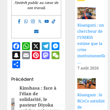
l’intérêt public au cœur de
son travail.
Kisangani : un
chercheur de
l’UNIKIS
Facebook
WhatsApp
X
Telegram
Messenger
estime que la
crise
Snapchat
Email
Pinterest
Mastodon
WeChat
institutionnelle
Partager
…
7 août 2026
Navigation
Précédent
d’article
Kinshasa : face à
Article
l’élan de
Kisangani : le
précédent:
solidarité, le
BCeCo satisfait
pasteur Diyoka
de