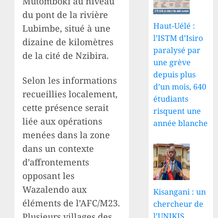
Mutomboki au niveau
du pont de la rivière
Haut-Uélé :
Lubimbe, situé à une
l’ISTM d’Isiro
dizaine de kilomètres
paralysé par
de la cité de Nzibira.
une grève
depuis plus
Selon les informations
d’un mois, 640
recueillies localement,
étudiants
cette présence serait
risquent une
liée aux opérations
année blanche
menées dans la zone
dans un contexte
d’affrontements
opposant les
Wazalendo aux
Kisangani : un
éléments de l’AFC/M23.
chercheur de
l’UNIKIS
Plusieurs villages des