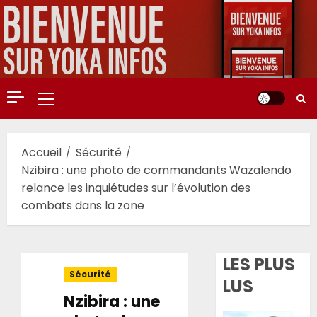
Aller
au
contenu
Menu
principal
Accueil
Sécurité
Nzibira : une photo de commandants Wazalendo
relance les inquiétudes sur l’évolution des
combats dans la zone
LES PLUS
Sécurité
LUS
Nzibira : une