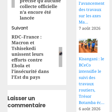
précise qu’aucune
l’avancement
collecte officielle
des travaux
n’a encore été
sur les axes
lancée
Ma…
Suivant
7 août 2026
RDC–France :
Article
Macron et
suivant:
Tshisekedi
unissent leurs
Kisangani : le
efforts contre
BCeCo
Ebola et
l’insécurité dans
intensifie le
l’Est du pays
suivi des
travaux
routiers,
Trésor
Laisser un
Botamba éc…
commentaire
6 août 2026