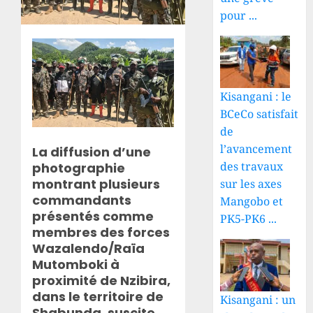
pour ...
Kisangani : le
BCeCo satisfait
de
l’avancement
La diffusion d’une
des travaux
photographie
montrant plusieurs
sur les axes
commandants
Mangobo et
présentés comme
PK5-PK6 ...
membres des forces
Wazalendo/Raïa
Mutomboki à
proximité de Nzibira,
dans le territoire de
Kisangani : un
Shabunda, suscite