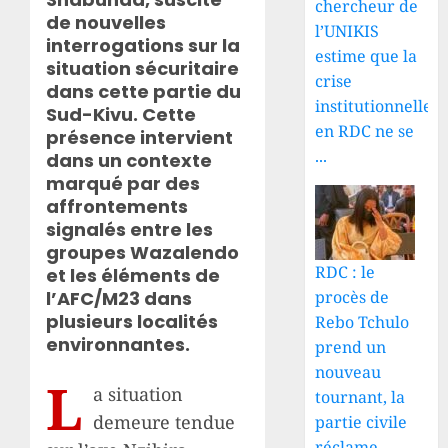
chercheur de
de nouvelles
l’UNIKIS
interrogations sur la
estime que la
situation sécuritaire
crise
dans cette partie du
institutionnelle
Sud-Kivu. Cette
en RDC ne se
présence intervient
...
dans un contexte
marqué par des
affrontements
signalés entre les
groupes Wazalendo
RDC : le
et les éléments de
procès de
l’AFC/M23 dans
plusieurs localités
Rebo Tchulo
environnantes.
prend un
nouveau
L
a situation
tournant, la
demeure tendue
partie civile
réclame ...