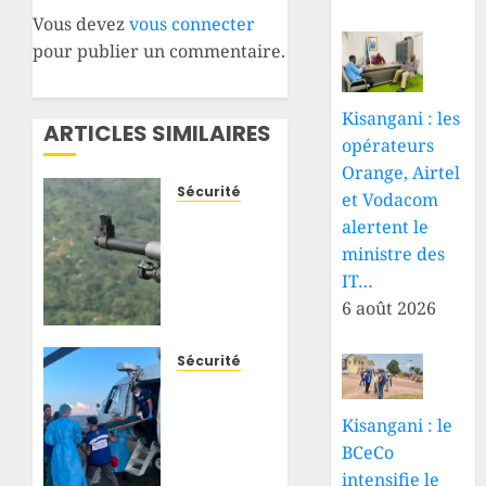
Vous devez
vous connecter
pour publier un commentaire.
Kisangani : les
ARTICLES SIMILAIRES
opérateurs
Orange, Airtel
Sécurité
et Vodacom
Beni-
alertent le
Mambasa
ministre des
: de
IT…
nouvelles
6 août 2026
attaques
attribuées
aux
Sécurité
ADF
Djugu :
font
blessé
Kisangani : le
plusieurs
à
BCeCo
morts
Fataki,
intensifie le
et
un