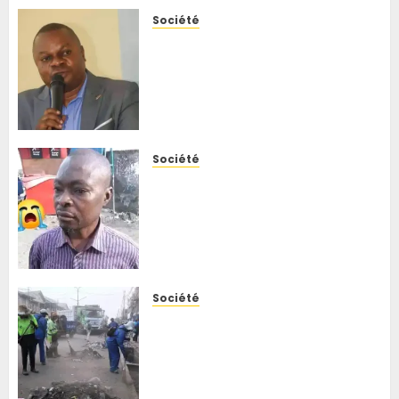
5 AOÛT 2026
0
Société
Kisenso : face à la
recrudescence des attaques
nocturnes, le bourgmestre
annonce la reprise des
patrouilles mixtes
5 AOÛT 2026
0
Société
Goma : le chef du quartier
Murara décède après sa
libération d’une détention de
l’AFC/M23-RDF, la jeunesse
réclame une enquête
5 AOÛT 2026
0
Société
Kinshasa : à N’sele, le
bourgmestre Franck Mbo
appelle les habitants à
s’engager pour un
environnement plus propre