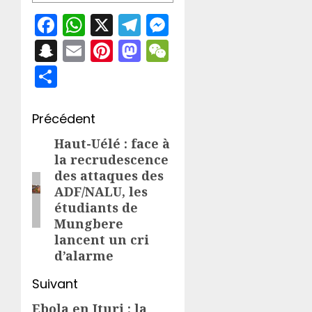
Facebook
WhatsApp
X
Telegram
Messenger
Snapchat
Email
Pinterest
Mastodon
WeChat
Partager
Navigation
Précédent
d’article
Haut-Uélé : face à
Article
la recrudescence
précédent:
des attaques des
ADF/NALU, les
étudiants de
Mungbere
lancent un cri
d’alarme
Suivant
Ebola en Ituri : la
Article