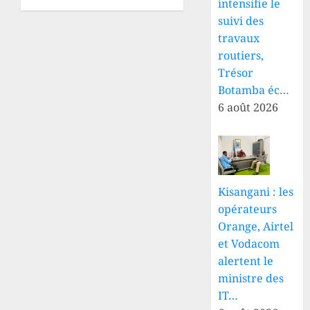
et du
intensifie le
rapproche
gouvernement
le
suivi des
congolais
diagnostic
travaux
des
routiers,
25 JUILLET
populations
Trésor
2026
grâce
0
Botamba éc…
à un
6 août 2026
laboratoire
mobile
à
Lubero
25 JUILLET
Kisangani : les
2026
opérateurs
0
Orange, Airtel
et Vodacom
alertent le
ministre des
IT…