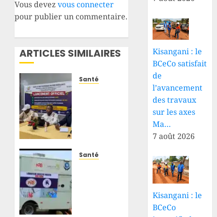
Vous devez
vous connecter
pour publier un commentaire.
Kisangani : le
ARTICLES SIMILAIRES
BCeCo satisfait
de
Santé
l’avancement
Santé :
des travaux
deux
sur les axes
mutuelles
de
Ma…
santé
7 août 2026
mises
en
Santé
place
Ebola
grâce
au
à
Nord-
Kisangani : le
l’accompagnement
Kivu :
BCeCo
d’Enabel
l’INRB