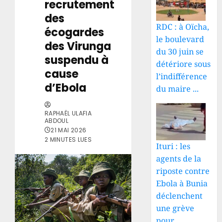
recrutement
des
RDC : à Oïcha,
écogardes
le boulevard
des Virunga
du 30 juin se
suspendu à
détériore sous
cause
l’indifférence
d’Ebola
du maire ...
RAPHAËL ULAFIA
ABDOUL
21 MAI 2026
2 MINUTES LUES
Ituri : les
agents de la
riposte contre
Ebola à Bunia
déclenchent
une grève
pour ...