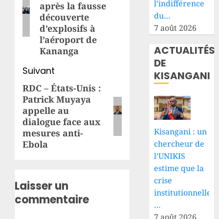
l’indifférence
après la fausse
du…
découverte
7 août 2026
d’explosifs à
l’aéroport de
ACTUALITÉS
Kananga
DE
Suivant
KISANGANI
RDC – États-Unis :
Article
Patrick Muyaya
suivant:
appelle au
dialogue face aux
Kisangani : un
mesures anti-
Ebola
chercheur de
l’UNIKIS
estime que la
crise
Laisser un
institutionnelle
commentaire
…
7 août 2026