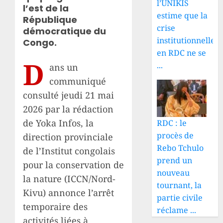
l’UNIKIS
l’est de la
estime que la
République
crise
démocratique du
institutionnelle
Congo.
en RDC ne se
D
...
ans un
communiqué
consulté jeudi 21 mai
2026 par la rédaction
de Yoka Infos, la
RDC : le
procès de
direction provinciale
Rebo Tchulo
de l’Institut congolais
prend un
pour la conservation de
nouveau
la nature (ICCN/Nord-
tournant, la
Kivu) annonce l’arrêt
partie civile
temporaire des
réclame ...
activités liées à