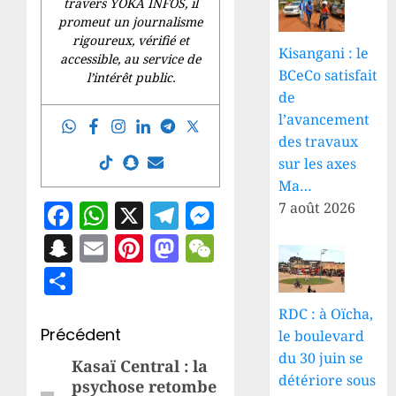
travers YOKA INFOS, il
promeut un journalisme
rigoureux, vérifié et
Kisangani : le
accessible, au service de
BCeCo satisfait
l’intérêt public.
de
l’avancement
des travaux
sur les axes
Ma…
Facebook
WhatsApp
X
Telegram
Messenger
7 août 2026
Snapchat
Email
Pinterest
Mastodon
WeChat
Partager
RDC : à Oïcha,
Navigation
Précédent
le boulevard
du 30 juin se
d’article
Kasaï Central : la
Article
détériore sous
psychose retombe
précédent: