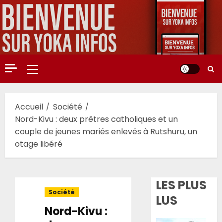
Aller
au
contenu
Menu
principal
Accueil
Société
Nord-Kivu : deux prêtres catholiques et un
couple de jeunes mariés enlevés à Rutshuru, un
otage libéré
LES PLUS
Société
LUS
Nord-Kivu :