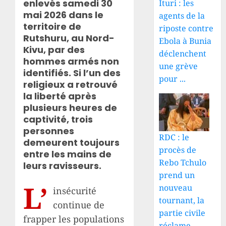
enlevés samedi 30
Ituri : les
mai 2026 dans le
agents de la
territoire de
riposte contre
Rutshuru, au Nord-
Ebola à Bunia
Kivu, par des
déclenchent
hommes armés non
une grève
identifiés. Si l’un des
pour ...
religieux a retrouvé
la liberté après
plusieurs heures de
captivité, trois
personnes
RDC : le
demeurent toujours
procès de
entre les mains de
Rebo Tchulo
leurs ravisseurs.
prend un
L’
nouveau
insécurité
tournant, la
continue de
partie civile
frapper les populations
réclame ...