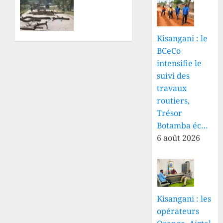
LINAFOOT
motard
donne
tué
jusqu’au
après
13 août
des tirs
Kisangani : le
aux
à
BCeCo
clubs
Matembo-
intensifie le
Kuka,
suivi des
8 AOÛT
sa
2026
travaux
moto
0
routiers,
aurait
Trésor
été
emportée
Botamba éc…
6 août 2026
8 AOÛT
2026
0
Kisangani : les
opérateurs