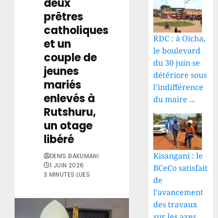
deux
prêtres
catholiques
RDC : à Oïcha,
et un
le boulevard
couple de
du 30 juin se
jeunes
détériore sous
mariés
l’indifférence
enlevés à
du maire ...
Rutshuru,
un otage
libéré
Kisangani : le
DENIS BAKUMANI
1 JUIN 2026
BCeCo satisfait
3 MINUTES LUES
de
l’avancement
des travaux
sur les axes