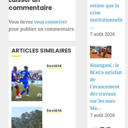
estime que la
commentaire
crise
institutionnelle
Vous devez
vous connecter
…
pour publier un commentaire.
7 août 2026
ARTICLES SIMILAIRES
Kisangani : le
Société
BCeCo satisfait
RDC :
pas de
de
dossier
l’avancement
administratif
des travaux
sans
sur les axes
preuve
Ma…
de
Société
7 août 2026
paiement,
Beni :
la
un