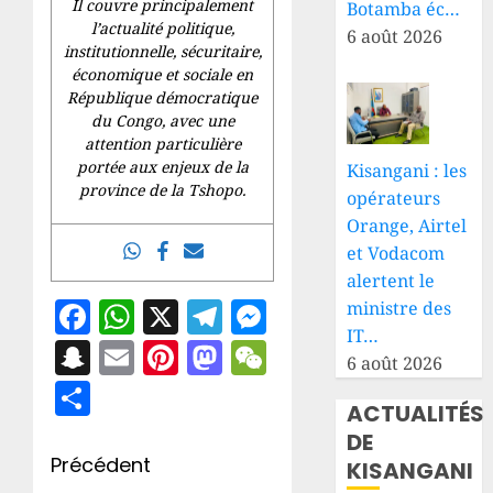
Il couvre principalement
Botamba éc…
l’actualité politique,
6 août 2026
institutionnelle, sécuritaire,
économique et sociale en
République démocratique
du Congo, avec une
attention particulière
portée aux enjeux de la
Kisangani : les
province de la Tshopo.
opérateurs
Orange, Airtel
et Vodacom
alertent le
Facebook
WhatsApp
X
Telegram
Messenger
ministre des
IT…
Snapchat
Email
Pinterest
Mastodon
WeChat
6 août 2026
Partager
ACTUALITÉS
DE
Navigation
Précédent
KISANGANI