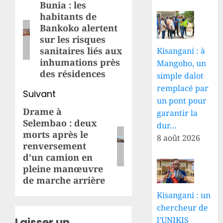
d’article
Bunia : les
Article
habitants de
précédent:
Bankoko alertent
sur les risques
sanitaires liés aux
Kisangani : à
inhumations près
Mangobo, un
des résidences
simple dalot
remplacé par
Suivant
un pont pour
Drame à
Article
garantir la
Selembao : deux
dur…
suivant:
morts après le
8 août 2026
renversement
d’un camion en
pleine manœuvre
de marche arrière
Kisangani : un
chercheur de
l’UNIKIS
Laisser un