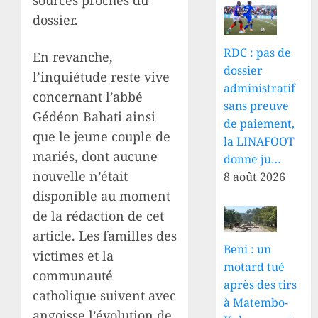
sources proches du
dossier.
RDC : pas de
En revanche,
dossier
l’inquiétude reste vive
administratif
concernant l’abbé
sans preuve
Gédéon Bahati ainsi
de paiement,
que le jeune couple de
la LINAFOOT
mariés, dont aucune
donne ju…
nouvelle n’était
8 août 2026
disponible au moment
de la rédaction de cet
article. Les familles des
Beni : un
victimes et la
motard tué
communauté
après des tirs
catholique suivent avec
à Matembo-
angoisse l’évolution de