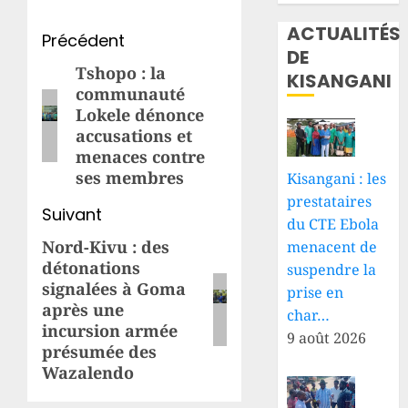
ACTUALITÉS
Navigation
Précédent
DE
d’article
Tshopo : la
Article
KISANGANI
communauté
précédent:
Lokele dénonce
accusations et
menaces contre
ses membres
Kisangani : les
prestataires
Suivant
du CTE Ebola
Nord-Kivu : des
Article
menacent de
détonations
suspendre la
suivant:
signalées à Goma
prise en
après une
char…
incursion armée
9 août 2026
présumée des
Wazalendo