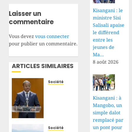
Kisangani : le
Laisser un
ministre Sisi
commentaire
Salisali apaise
le différend
Vous devez
vous connecter
entre les
pour publier un commentaire.
jeunes de
Ma…
8 août 2026
ARTICLES SIMILAIRES
Société
GENOCOST
:
Kisangani : à
Patrick
Mangobo, un
Fata
simple dalot
appelle
remplacé par
les
un pont pour
Congolais
Société