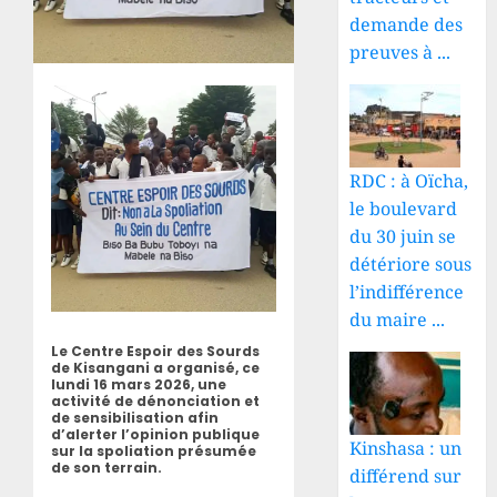
demande des
preuves à ...
RDC : à Oïcha,
le boulevard
du 30 juin se
détériore sous
l’indifférence
du maire ...
Le Centre Espoir des Sourds
de Kisangani a organisé, ce
lundi 16 mars 2026, une
activité de dénonciation et
de sensibilisation afin
d’alerter l’opinion publique
Kinshasa : un
sur la spoliation présumée
de son terrain.
différend sur