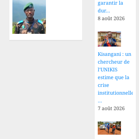
à
garantir la
Sud-
dépasser
Kivu :
dur…
les
les
8 août 2026
clivages
terroristes
politiques
du
autour
RDF/AFC-
de la
M23
mémoire
tuent
Kisangani : un
des
trois
chercheur de
victimes
civils
l’UNIKIS
dans
estime que la
9 AOÛT
des tirs
2026
de
crise
0
mortier
institutionnelle
à Bunje
…
7 août 2026
8 AOÛT
2026
0