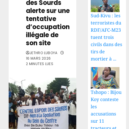
des Sourds
alerte sur une
Sud-Kivu : les
tentative
terroristes du
d’occupation
RDF/AFC-M23
illégale de
tuent trois
son site
civils dans des
tirs de
JETHRO LUBOYA
mortier à ...
16 MARS 2026
2 MINUTES LUES
Tshopo : Bijou
Koy conteste
les
accusations
sur 11
tracteurs et