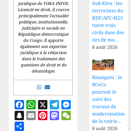
Sud-Kivu : les
juridique de YOKA INFOS.
Licencié en droit, il couvre
terroristes du
principalement l’actualité
RDF/AFC-M23
politique, institutionnelle,
tuent trois
judiciaire et sociale en
civils dans des
République démocratique
tirs de mo…
du Congo. Il apporte
également son expertise
8 août 2026
juridique à la rédaction
dans le traitement des
questions de droit et de
déontologie.
Kisangani : le
BCeCo
poursuit le
suivi des
Facebook
WhatsApp
X
Telegram
Messenger
travaux de
Snapchat
Email
Pinterest
Mastodon
WeChat
modernisation
de la voirie…
Partager
8 août 2026