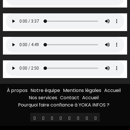
À propos
Notre équipe
Mentions légales
Accueil
Nos services
Contact
Accueil
Pourquoi faire confiance à YOKA INFOS ?
À
Notre
Mentions
Accueil
Nos
Contact
Accueil
Pourquoi
propos
équipe
légales
services
faire