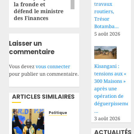
travaux
la fronde et
défend le ministre
routiers,
des Finances
Trésor
Botamba…
5 août 2026
Laisser un
commentaire
Kisangani :
Vous devez
vous connecter
tensions aux «
pour publier un commentaire.
300 Maisons »
après une
ARTICLES SIMILAIRES
opération de
déguerpissement
…
Politique
3 août 2026
RDC :
après
ACTUALITÉS
plus de