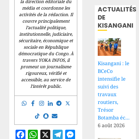
la direction éditoriale du
ACTUALITÉS
média et coordonne les
activités de la rédaction. Il
DE
couvre principalement
KISANGANI
l’actualité politique,
institutionnelle, judiciaire,
sécuritaire, économique et
sociale en République
démocratique du Congo. À
travers YOKA INFOS, il
Kisangani : le
promeut un journalisme
BCeCo
rigoureux, vérifié et
intensifie le
accessible, au service de
suivi des
l’intérêt public.
travaux
routiers,
Trésor
Botamba éc…
6 août 2026
Facebook
WhatsApp
X
Telegram
Messenger