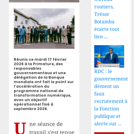
routiers,
Trésor
Botamba
écarte tout
lien ...
Réunis ce mardi 17 février
2026 à la Primature, des
responsables
RDC : le
gouvernementaux et une
délégation de la Banque
gouvernement
mondiale ont fait le point sur
dément un
l’accélération du
programme national de
faux
transformation numérique,
avec un objectif
recrutement à
opérationnel fixé à
la Fonction
septembre 2026.
publique et
U
ne séance de
alerte sur ...
travail s’est tenue