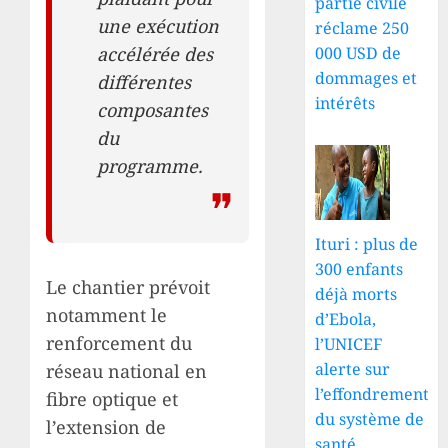
partie civile
une exécution
réclame 250
accélérée des
000 USD de
dommages et
différentes
intérêts
composantes
du
programme.
Ituri : plus de
300 enfants
Le chantier prévoit
déjà morts
notamment le
d’Ebola,
renforcement du
l’UNICEF
alerte sur
réseau national en
l’effondrement
fibre optique et
du système de
l’extension de
santé