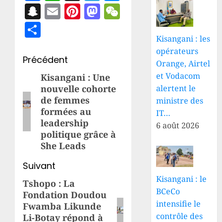
Snapchat
Email
Pinterest
Mastodon
WeChat
Partager
Kisangani : les
opérateurs
Navigation
Précédent
Orange, Airtel
d’article
et Vodacom
Kisangani : Une
Article
alertent le
nouvelle cohorte
précédent:
de femmes
ministre des
formées au
IT…
leadership
6 août 2026
politique grâce à
She Leads
Suivant
Kisangani : le
Tshopo : La
Article
BCeCo
Fondation Doudou
suivant:
intensifie le
Fwamba Likunde
contrôle des
Li-Botay répond à