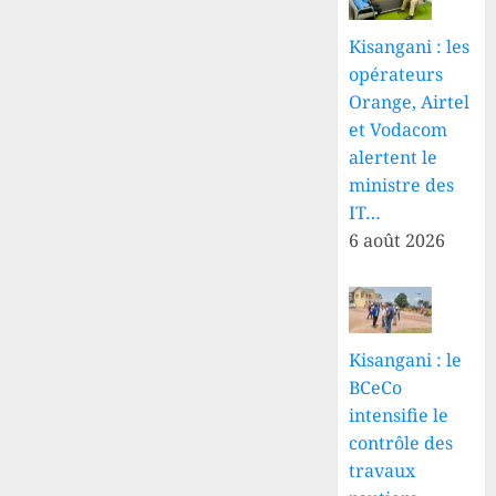
août
Kisangani : les
6 AOÛT
opérateurs
2026
Orange, Airtel
0
et Vodacom
alertent le
ministre des
IT…
6 août 2026
Kisangani : le
BCeCo
intensifie le
contrôle des
travaux