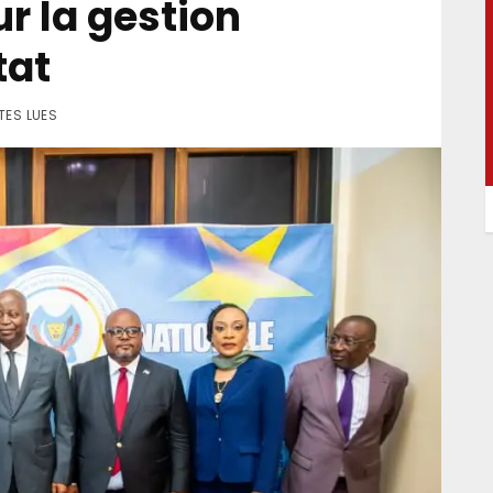
r la gestion
tat
TES LUES