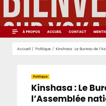
Aller
au
contenu
À PROPOS
ACCUEIL
CONTACT
MENTI
Accueil
Politique
Kinshasa : Le Bureau de l’
Politique
Kinshasa : Le Bu
l’Assemblée nati