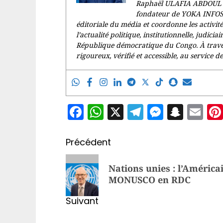
Raphaël ULAFIA ABDOUL est
fondateur de YOKA INFOS. L
éditoriale du média et coordonne les activit
l’actualité politique, institutionnelle, judicia
République démocratique du Congo. À trave
rigoureux, vérifié et accessible, au service de 
Facebook
WhatsApp
X
Telegram
Messen
Snap
Em
Navigation
Précédent
d’article
Article
Nations unies : l’América
précédent:
MONUSCO en RDC
Suivant
Article