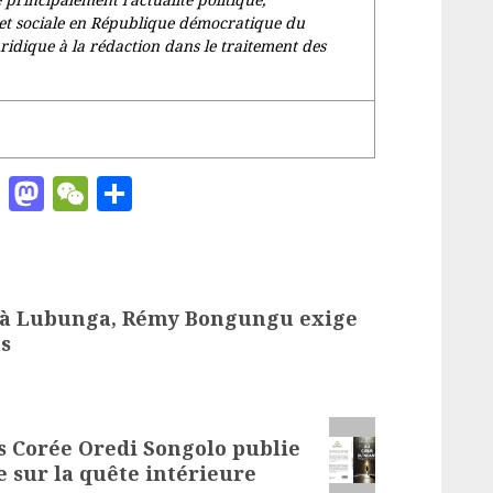
re et sociale en République démocratique du
ridique à la rédaction dans le traitement des
ger
chat
ail
Pinterest
Mastodon
WeChat
Partager
n à Lubunga, Rémy Bongungu exige
s
is Corée Oredi Songolo publie
 sur la quête intérieure