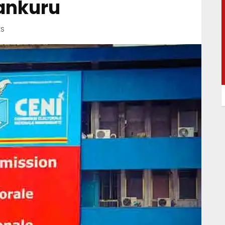
ankuru
ES