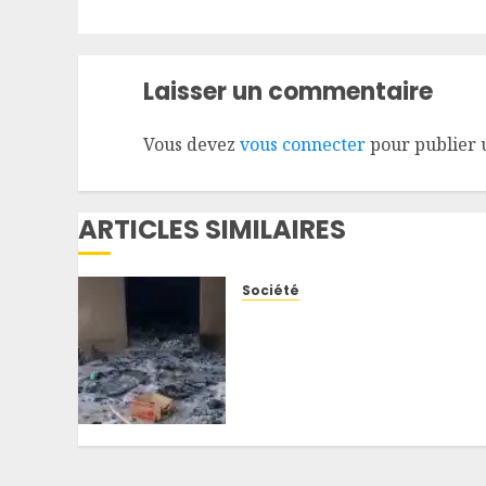
Laisser un commentaire
Vous devez
vous connecter
pour publier 
ARTICLES SIMILAIRES
Société
Ituri : le corps d’un otage
des ADF découvert près de
Makumo, les recherches
se poursuivent pour
retrouver les autres
disparus
5 AOÛT 2026
0