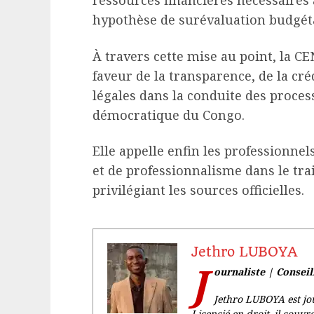
ressources financières nécessaires 
hypothèse de surévaluation budgéta
À travers cette mise au point, la 
faveur de la transparence, de la cré
légales dans la conduite des proce
démocratique du Congo.
Elle appelle enfin les professionne
et de professionnalisme dans le tra
privilégiant les sources officielles.
Jethro LUBOYA
J
ournaliste | Consei
Jethro LUBOYA est jou
Licencié en droit, il couvr