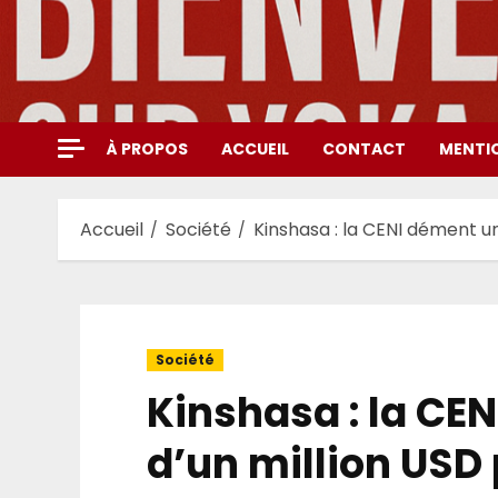
Aller
au
contenu
À PROPOS
ACCUEIL
CONTACT
MENTI
Accueil
Société
Kinshasa : la CENI dément u
Société
Kinshasa : la CE
d’un million USD 