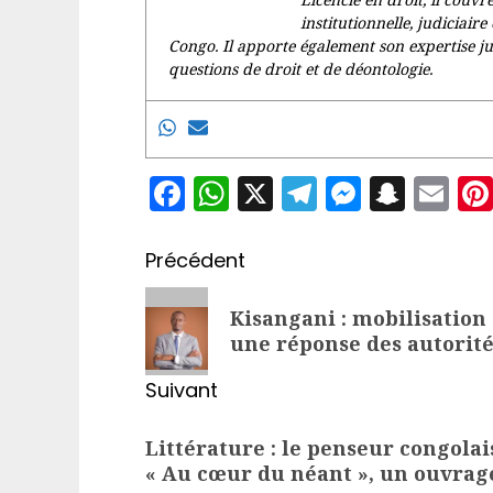
institutionnelle, judiciai
Congo. Il apporte également son expertise ju
questions de droit et de déontologie.
Facebook
WhatsApp
X
Telegram
Messen
Snap
Em
Navigation
Précédent
d’article
Article
Kisangani : mobilisatio
précédent:
une réponse des autorité
Suivant
Article
Littérature : le penseur congola
suivant:
« Au cœur du néant », un ouvrage