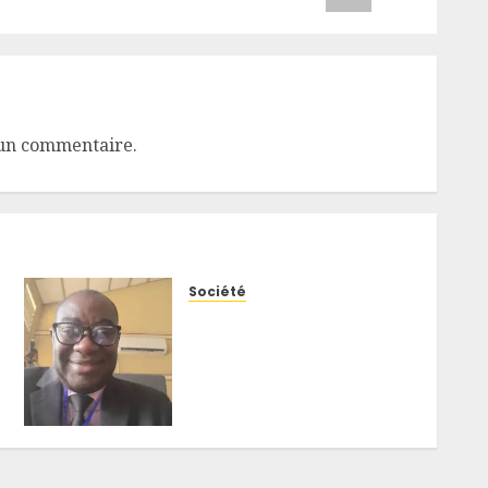
un commentaire.
Société
Ebola ou choléra ? Un
spécialiste explique les
symptômes qui
permettent de distinguer
les deux maladies en RDC
5 AOÛT 2026
0