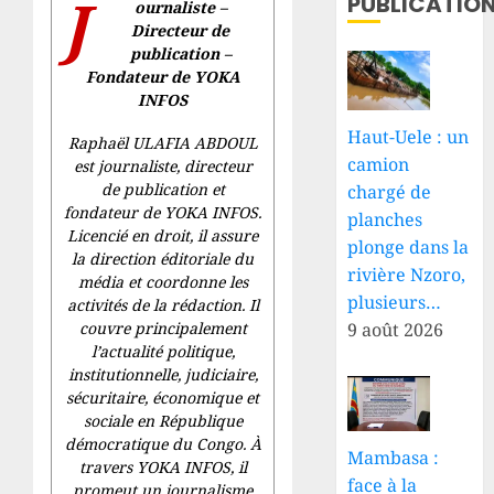
J
PUBLICATIO
ournaliste –
Directeur de
publication –
Fondateur de YOKA
INFOS
Haut-Uele : un
Raphaël ULAFIA ABDOUL
camion
est journaliste, directeur
de publication et
chargé de
fondateur de YOKA INFOS.
planches
Licencié en droit, il assure
plonge dans la
la direction éditoriale du
rivière Nzoro,
média et coordonne les
plusieurs…
activités de la rédaction. Il
couvre principalement
9 août 2026
l’actualité politique,
institutionnelle, judiciaire,
sécuritaire, économique et
sociale en République
démocratique du Congo. À
Mambasa :
travers YOKA INFOS, il
face à la
promeut un journalisme