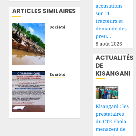
accusations
ARTICLES SIMILAIRES
sur 11
tracteurs et
Société
demande des
Haut-
preu…
Uele :
8 août 2026
un
camion
ACTUALITÉS
chargé
DE
de
KISANGANI
planches
Société
plonge
Mambasa
dans la
: face à
rivière
la
Nzoro,
persistance
Kisangani : les
plusieurs
des
prestataires
personnes
attaques
du CTE Ebola
portées
des
disparues
ADF, la
menacent de
société