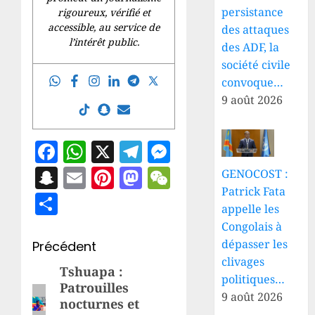
persistance
rigoureux, vérifié et
accessible, au service de
des attaques
l’intérêt public.
des ADF, la
société civile
convoque…
9 août 2026
Facebook
WhatsApp
X
Telegram
Messenger
Snapchat
Email
Pinterest
Mastodon
WeChat
GENOCOST :
Patrick Fata
Partager
appelle les
Congolais à
Navigation
dépasser les
Précédent
clivages
d’article
Tshuapa :
Article
politiques…
Patrouilles
précédent:
9 août 2026
nocturnes et