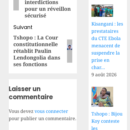
interdictions
pour un réveillon
sécurisé
Kisangani : les
Suivant
prestataires
Tshopo : La Cour
Article
du CTE Ebola
constitutionnelle
menacent de
suivant:
rétablit Paulin
suspendre la
Lendongolia dans
prise en
ses fonctions
char…
9 août 2026
Laisser un
commentaire
Vous devez
vous connecter
Tshopo : Bijou
pour publier un commentaire.
Koy conteste
les