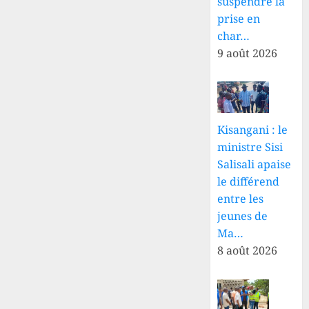
suspendre la
9 AOÛT
civile
prise en
2026
convoque
char…
0
une
9 août 2026
assemblée
extraordinaire
9 AOÛT
2026
0
Kisangani : le
ministre Sisi
Salisali apaise
le différend
entre les
jeunes de
Ma…
8 août 2026